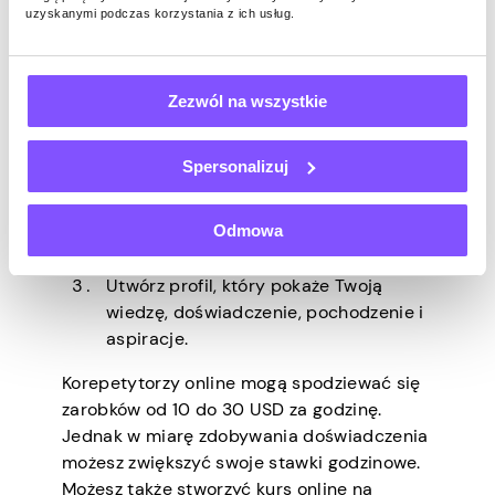
uzyskanymi podczas korzystania z ich usług.
Wszystko, co musisz zrobić, to być
ekspertem w danej dziedzinie i wiedzieć, jak
przekazać te informacje dalej.
Zezwól na wszystkie
Jak rozpocząć korepetycje online:
Określ, w jakiej dziedzinie jesteś
Spersonalizuj
ekspertem.
Zarejestruj się na platformach takich
Odmowa
jak Tutor, Chegg Tutors, Preply i
innych.
Utwórz profil, który pokaże Twoją
wiedzę, doświadczenie, pochodzenie i
aspiracje.
Korepetytorzy online mogą spodziewać się
zarobków od 10 do 30 USD za godzinę.
Jednak w miarę zdobywania doświadczenia
możesz zwiększyć swoje stawki godzinowe.
Możesz także stworzyć kurs online na