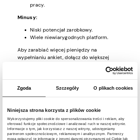
pracy.
Minusy:
Niski potencjał zarobkowy.
Wiele niewiarygodnych platform.
Aby zarabiać więcej pieniędzy na
wypełnianiu ankiet, dołącz do większej
liczby witryn z ankietami. Upewnij się
jednak, że unikasz oszustów, ponieważ jest
ich wielu w tej dziedzinie.
Zgoda
Szczegóły
O plikach cookies
Jak zostać
korepetytorem online
Niniejsza strona korzysta z plików cookie
Wykorzystujemy pliki cookie do spersonalizowania treści i reklam, aby
oferować funkcje społecznościowe i analizować ruch w naszej witrynie.
Informacje o tym, jak korzystasz z naszej witryny, udostępniamy
Ta metoda pozwala uczyć uczniów na całym
partnerom społecznościowym, reklamowym i analitycznym. Partnerzy
świecie za pośrednictwem rozmów wideo.
mogą połączyć te informacje z innymi danymi otrzymanymi od Ciebie lub