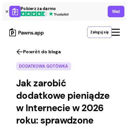
Skip
Pobierz za darmo
Weź
to
content
Zaloguj się
Powrót do bloga
DODATKOWA GOTÓWKA
Jak zarobić
dodatkowe pieniądze
w Internecie w 2026
roku: sprawdzone