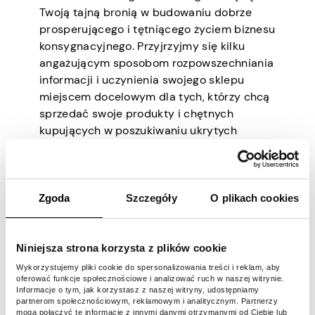
Twoją tajną bronią w budowaniu dobrze
prosperującego i tętniącego życiem biznesu
konsygnacyjnego. Przyjrzyjmy się kilku
angażującym sposobom rozpowszechniania
informacji i uczynienia swojego sklepu
miejscem docelowym dla tych, którzy chcą
sprzedać swoje produkty i chętnych
kupujących w poszukiwaniu ukrytych
skarbów.
Stwórz markę, której nie można się
oprzeć
Zgoda
Szczegóły
O plikach cookies
Pierwsze, co powinieneś zrobić, to upewnić
się, że tworzysz tożsamość marki, która
Niniejsza strona korzysta z plików cookie
rezonuje z grupą docelową. Wybierz
Wykorzystujemy pliki cookie do spersonalizowania treści i reklam, aby
chwytliwą nazwę, która odzwierciedla istotę
oferować funkcje społecznościowe i analizować ruch w naszej witrynie.
Twojego sklepu i jego wyjątkową ofertę.
Informacje o tym, jak korzystasz z naszej witryny, udostępniamy
partnerom społecznościowym, reklamowym i analitycznym. Partnerzy
Stwórz atrakcyjne logo i zaprojektuj
mogą połączyć te informacje z innymi danymi otrzymanymi od Ciebie lub