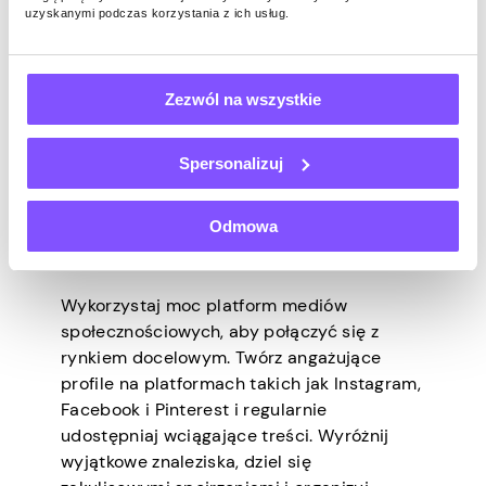
przyciągające wzrok oznakowanie, które
uzyskanymi podczas korzystania z ich usług.
podkreśli osobowość Twojego sklepu.
Spójność jest niezbędna, więc upewnij się,
że elementy Twojej marki są
Zezwól na wszystkie
odzwierciedlone we wszystkich kanałach
marketingowych, od platform mediów
Spersonalizuj
społecznościowych po fizyczne wystawy
sklepowe.
Odmowa
Utrzymuj silną obecność w mediach
społecznościowych
Wykorzystaj moc platform mediów
społecznościowych, aby połączyć się z
rynkiem docelowym. Twórz angażujące
profile na platformach takich jak Instagram,
Facebook i Pinterest i regularnie
udostępniaj wciągające treści. Wyróżnij
wyjątkowe znaleziska, dziel się