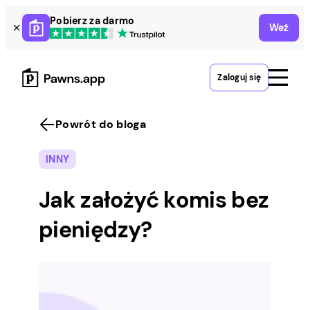
Skip
Pobierz za darmo
Weź
to
content
Zaloguj się
Powrót do bloga
INNY
Jak założyć komis bez
pieniędzy?