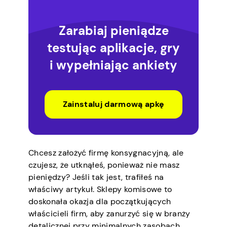
Zarabiaj pieniądze
testując aplikacje, gry
i wypełniając ankiety
Zainstaluj darmową apkę
Chcesz założyć firmę konsygnacyjną, ale
czujesz, że utknąłeś, ponieważ nie masz
pieniędzy? Jeśli tak jest, trafiłeś na
właściwy artykuł. Sklepy komisowe to
doskonała okazja dla początkujących
właścicieli firm, aby zanurzyć się w branży
detalicznej przy minimalnych zasobach