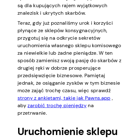
są dla kupujących rajem wyjątkowych
znalezisk i ukrytych skarbów.
Teraz, gdy już poznaliśmy urok i korzyści
płynące ze sklepów konsygnacyjnych,
przygotuj się na odkrycie sekretów
uruchomienia własnego sklepu komisowego
za niewielkie lub żadne pieniądze. W ten
sposób zamienisz swoją pasję do skarbów z
drugiej ręki w dobrze prosperujące
przedsięwzięcie biznesowe. Pamiętaj
jednak, że osiąganie zysków w tym biznesie
może zająć trochę czasu, więc sprawdź
strony z ankietami, takie jak Pawns.app
,
aby
zarobić trochę pieniędzy
na
przetrwanie.
Uruchomienie sklepu