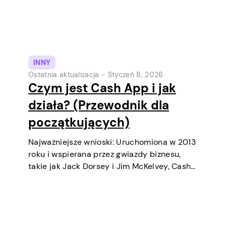
INNY
Ostatnia aktualizacja -
Styczeń 8, 2026
Czym jest Cash App i jak
działa? (Przewodnik dla
początkujących)
Najważniejsze wnioski: Uruchomiona w 2013
roku i wspierana przez gwiazdy biznesu,
takie jak Jack Dorsey i Jim McKelvey, Cash
App systematycznie stała się jednym z
najpopularniejszych narzędzi płatności
cyfrowych w USA. Początkowo była to
cyfrowa portfel i usługa transferów