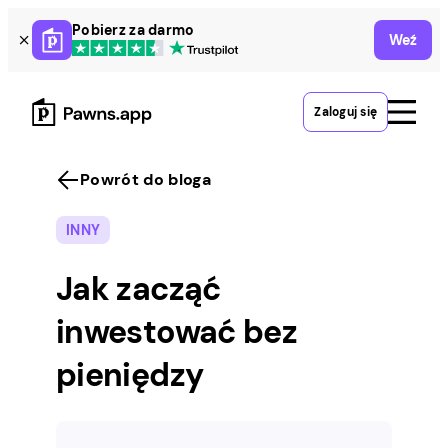
Skip
Pobierz za darmo
Weź
to
content
Zaloguj się
Powrót do bloga
INNY
Jak zacząć
inwestować bez
pieniędzy