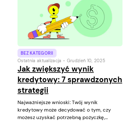
jak działa pożyczka oraz co możesz zrobić,
aby…
BEZ KATEGORII
Ostatnia aktualizacja -
Grudzień 10, 2025
Jak zwiększyć wynik
kredytowy: 7 sprawdzonych
strategii
Najważniejsze wnioski: Twój wynik
kredytowy może decydować o tym, czy
możesz uzyskać potrzebną pożyczkę,
negocjować niższe oprocentowanie,
wynająć mieszkanie, a nawet być
czynnikiem podczas selekcji pracy