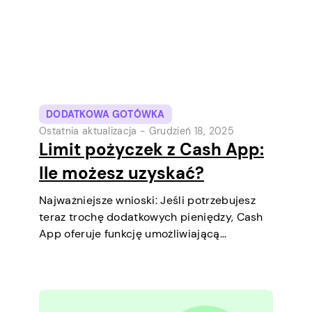
pieniędzy…
DODATKOWA GOTÓWKA
Ostatnia aktualizacja -
Grudzień 18, 2025
Limit pożyczek z Cash App:
Ile możesz uzyskać?
Najważniejsze wnioski: Jeśli potrzebujesz
teraz trochę dodatkowych pieniędzy, Cash
App oferuje funkcję umożliwiającą
zaciągnięcie krótkoterminowych pożyczek
bezpośrednio na telefonie. To prosty
sposób, aby pokryć niewielki wydatek przed
kolejną wypłatą. Wyjaśnimy limit pożyczki,