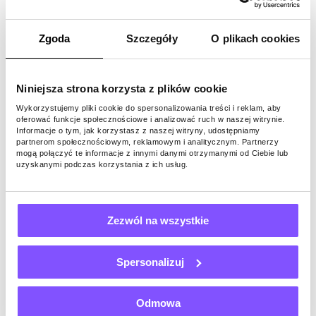
pozwala zarabiać na ankietach
, nie ma
reklam ani ukrytych opłat i nie wymaga
zakupów w aplikacji. Warto to sprawdzić.
Zgoda
Szczegóły
O plikach cookies
Zainwestuj w swój plan emerytalny
sponsorowany przez pracodawcę
Niniejsza strona korzysta z plików cookie
Inwestowanie w plan emerytalny
Wykorzystujemy pliki cookie do spersonalizowania treści i reklam, aby
oferować funkcje społecznościowe i analizować ruch w naszej witrynie.
sponsorowany przez pracodawcę to łatwy
Informacje o tym, jak korzystasz z naszej witryny, udostępniamy
sposób na rozpoczęcie oszczędzania, nawet
partnerom społecznościowym, reklamowym i analitycznym. Partnerzy
mogą połączyć te informacje z innymi danymi otrzymanymi od Ciebie lub
jeśli nie masz dużo pieniędzy. Po prostu
uzyskanymi podczas korzystania z ich usług.
ustaw potrącenie z wynagrodzenia i
przeznacz procent swojej wypłaty na swój
plan emerytalny. Możesz zdecydować się na
Zezwól na wszystkie
zainwestowanie zaledwie 1% lub nawet 20%,
w zależności od zasad planu. Dodając
niewielkie kwoty do swojego konta przy
Spersonalizuj
każdej wypłacie, będziesz miał niezłe saldo,
z którym będziesz mógł inwestować w
Odmowa
miarę upływu czasu. A korzyści podatkowe