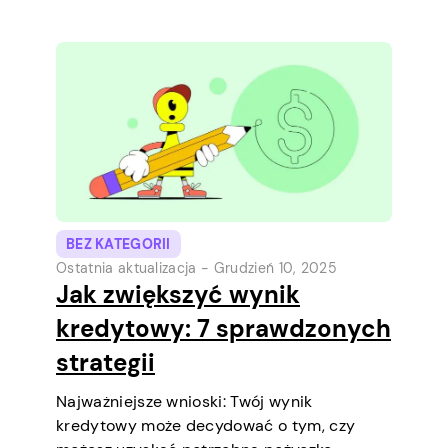
bezpośrednio na telefonie. To prosty
sposób, aby pokryć niewielki wydatek przed
kolejną wypłatą. Wyjaśnimy limit pożyczki,
jak działa pożyczka oraz co możesz zrobić,
aby…
BEZ KATEGORII
Ostatnia aktualizacja -
Grudzień 10, 2025
Jak zwiększyć wynik
kredytowy: 7 sprawdzonych
strategii
Najważniejsze wnioski: Twój wynik
kredytowy może decydować o tym, czy