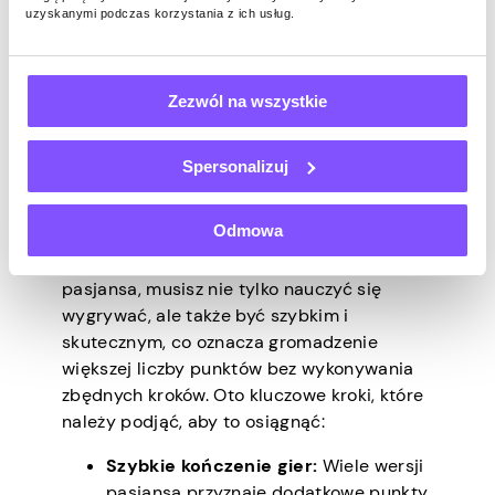
tableau i ułożyć kolumny bez
uzyskanymi podczas korzystania z ich usług.
narzuconych sobie ograniczeń.
Sztuczki, które
Zezwól na wszystkie
poprawią Twój wynik
Spersonalizuj
w pasjansie
Odmowa
Jeśli chcesz stać się lepszy w grze w
pasjansa, musisz nie tylko nauczyć się
wygrywać, ale także być szybkim i
skutecznym, co oznacza gromadzenie
większej liczby punktów bez wykonywania
zbędnych kroków. Oto kluczowe kroki, które
należy podjąć, aby to osiągnąć:
Szybkie kończenie gier:
Wiele wersji
pasjansa przyznaje dodatkowe punkty