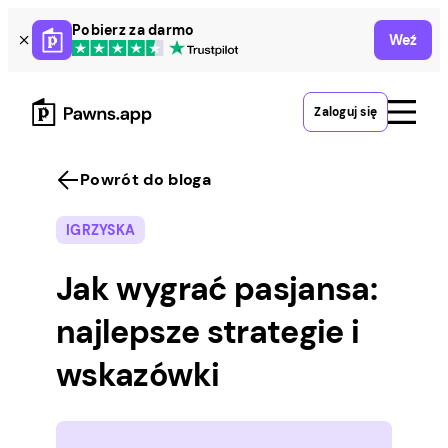
Skip
Pobierz za darmo
Weź
to
content
Zaloguj się
Powrót do bloga
IGRZYSKA
Jak wygrać pasjansa:
najlepsze strategie i
wskazówki