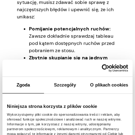
sytuację, musisz zdawać sobie sprawę z
najczęstszych błędów i upewnić się, że ich
unikasz:
Pomijanie potencjalnych ruchów:
Zawsze dokładnie sprawdzaj tableau
pod kątem dostępnych ruchów przed
pobraniem ze stosu.
Zbytnie skupianie się na jednym
kolorze:
Skoncentruj swoją uwagę na
wszystkich kolorach, aby zapewnić
równomierny postęp. Może się to
Zgoda
Szczegóły
O plikach cookies
wydawać wielozadaniowością, ale taka
jest ta gra, nie możesz jej rozwiązać,
pracując tylko w jednym kolorze na
Niniejsza strona korzysta z plików cookie
raz.
Ignorowanie fundamentów:
Wykorzystujemy pliki cookie do spersonalizowania treści i reklam, aby
oferować funkcje społecznościowe i analizować ruch w naszej witrynie.
Regularnie przenoś karty na stosy
Informacje o tym, jak korzystasz z naszej witryny, udostępniamy
fundamentów, aby zwolnić miejsce w
partnerom społecznościowym, reklamowym i analitycznym. Partnerzy
mogą połączyć te informacje z innymi danymi otrzymanymi od Ciebie lub