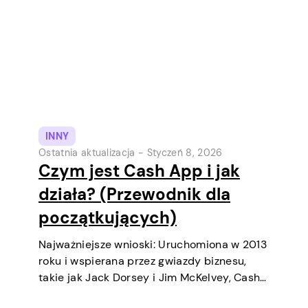
INNY
Ostatnia aktualizacja -
Styczeń 8, 2026
Czym jest Cash App i jak
działa? (Przewodnik dla
początkujących)
Najważniejsze wnioski: Uruchomiona w 2013
roku i wspierana przez gwiazdy biznesu,
takie jak Jack Dorsey i Jim McKelvey, Cash
App systematycznie stała się jednym z