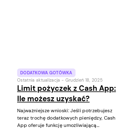
najpopularniejszych narzędzi płatności
cyfrowych w USA. Początkowo była to
cyfrowa portfel i usługa transferów
pieniędzy…
DODATKOWA GOTÓWKA
Ostatnia aktualizacja -
Grudzień 18, 2025
Limit pożyczek z Cash App:
Ile możesz uzyskać?
Najważniejsze wnioski: Jeśli potrzebujesz
teraz trochę dodatkowych pieniędzy, Cash
App oferuje funkcję umożliwiającą
zaciągnięcie krótkoterminowych pożyczek