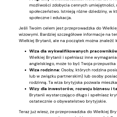
możliwości zdobycia cennych umiejętności,
społeczeństwo. Istnieją różne dziedziny, w k
społeczne i edukacja.
Jeśli Twoim celem jest przeprowadzka do Wielkiej
wizowymi. Bardziej szczegółowe informacje na tem
Wielkiej Brytanii, ale na początek można znaleźć k
Wiza dla wykwalifikowanych pracownikó
Wielkiej Brytanii i spełniasz inne wymagani
angielskiego, może to być Twoja przepustka 
Wiza rodzinna:
Osoby, których rodzina pos
lub w związku partnerskim) lub osoby posia
rodzinną. Ta wiza brytyjska pozwala mieszka
Wizy dla inwestorów, rozwoju biznesu i t
Brytanii wystarczająco długo i spełniasz kry
ostatecznie o obywatelstwo brytyjskie.
Teraz już wiesz, że przeprowadzka do Wielkiej Br