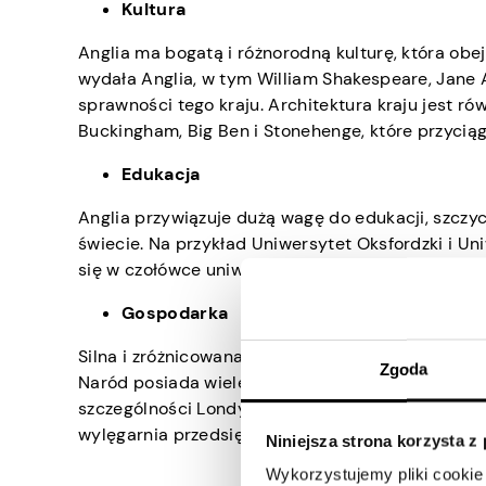
Kultura
Anglia ma bogatą i różnorodną kulturę, która obej
wydała Anglia, w tym William Shakespeare, Jane A
sprawności tego kraju. Architektura kraju jest ró
Buckingham, Big Ben i Stonehenge, które przyciąg
Edukacja
Anglia przywiązuje dużą wagę do edukacji, szczy
świecie. Na przykład Uniwersytet Oksfordzki i Un
się w czołówce uniwersytetów na świecie.
Gospodarka
Silna i zróżnicowana gospodarka Anglii stwarza 
Zgoda
Naród posiada wiele ważnych organizacji międzyn
szczególności Londyn jest znany na całym świeci
wylęgarnia przedsiębiorców i start-upów.
Niniejsza strona korzysta z
Wykorzystujemy pliki cookie 