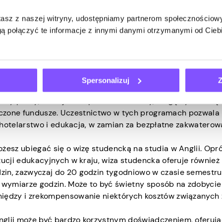
adzki do Anglii za niewielkie
stasz z naszej witryny, udostępniamy partnerom społecznościo
ą połączyć te informacje z innymi danymi otrzymanymi od Cie
rzygodą, ale może być też kosztowna. Możesz chcieć pozna
budżetem. Na szczęście istnieje kilka sposobów na przepro
Spersonalizuj
Z
nich, jeśli szukasz tymczasowej przeprowadzki:
ny pracy, takie jak HelpX lub Workaway, mogą być realną
aniczone fundusze. Uczestnictwo w tych programach pozwala
, hotelarstwo i edukacja, w zamian za bezpłatne zakwaterowa
ożesz ubiegać się o wizę studencką na studia w Anglii. Opr
ucji edukacyjnych w kraju, wiza studencka oferuje również
in, zazwyczaj do 20 godzin tygodniowo w czasie semestru
m wymiarze godzin. Może to być świetny sposób na zdobyci
iędzy i zrekompensowanie niektórych kosztów związanych 
nglii może być bardzo korzystnym doświadczeniem, oferuj