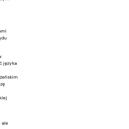
ami
ządu
w
ć języka
łżeńskim
izę
kiej
 ale