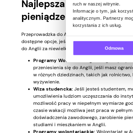
Najlepsza opcja przeprow
ruch w naszej witrynie.
Informacje o tym, jak korzy
pieniądze
analitycznym. Partnerzy mog
korzystania z ich usług.
Przeprowadzka do Anglii może być ekscytującą p
dostępne opcje, jeśli pracujesz z ograniczonym 
Odmowa
do Anglii za niewielkie pieniądze. Oto niektóre z 
Programy Work Exchange:
Programy wymia
przeniesienia się do Anglii, jeśli masz ogr
w różnych dziedzinach, takich jak rolnictwo
wyżywienie.
Wiza studencka:
Jeśli jesteś studentem, m
umożliwienia ludziom uczęszczania do instyt
możliwość pracy w niepełnym wymiarze godz
czasie wakacji możliwa jest praca w pełny
doświadczenia zawodowego, zarobienie pien
studiami i mieszkaniem w Anglii.
Programy wolontariackie:
Wolontariat w A