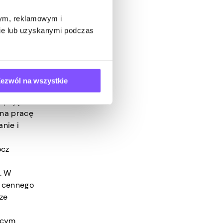
wym, reklamowym i
bie lub uzyskanymi podczas
ć
wadzkę
ezwól na wszystkie
 opcją
 na pracę
nie i
ócz
. W
e cennego
ze
ącym