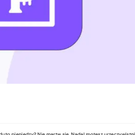
 dużo pieniędzy? Nie martw się. Nadal możesz urzeczywistn