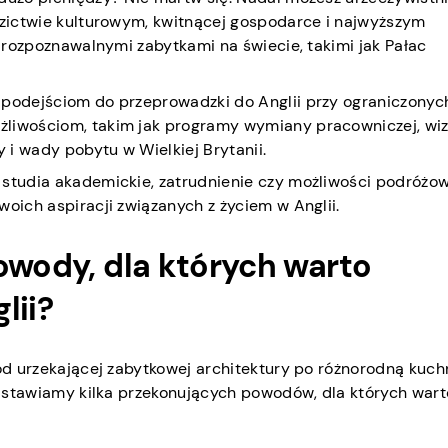
edzictwie kulturowym, kwitnącej gospodarce i najwyższym
j rozpoznawalnymi zabytkami na świecie, takimi jak Pałac
 podejściom do przeprowadzki do Anglii przy ograniczonyc
żliwościom, takim jak programy wymiany pracowniczej, wi
y i wady pobytu w Wielkiej Brytanii.
 studia akademickie, zatrudnienie czy możliwości podróżow
woich aspiracji związanych z życiem w Anglii.
owody, dla których warto
lii?
 od urzekającej zabytkowej architektury po różnorodną kuch
zedstawiamy kilka przekonujących powodów, dla których wart