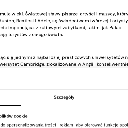
muje wieki. Światowej sławy pisarze, artyści i muzycy, któr
usten, Beatlesi i Adele, są świadectwem twórczej i artysty
wnie imponująca, z kultowymi zabytkami, takimi jak Pałac
ają turystów z całego świata.
cąc się jednymi z najbardziej prestiżowych uniwersytetów 
iwersytet Cambridge, zlokalizowane w Anglii, konsekwentni
liczne perspektywy zatrudnienia dla wykwalifikowanych eks
Szczegóły
arodowych, szczególnie w dziedzinie technologii i finansó
e jako znaczące centrum finansowe, a jednocześnie służy j
 plików cookie
do spersonalizowania treści i reklam, aby oferować funkcje sp