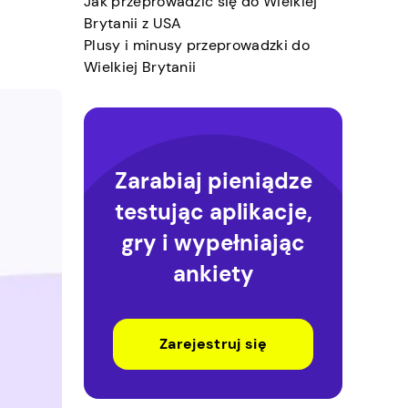
Jak przeprowadzić się do Wielkiej
Brytanii z USA
Plusy i minusy przeprowadzki do
Wielkiej Brytanii
Zarabiaj pieniądze
testując aplikacje,
gry i wypełniając
ankiety
Zarejestruj się