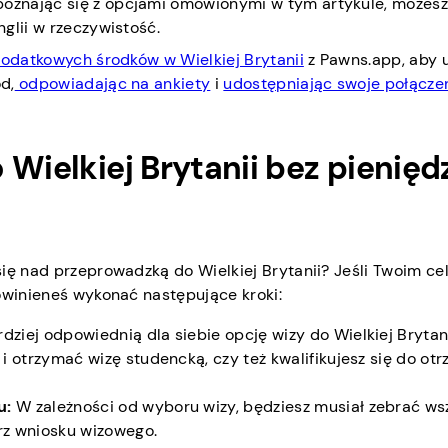
oznając się z opcjami omówionymi w tym artykule, możes
glii w rzeczywistość.
odatkowych środków w Wielkiej Brytanii
z Pawns.app, aby 
d,
odpowiadając na ankiety
i
udostępniając swoje połącze
 Wielkiej Brytanii bez pienięd
ię nad przeprowadzką do Wielkiej Brytanii? Jeśli Twoim ce
owinieneś wykonać następujące kroki:
dziej odpowiednią dla siebie opcję wizy do Wielkiej Brytani
 otrzymać wizę studencką, czy też kwalifikujesz się do ot
u:
W zależności od wyboru wizy, będziesz musiał zebrać ws
rz wniosku wizowego.