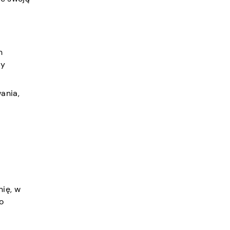
h
zy
ania,
nię, w
o