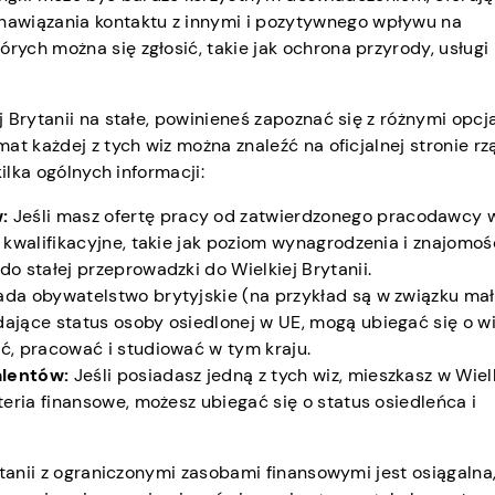
 nawiązania kontaktu z innymi i pozytywnego wpływu na
tórych można się zgłosić, takie jak ochrona przyrody, usługi
 Brytanii na stałe, powinieneś zapoznać się z różnymi opcj
at każdej z tych wiz można znaleźć na oficjalnej stronie r
ilka ogólnych informacji:
w:
Jeśli masz ofertę pracy od zatwierdzonego pracodawcy 
a kwalifikacyjne, takie jak poziom wynagrodzenia i znajomoś
do stałej przeprowadzki do Wielkiej Brytanii.
iada obywatelstwo brytyjskie (na przykład są w związku ma
dające status osoby osiedlonej w UE, mogą ubiegać się o w
ć, pracować i studiować w tym kraju.
alentów:
Jeśli posiadasz jedną z tych wiz, mieszkasz w Wiel
teria finansowe, możesz ubiegać się o status osiedleńca i
ytanii z ograniczonymi zasobami finansowymi jest osiągalna,