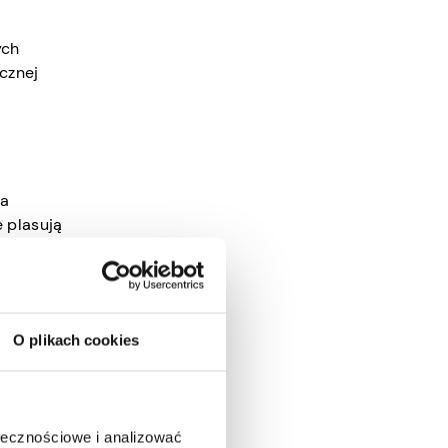
ych
cznej
na
e plasują
pertów.
O plikach cookies
w. W
ako
ołecznościowe i analizować