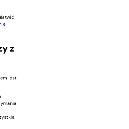
z
ułatwić
nie
zy z
lem jest
i.
rzymania
zystkie