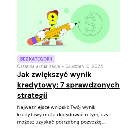
kolejną wypłatą. Wyjaśnimy limit pożyczki,
jak działa pożyczka oraz co możesz zrobić,
aby…
BEZ KATEGORII
Ostatnia aktualizacja -
Grudzień 10, 2025
Jak zwiększyć wynik
kredytowy: 7 sprawdzonych
strategii
Najważniejsze wnioski: Twój wynik
kredytowy może decydować o tym, czy
możesz uzyskać potrzebną pożyczkę,
negocjować niższe oprocentowanie,
wynająć mieszkanie, a nawet być