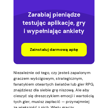
Zarabiaj pieniądze
testując aplikacje, gry
i wypełniając ankiety
Zainstaluj darmową apkę
Niezależnie od tego, czy jesteś zapalonym
graczem wyścigowym, strategicznym,
fanatykiem otwartych światów lub gier RPG,
znajdziesz dla siebie grę niszową. Ale aby
cieszyć się dreszczykiem emocji i wartością
tych gier, musisz zapłacić — przynajmniej
za większość z nich. Wielu graczy