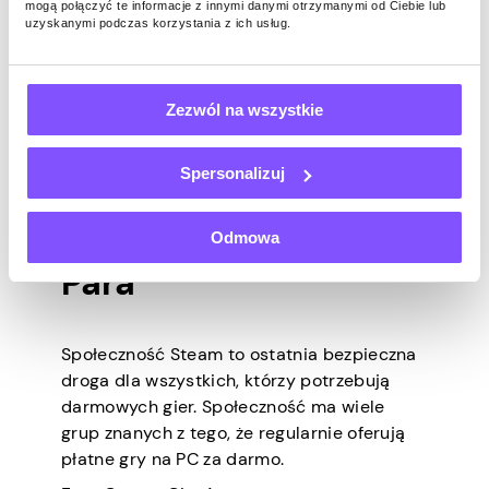
mogą połączyć te informacje z innymi danymi otrzymanymi od Ciebie lub
uzyskanymi podczas korzystania z ich usług.
Twórcy gier stojący za tą platformą często
organizują prezenty Steam Keys, które
umożliwiają kwalifikującym się członkom
dostęp, pobieranie i granie w gry premium
Zezwól na wszystkie
bez żadnych opłat. Humble Bundle Prezenty
Steam Key zdarzają się często, więc często
Spersonalizuj
odwiedzaj witrynę, aby spróbować
szczęścia.
Odmowa
Para
Społeczność Steam to ostatnia bezpieczna
droga dla wszystkich, którzy potrzebują
darmowych gier. Społeczność ma wiele
grup znanych z tego, że regularnie oferują
płatne gry na PC za darmo.