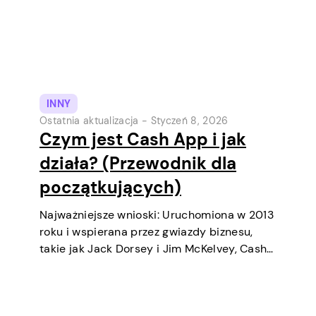
INNY
Ostatnia aktualizacja -
Styczeń 8, 2026
Czym jest Cash App i jak
działa? (Przewodnik dla
początkujących)
Najważniejsze wnioski: Uruchomiona w 2013
roku i wspierana przez gwiazdy biznesu,
takie jak Jack Dorsey i Jim McKelvey, Cash
App systematycznie stała się jednym z
najpopularniejszych narzędzi płatności
cyfrowych w USA. Początkowo była to