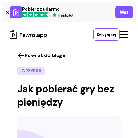
Skip
Pobierz za darmo
Weź
to
content
Zaloguj się
Powrót do bloga
IGRZYSKA
Jak pobierać gry bez
pieniędzy