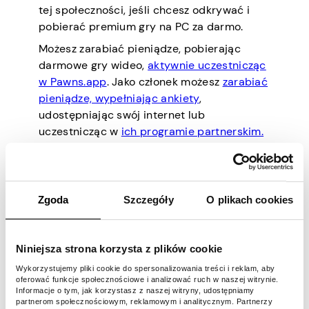
tej społeczności, jeśli chcesz odkrywać i
pobierać premium gry na PC za darmo.
Możesz zarabiać pieniądze, pobierając
darmowe gry wideo,
aktywnie uczestnicząc
w Pawns.app
. Jako członek możesz
zarabiać
pieniądze, wypełniając ankiety
,
udostępniając swój internet lub
uczestnicząc w
ich programie partnerskim.
Skromny pakiet
Zgoda
Szczegóły
O plikach cookies
Humble Bundle to kolejne doskonałe źródło
darmowych gier premium. Ten zasób online
Niniejsza strona korzysta z plików cookie
zawiera dziesiątki dobrze znanych gier
Wykorzystujemy pliki cookie do spersonalizowania treści i reklam, aby
premium, które sprzedają i udostępniają
oferować funkcje społecznościowe i analizować ruch w naszej witrynie.
twórcom gier, a resztę przekazują na cele
Informacje o tym, jak korzystasz z naszej witryny, udostępniamy
partnerom społecznościowym, reklamowym i analitycznym. Partnerzy
charytatywne.