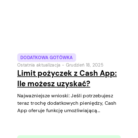
cyfrowa portfel i usługa transferów
pieniędzy…
DODATKOWA GOTÓWKA
Ostatnia aktualizacja -
Grudzień 18, 2025
Limit pożyczek z Cash App:
Ile możesz uzyskać?
Najważniejsze wnioski: Jeśli potrzebujesz
teraz trochę dodatkowych pieniędzy, Cash
App oferuje funkcję umożliwiającą
zaciągnięcie krótkoterminowych pożyczek
bezpośrednio na telefonie. To prosty
sposób, aby pokryć niewielki wydatek przed