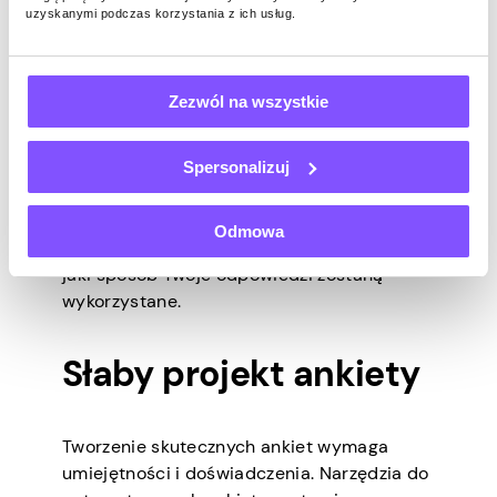
uzyskanymi podczas korzystania z ich usług.
dla badań i podejmowania decyzji.
Brak przejrzystości
Zezwól na wszystkie
Przejrzystość w procesach gromadzenia
Spersonalizuj
danych ma zasadnicze znaczenie dla
utrzymania wiarygodności. Powinieneś być
Odmowa
w stanie zrozumieć, jak działa system i w
jaki sposób Twoje odpowiedzi zostaną
wykorzystane.
Słaby projekt ankiety
Tworzenie skutecznych ankiet wymaga
umiejętności i doświadczenia. Narzędzia do