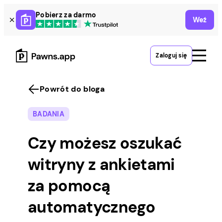
Skip
Pobierz za darmo
Weź
to
content
Zaloguj się
Powrót do bloga
BADANIA
Czy możesz oszukać
witryny z ankietami
za pomocą
automatycznego