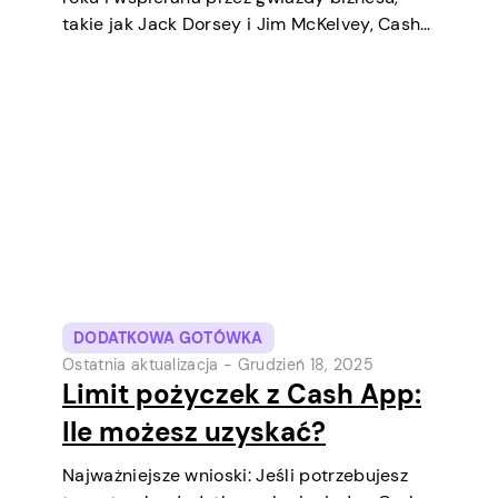
takie jak Jack Dorsey i Jim McKelvey, Cash
App systematycznie stała się jednym z
najpopularniejszych narzędzi płatności
cyfrowych w USA. Początkowo była to
cyfrowa portfel i usługa transferów
pieniędzy…
DODATKOWA GOTÓWKA
Ostatnia aktualizacja -
Grudzień 18, 2025
Limit pożyczek z Cash App:
Ile możesz uzyskać?
Najważniejsze wnioski: Jeśli potrzebujesz