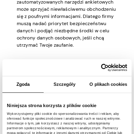
zautomatyzowanych narzędzi ankietowych
może sprzyjać niewłaściwemu obchodzeniu
się z poufnymi informacjami. Dlatego firmy
muszą nadać priorytet bezpieczeństwu
danych i podjąć niezbędne środki w celu
ochrony danych osobowych, jeśli chcą
utrzymać Twoje zaufanie.
Stronniczość i
niesprawiedliwość
Zgoda
Szczegóły
O plikach cookies
Automatyzacja może nieumyślnie
wprowadzić stronniczość w projektowaniu i
Niniejsza strona korzysta z plików cookie
administrowaniu ankietami. Pytania i
Wykorzystujemy pliki cookie do spersonalizowania treści i reklam, aby
sposób, w jaki są one sformułowane, mogą
oferować funkcje społecznościowe i analizować ruch w naszej witrynie.
Informacje o tym, jak korzystasz z naszej witryny, udostępniamy
prowadzić do wypaczonych wyników.
partnerom społecznościowym, reklamowym i analitycznym. Partnerzy
Kwestia ta jest szczególnie problematyczna
mogą połączyć te informacje z innymi danymi otrzymanymi od Ciebie lub