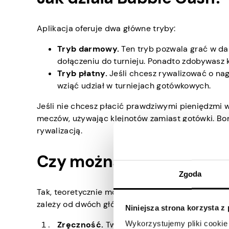
Aplikacja oferuje dwa główne tryby:
Tryb darmowy.
Ten tryb pozwala grać w da
dołączeniu do turnieju. Ponadto zdobywasz k
Tryb płatny.
Jeśli chcesz rywalizować o nag
wziąć udział w turniejach gotówkowych.
Jeśli nie chcesz płacić prawdziwymi pieniędzmi 
meczów, używając klejnotów zamiast gotówki. Bo
rywalizacją.
Czy można zarabiać na 
Zgoda
Tak, teoretycznie możesz wygrać prawdziwe pieni
zależy od dwóch głównych rzeczy:
Niniejsza strona korzysta z
Wykorzystujemy pliki cookie 
Zręczność.
Twoje umiejętności robią dużą ró