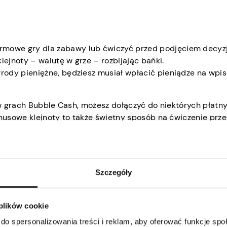
rmowe gry dla zabawy lub ćwiczyć przed podjęciem decyzj
lejnoty – walutę w grze – rozbijając bańki.
rody pieniężne, będziesz musiał wpłacić pieniądze na wpi
w grach Bubble Cash, możesz dołączyć do niektórych płatn
nusowe klejnoty to także świetny sposób na ćwiczenie prz
Bubble Cash?
Szczegóły
ądze, grając w Bubble Cash. Ogólnie rzecz biorąc, Twój su
 plików cookie
do spersonalizowania treści i reklam, aby oferować funkcje sp
żnicę. Gracze, którzy lepiej przebijają bubble’y, wygrywaj