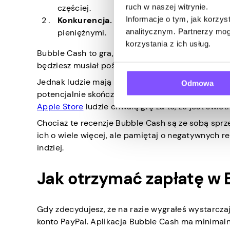
ruch w naszej witrynie.
częściej.
Informacje o tym, jak korzy
Konkurencja.
Zmierzysz się z innymi, którz
analitycznym. Partnerzy mog
pieniężnymi.
korzystania z ich usług.
Bubble Cash to gra, która twierdzi, że nagradza p
będziesz musiał poświęcić trochę czasu i wysiłk
Jednak ludzie mają różne opinie na temat Trustpil
Odmowa
potencjalnie skończyć grając przeciwko niemożl
Apple Store
ludzie chwalą grę za to, że jest świ
Chociaż te recenzje Bubble Cash są ze sobą sprze
ich o wiele więcej, ale pamiętaj o negatywnych r
indziej.
Jak otrzymać zapłatę w 
Gdy zdecydujesz, że na razie wygrałeś wystarcz
konto PayPal. Aplikacja Bubble Cash ma minimal