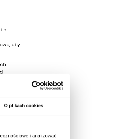
i o
sowe, aby
ych
ed
O plikach cookies
kces
ołecznościowe i analizować
ą