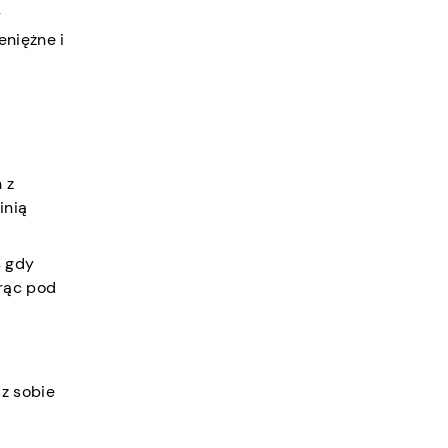
y
eniężne i
 z
inią
s gdy
orąc pod
z sobie