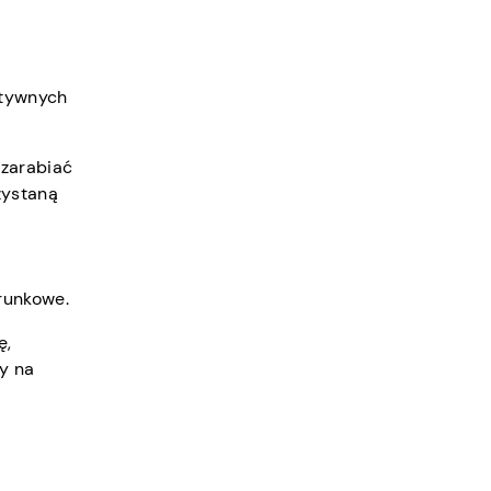
natywnych
 zarabiać
zystaną
runkowe.
ę,
y na