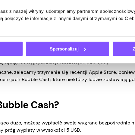
stasz z naszej witryny, udostępniamy partnerom społecznościo
y grają na podobnym poziomie, co Ty w turniejach z nagrod
ą połączyć te informacje z innymi danymi otrzymanymi od Cie
raktykę i umiejętności, a nie przypadkowe szczęście. Oznacz
u, aby stać się dobrym, zanim zaczniesz konsekwentnie wyg
ot i Apple Store. Na Trustpilot
użytkownicy twierdzą
, że m
Spersonalizuj
Z
iwym botom, w których najprawdopodobniej nigdy nie wygra
etną opcją do wygrywania prawdziwych pieniędzy.
czne, zalecamy trzymanie się recenzji Apple Store, poniew
ecenzjach Bubble Cash, które niektórzy ludzie zostawiają gd
Bubble Cash?
ająco dużo, możesz wypłacić swoje wygrane bezpośrednio n
ny próg wypłaty w wysokości 5 USD.