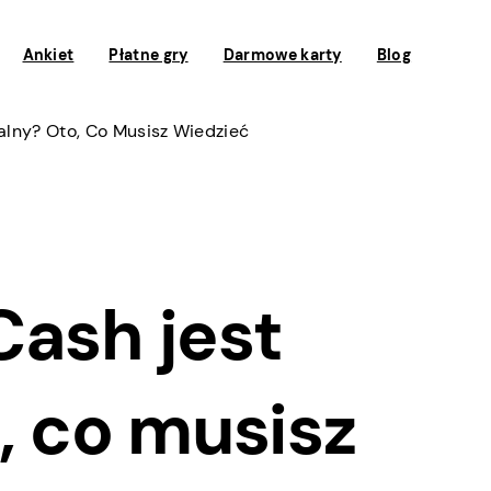
Ankiet
Płatne gry
Darmowe karty
Blog
alny? Oto, Co Musisz Wiedzieć
Cash jest
, co musisz