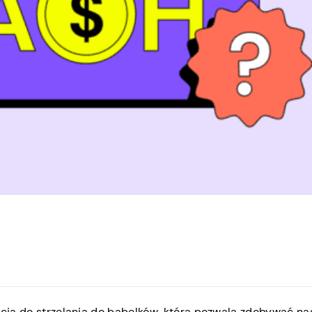
kacja do strzelania do bąbelków, która pozwala zdobywać n