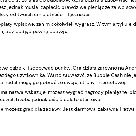
ziesz jednak musiał zapłacić prawdziwe pieniądze za wpisow
leży od twoich umiejętności i łączności.
opłaty wpisowe, zanim cokolwiek wygrasz. W tym artykule 
sh, aby podjąć pewną decyzję.
owe bąbelki i zdobywać punkty. Gra działa zarówno na Andr
 każdego użytkownika. Warto zauważyć, że Bubble Cash nie j
a nadal mogą go pobrać ze swojej strony internetowej.
sama nazwa wskazuje, możesz wygrać nagrody pieniężne, bi
udział, trzeba jednak uiścić opłatę startową.
sze możesz grać dla zabawy. Jest darmowa, zabawna i łatwa