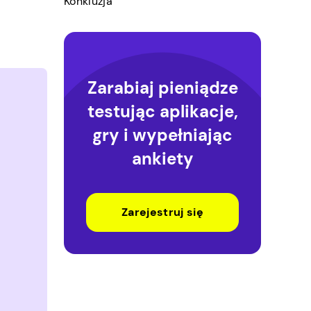
Konkluzja
Zarabiaj pieniądze
testując aplikacje,
gry i wypełniając
ankiety
Zarejestruj się