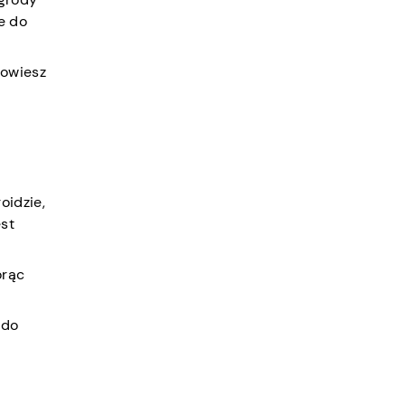
e do
dowiesz
oidzie,
est
orąc
 do