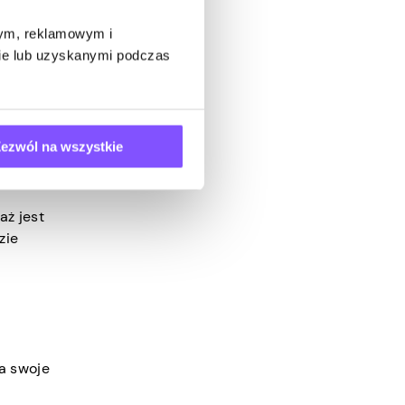
wym, reklamowym i
ami
bie lub uzyskanymi podczas
a to, że
rywać.
ożesz
ezwól na wszystkie
sz. W
aż jest
zie
a swoje