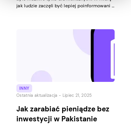
jak ludzie zaczęli być lepiej poinformowani i
mieli więcej możliwości i dostępu do
wiedzy, rośnie potrzeba elastyczności,
indywidualizmu i niezależności finansowej.
Dziś każdy próbuje coś stworzyć, zalewając
media społecznościowe absurdalnymi
historiami sukcesu, które mogą przytłoczyć
każdego, zwłaszcza gdy nie ma
prawdziwego doświadczenia biznesowego.
[…]
INNY
Ostatnia aktualizacja -
Lipiec 21, 2025
Jak zarabiać pieniądze bez
inwestycji w Pakistanie