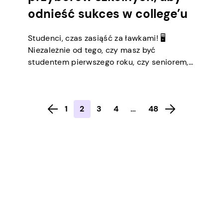
odnieść sukces w college’u
Studenci, czas zasiąść za ławkami! 🖥️
Niezależnie od tego, czy masz być
studentem pierwszego roku, czy seniorem,
aby rejestrować swoje studia, potrzebujesz
przyborów szkolnych w college’u. Nie jesteś
jednak po tym wszystkim, co pojawia się w
1
2
3
4
…
48
witrynie księgarni. Dołącz do nas, gdy
odkrywamy 36 niezbędnych elementów
życia studenckiego i zwiększ swoją
produktywność i organizację dzięki […]