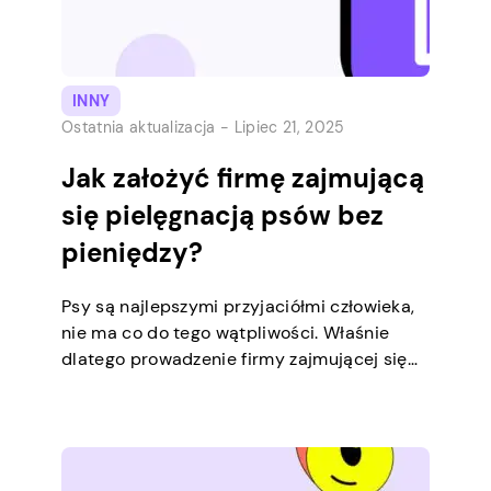
INNY
Ostatnia aktualizacja -
Lipiec 21, 2025
Jak założyć firmę zajmującą
się pielęgnacją psów bez
pieniędzy?
Psy są najlepszymi przyjaciółmi człowieka,
nie ma co do tego wątpliwości. Właśnie
dlatego prowadzenie firmy zajmującej się
pielęgnacją psów może być bardzo
satysfakcjonujące dla większości ludzi. Jeśli
jesteś miłośnikiem psów, zapuszczanie się
w ten zawód pozwoli Ci pracować z
ukochanymi puszystymi towarzyszami. Co