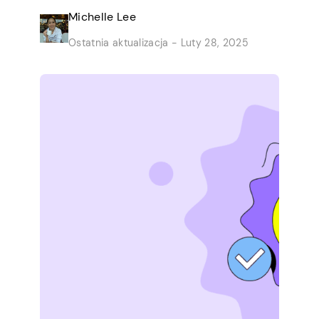
domu. Jest wielu ludzi takich jak Ty, którzy
Michelle Lee
zamieniają szybką pracę z zacisza własnego
Ostatnia aktualizacja - Luty 28, 2025
domu na stały dochód. Możliwości
stwarzają duże firmy, które potrzebują
pomocy przy małych pracach. Nie warto
zatrudniać pełnoetatowych pracowników do
tych prac, więc ufają ludziom […]