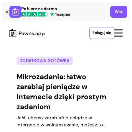
Skip
Pobierz za darmo
Weź
to
content
Zaloguj się
DODATKOWA GOTÓWKA
Mikrozadania: łatwo
zarabiaj pieniądze w
Internecie dzięki prostym
zadaniom
Jeśli chcesz zarabiać pieniądze w
Internecie w wolnym czasie, możesz to
osiągnąć, wykonując proste zadania w