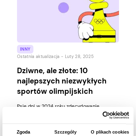
więcej, jest to idealna droga, aby zamienić
swoje ulubione hobby w przedsięwzięcie […]
INNY
Ostatnia aktualizacja -
Luty 28, 2025
Dziwne, ale złote: 10
najlepszych niezwykłych
sportów olimpijskich
Psie dni w 2024 roku zdecydowanie
potrzebują głupiego zwrotu akcji, a część
tegorocznych letnich igrzysk olimpijskich
jest w pełni funky. Niektóre sporty to proste
Zgoda
Szczegóły
O plikach cookies
i proste emocje, których nie możesz się