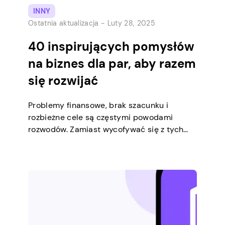
INNY
Ostatnia aktualizacja -
Luty 28, 2025
40 inspirujących pomysłów
na biznes dla par, aby razem
się rozwijać
Problemy finansowe, brak szacunku i
rozbieżne cele są częstymi powodami
rozwodów. Zamiast wycofywać się z tych
problemów i szukać schronienia w swoim
hobby, często lepiej jest zająć się nimi
bezpośrednio. Jedną ze strategii jest
rozpoczęcie pomysłu na biznes w
niepełnym lub pełnym wymiarze godzin dla
par. Nie musisz być dużym przedsiębiorcą.
Dzielenie się wspólnym celem, […]