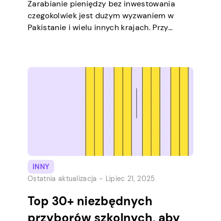
Zarabianie pieniędzy bez inwestowania
czegokolwiek jest dużym wyzwaniem w
Pakistanie i wielu innych krajach. Przy
ograniczonych możliwościach zatrudnienia i
stale rosnących kosztach utrzymania,
przetrwanie w tej stagnacji gospodarczej
stało się znacznie trudniejsze. W rezultacie
ludzie aktywnie szukają sposobów, aby
związać koniec z końcem. Pomimo
powszechnego przekonania, że do
zarabiania pieniędzy potrzebne są
pieniądze, na szczęście […]
INNY
Ostatnia aktualizacja -
Lipiec 21, 2025
Top 30+ niezbędnych
przyborów szkolnych, aby