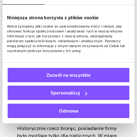
doczekać, aby nabrać orzeszków ziemnych
podczas oglądania. Ale są tacy, bardzo
Niniejsza strona korzysta z plików cookie
niewielu, którzy zjedzą orzeszki ziemne
Wykorzystujemy pliki cookie do spersonalizowania treści i reklam, aby
prosto z twojej miski. 🥣 Cóż za dziwny […]
oferować funkcje społecznościowe i analizować ruch w naszej witrynie.
Informacje o tym, jak korzystasz z naszej witryny, udostępniamy
partnerom społecznościowym, reklamowym i analitycznym. Partnerzy
mogą połączyć te informacje z innymi danymi otrzymanymi od Ciebie lub
uzyskanymi podczas korzystania z ich usług.
INNY
Zezwól na wszystkie
Ostatnia aktualizacja -
Lipiec 21, 2025
Jak rozpocząć biznes bez
Spersonalizuj
pieniędzy: sprawdzone
Odmowa
strategie
Historycznie rzecz biorąc, posiadanie firmy
było możliwe tylko dla nielicznych. W miarę