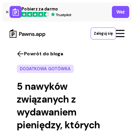
Skip
Pobierz za darmo
Weź
to
content
Zaloguj się
Powrót do bloga
DODATKOWA GOTÓWKA
5 nawyków
związanych z
wydawaniem
pieniędzy, których