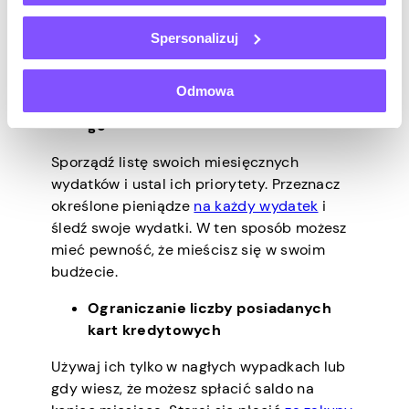
Świadomość swoich złych nawyków
związanych z wydatkami jest pierwszym
Spersonalizuj
krokiem do ich powstrzymania i poprawy
sytuacji finansowej. Kolejne kroki obejmują:
Odmowa
Tworzenie budżetu i trzymanie się
go
Sporządź listę swoich miesięcznych
wydatków i ustal ich priorytety. Przeznacz
określone pieniądze
na każdy wydatek
i
śledź swoje wydatki. W ten sposób możesz
mieć pewność, że mieścisz się w swoim
budżecie.
Ograniczanie liczby posiadanych
kart kredytowych
Używaj ich tylko w nagłych wypadkach lub
gdy wiesz, że możesz spłacić saldo na