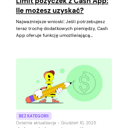
Limit pożyczek z Cash App:
Ile możesz uzyskać?
Najważniejsze wnioski: Jeśli potrzebujesz
teraz trochę dodatkowych pieniędzy, Cash
App oferuje funkcję umożliwiającą
zaciągnięcie krótkoterminowych pożyczek
bezpośrednio na telefonie. To prosty
sposób, aby pokryć niewielki wydatek przed
kolejną wypłatą. Wyjaśnimy limit pożyczki,
jak działa pożyczka oraz co możesz zrobić,
aby…
BEZ KATEGORII
Ostatnia aktualizacja -
Grudzień 10, 2025