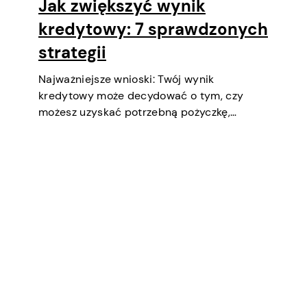
Jak zwiększyć wynik
kredytowy: 7 sprawdzonych
strategii
Najważniejsze wnioski: Twój wynik
kredytowy może decydować o tym, czy
możesz uzyskać potrzebną pożyczkę,
negocjować niższe oprocentowanie,
wynająć mieszkanie, a nawet być
czynnikiem podczas selekcji pracy
(zwłaszcza w finansach lub
bezpieczeństwie). Krótko mówiąc, to ważny
aspekt twojego dobrobytu finansowego i…