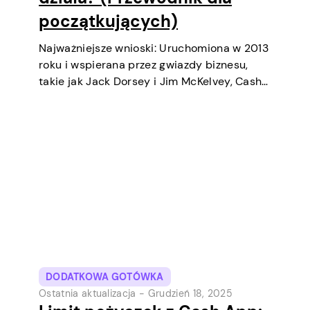
początkujących)
Najważniejsze wnioski: Uruchomiona w 2013
roku i wspierana przez gwiazdy biznesu,
takie jak Jack Dorsey i Jim McKelvey, Cash
App systematycznie stała się jednym z
najpopularniejszych narzędzi płatności
cyfrowych w USA. Początkowo była to
cyfrowa portfel i usługa transferów
pieniędzy…
DODATKOWA GOTÓWKA
Ostatnia aktualizacja -
Grudzień 18, 2025