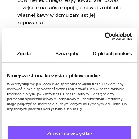
powinieneś z niego rezygnować, ale rozważ
przejście na tańsze opcje, a nawet zrobienie
własnej kawy w domu zamiast jej
kupowania.
Inne osobiste nawyki, które mogą
kosztować zbyt dużo dla Twojego budżetu,
to kompulsywne zakupy, hazard, płacenie za
Zgoda
Szczegóły
O plikach cookies
abonamenty, których nie używasz, alkohol i
tytoń itp.
Niniejsza strona korzysta z plików cookie
Jak przełamać te złe
Wykorzystujemy pliki cookie do spersonalizowania treści i reklam, aby
oferować funkcje społecznościowe i analizować ruch w naszej witrynie.
nawyki związane z
Informacje o tym, jak korzystasz z naszej witryny, udostępniamy
partnerom społecznościowym, reklamowym i analitycznym. Partnerzy
wydawaniem
mogą połączyć te informacje z innymi danymi otrzymanymi od Ciebie lub
uzyskanymi podczas korzystania z ich usług.
pieniędzy?
Zezwól na wszystkie