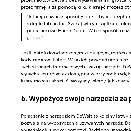
przedmiotów DeWalt bez wydawania ani grosza. Up
przez firmę, a za pomocą kilku kliknięć możesz o
“Istnieją również sposoby na zdobycie bezpła
sklepie lub online. Szukaj witryn i aplikacji of
podarunkowe Home Depot. W ten sposób możes
grosza”.
Jeśli jesteś doświadczonym kupującym, możesz sk
kody rabatów i ofert. W takich przypadkach możl
tych stronach internetowych i zakup narzędzi De
wysyłka jest również dostępna w przypadku większ
który możesz skreślić. Wszyscy wiemy, jak koszt
5. Wypożycz swoje narzędzia za
Połączenie z narzędziem DeWalt to kolejny łatwy 
pozwala na wypożyczenie używanych narzędzi DeW
wygaśnięciu umowy pożyczki. Będzie to uzasadnio