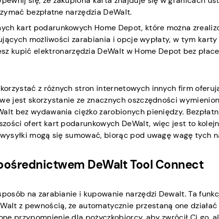
ewnij się, że zakupiona karta znajduje się w granicach us
trzymać bezpłatne narzędzia DeWalt.
tnych kart podarunkowych Home Depot, które można zreali
erujących możliwości zarabiania i opcje wypłaty, w tym karty
z kupić elektronarzędzia DeWalt w Home Depot bez płace
orzystać z różnych stron internetowych innych firm oferu
iwe jest skorzystanie ze znacznych oszczędności wymienio
Walt bez wydawania ciężko zarobionych pieniędzy. Bezpłat
ości ofert kart podarunkowych DeWalt, więc jest to kolejn
y wysyłki mogą się sumować, biorąc pod uwagę wagę tych n
 pośrednictwem DeWalt Tool Connect
sposób na zarabianie i kupowanie narzędzi Dewalt. Ta funkc
alt z pewnością, że automatycznie przestaną one działać
ne przypomnienie dla pożyczkobiorcy, aby zwrócił Ci go, a