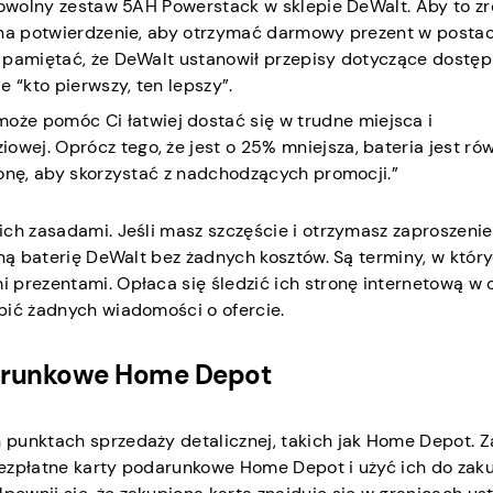
dowolny zestaw 5AH Powerstack w sklepie DeWalt. Aby to zr
 na potwierdzenie, aby otrzymać darmowy prezent w postac
 pamiętać, że DeWalt ustanowił przepisy dotyczące dostęp
 “kto pierwszy, ten lepszy”.
że pomóc Ci łatwiej dostać się w trudne miejsca i
owej. Oprócz tego, że jest o 25% mniejsza, bateria jest ró
tronę, aby skorzystać z nadchodzących promocji.”
ch zasadami. Jeśli masz szczęście i otrzymasz zaproszenie
tną baterię DeWalt bez żadnych kosztów. Są terminy, w któr
 prezentami. Opłaca się śledzić ich stronę internetową w 
pić żadnych wiadomości o ofercie.
darunkowe Home Depot
 punktach sprzedaży detalicznej, takich jak Home Depot. 
bezpłatne karty podarunkowe Home Depot i użyć ich do zak