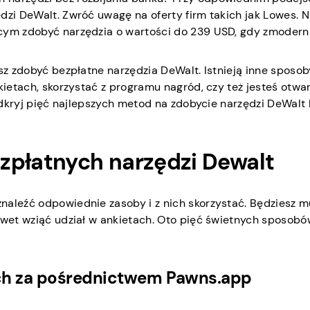
ędzi DeWalt. Zwróć uwagę na oferty firm takich jak Lowes.
ącym zdobyć narzędzia o wartości do 239 USD, gdy zmodern
sz zdobyć bezpłatne narzędzia DeWalt. Istnieją inne sposob
kietach, skorzystać z programu nagród, czy też jesteś otwa
 odkryj pięć najlepszych metod na zdobycie narzędzi DeWalt
zpłatnych narzędzi Dewalt
naleźć odpowiednie zasoby i z nich skorzystać. Będziesz m
nawet wziąć udział w ankietach. Oto pięć świetnych sposobó
ach za pośrednictwem Pawns.app