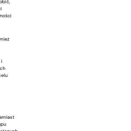
obić,
i
ności
wnież
 i
ych
celu
Zamiast
upu