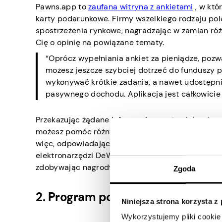
Pawns.app to
zaufana witryna z ankietami
, w któ
karty podarunkowe. Firmy wszelkiego rodzaju pole
spostrzeżenia rynkowe, nagradzając w zamian róż
Cię o opinię na powiązane tematy.
“Oprócz wypełniania ankiet za pieniądze, poz
możesz jeszcze szybciej dotrzeć do funduszy p
wykonywać krótkie zadania, a nawet udostępn
pasywnego dochodu. Aplikacja jest całkowici
Przekazując żądane informacje zwrotne lub odpow
możesz pomóc różnym markom na wiele sposobów. 
więc, odpowiadając na pytania w Pawns.app, moż
elektronarzędzi DeWalt bez wydawania ani grosza z 
zdobywając nagrody za dzielenie się swoimi opin
Zgoda
2. Program pobierania próbek De
Niniejsza strona korzysta z
Wykorzystujemy pliki cookie 