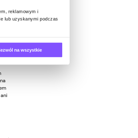
st to
kle ma
wym, reklamowym i
ictwem
bie lub uzyskanymi podczas
oraz ich
ezwól na wszystkie
h
 na
cem
ani