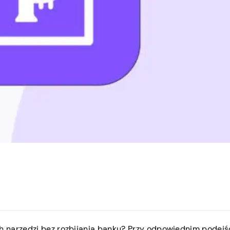
 narzędzi bez rozbijania banku? Przy odpowiednim podejś