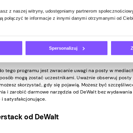
 zdobycie bezpłatnych narzędzi marki. Ponieważ jednak je
 trudno jest z niego skorzystać. Personel rekrutacyjny zwy
stasz z naszej witryny, udostępniamy partnerom społecznościo
tego programu, a wybrane osoby są zapraszane za pośredn
ą połączyć te informacje z innymi danymi otrzymanymi od Cie
 wybierani na podstawie liczby recenzji, które napisali na
w jedną z cyfrowych społeczności Stanley Black & Decker 
by zwiększyć swoje szanse na zaproszenie przez zespół, kup
Spersonalizuj
Z
zji”.
o tego programu jest zwracanie uwagi na posty w mediac
i sposób mogą zostać uczestnikami. Uważnie obserwuj posty
ch możesz skorzystać, gdy się pojawią. Możesz być szczęśliw
a i zarobić darmowe narzędzia od DeWalt bez wydawania 
i satysfakcjonujące.
rstack od DeWalt