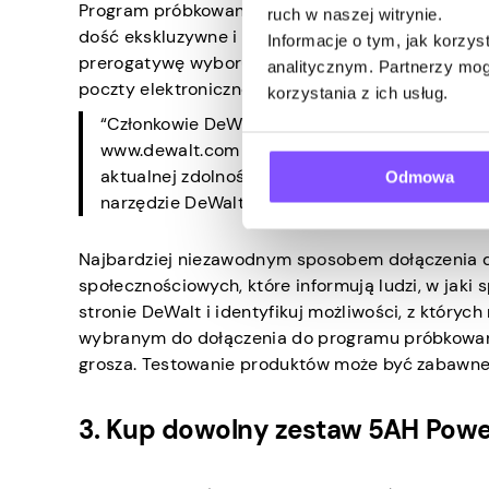
Program próbkowania DeWalt to świetny sposób na
ruch w naszej witrynie.
dość ekskluzywne i trudne do zdobycia, naprawdę
Informacje o tym, jak korzy
prerogatywę wyboru osób, które chce wziąć do 
analitycznym. Partnerzy mog
poczty elektronicznej.
korzystania z ich usług.
“Członkowie DeWalt Sampling Program są zwykle
www.dewalt.com w przeszłości, zaangażowania 
aktualnej zdolności członkowskiej. Tak więc, a
Odmowa
narzędzie DeWalt i opublikuj jak najwięcej recen
Najbardziej niezawodnym sposobem dołączenia d
społecznościowych, które informują ludzi, w jak
stronie DeWalt i identyfikuj możliwości, z który
wybranym do dołączenia do programu próbkowani
grosza. Testowanie produktów może być zabawne 
3. Kup dowolny zestaw 5AH Powe