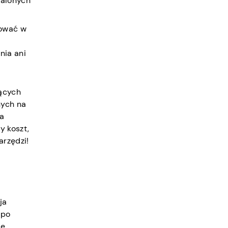
talonych
zować w
nia ani
jących
nych na
na
y koszt,
arzędzi!
ja
 po
le