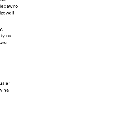
 Niedawno
izowali
y,
rty na
 bez
usiał
w na