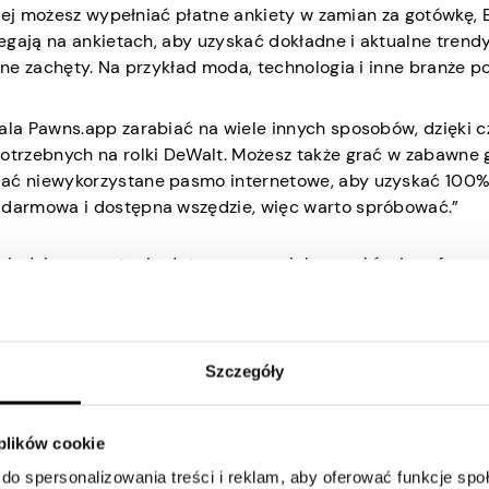
rej możesz wypełniać płatne ankiety w zamian za gotówkę, B
gają na ankietach, aby uzyskać dokładne i aktualne trendy
ne zachęty. Na przykład moda, technologia i inne branże p
wala Pawns.app zarabiać na wiele innych sposobów, dzięki 
otrzebnych na rolki DeWalt. Możesz także grać w zabawne g
iać niewykorzystane pasmo internetowe, aby uzyskać 100
e darmowa i dostępna wszędzie, więc warto spróbować.”
iadając na pytania dotyczące swoich nawyków i preferencj
A co najlepsze, nagrody są Twoje, gdy wypełnisz ankiety.
esz zostać nagrodzony prezentami lub gotówką na zakup
kieszeni. Zacznij już dziś i rozwijaj swój zestaw narzędzi,
iami!
Szczegóły
Walt
 plików cookie
do spersonalizowania treści i reklam, aby oferować funkcje sp