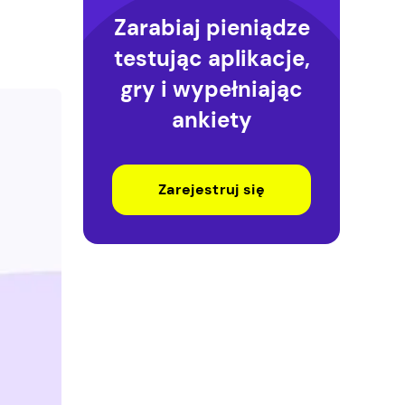
Zarabiaj pieniądze
testując aplikacje,
gry i wypełniając
ankiety
Zarejestruj się