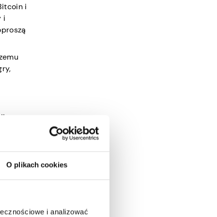
itcoin i
 i
oproszą
czemu
ry,
%
i,
 Tak
O plikach cookies
ołecznościowe i analizować