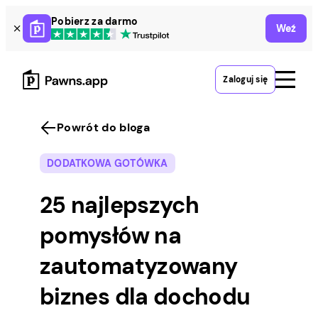
Skip
Pobierz za darmo
Weź
to
content
Zaloguj się
Powrót do bloga
DODATKOWA GOTÓWKA
25 najlepszych
pomysłów na
zautomatyzowany
biznes dla dochodu