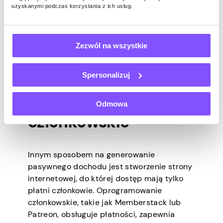
platformom no-code, takim jak Bubble,
uzyskanymi podczas korzystania z ich usług.
Glide lub Softr, możesz tworzyć proste
narzędzia bez konieczności kodowania.
Oprogramowanie można utworzyć raz, ale
Zezwól na wszystkie
można pobierać od użytkowników
miesięczną opłatę abonamentową.
Spersonalizuj
11. Witryny
Odmowa
członkowskie
Innym sposobem na generowanie
pasywnego dochodu jest stworzenie strony
internetowej, do której dostęp mają tylko
płatni członkowie. Oprogramowanie
członkowskie, takie jak Memberstack lub
Patreon, obsługuje płatności, zapewnia