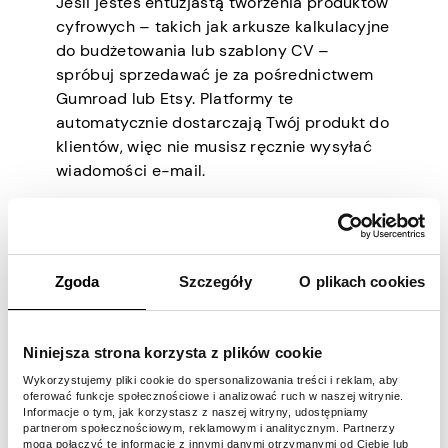
Jeśli jesteś entuzjastą tworzenia produktów
cyfrowych – takich jak arkusze kalkulacyjne
do budżetowania lub szablony CV –
spróbuj sprzedawać je za pośrednictwem
Gumroad lub Etsy. Platformy te
automatycznie dostarczają Twój produkt do
klientów, więc nie musisz ręcznie wysyłać
wiadomości e-mail.
10. Narzędzia SaaS z
platformami no-code
Zgoda
Szczegóły
O plikach cookies
SaaS (software as a service) oznacza
Niniejsza strona korzysta z plików cookie
narzędzia online, które pomagają firmom
Wykorzystujemy pliki cookie do spersonalizowania treści i reklam, aby
lub osobom prywatnym w różnych
oferować funkcje społecznościowe i analizować ruch w naszej witrynie.
codziennych zadaniach (takich jak
Informacje o tym, jak korzystasz z naszej witryny, udostępniamy
partnerom społecznościowym, reklamowym i analitycznym. Partnerzy
śledzenie klientów lub planowanie). Dzięki
mogą połączyć te informacje z innymi danymi otrzymanymi od Ciebie lub