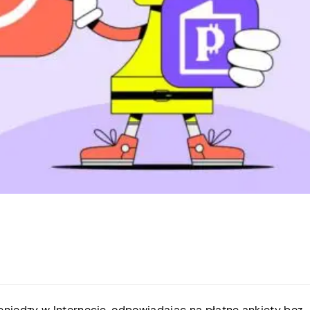
niędzy w Internecie, odpowiadając na płatne ankiety bez