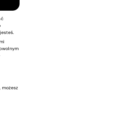
ać
o
jesteś.
ami
 dowolnym
e
j, możesz