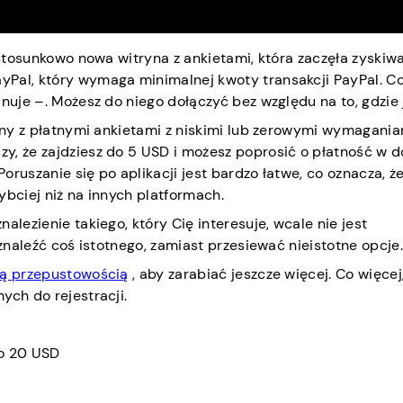
 stosunkowo nowa witryna z ankietami, która zaczęła zyskiw
yPal, który wymaga minimalnej kwoty transakcji PayPal. C
nuje –. Możesz do niego dołączyć bez względu na to, gdzie 
ryny z płatnymi ankietami z niskimi lub zerowymi wymagani
zy, że zajdziesz do 5 USD i możesz poprosić o płatność w
ruszanie się po aplikacji jest bardzo łatwe, co oznacza, ż
ybciej niż na innych platformach.
alezienie takiego, który Cię interesuje, wcale nie jest
 znaleźć coś istotnego, zamiast przesiewać nieistotne opcje.
oją przepustowością
, aby zarabiać jeszcze więcej. Co więce
ych do rejestracji.
o 20 USD