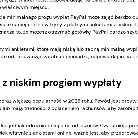
we właściwym miejscu.
cie minimalnego progu wypłat PayPal może zająć bardzo d
ście istnieją różne witryny z płatnymi ankietami z niskimi l
znacza to, że możesz otrzymać gotówkę PayPal bardzo szyb
nymi ankietami, które mają niską lub żadną minimalną wypł
oże od razu zacząć zarabiać pieniądze, odpowiadając na pr
 z niskim progiem wypłaty
coraz większą popularność w 2026 roku. Powód jest prosty:
u lub mają trudności z opłaceniem rachunków, aby zarobić 
dno jednak odróżnić te legalne od oszustw. Czy istnieje pro
wiek witrynie z ankietami online, ważne jest, aby przeprowa