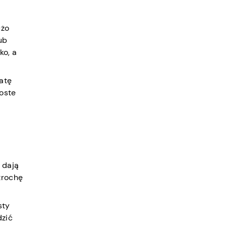
użo
ub
ko, a
atę
oste
 dają
trochę
sty
dzić