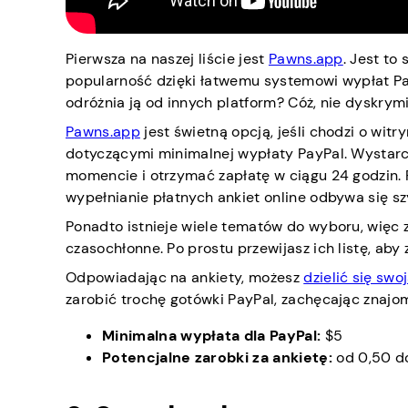
Pierwsza na naszej liście jest
Pawns.app
. Jest to
popularność dzięki łatwemu systemowi wypłat Pa
odróżnia ją od innych platform? Cóż, nie dyskrymi
Pawns.app
jest świetną opcją, jeśli chodzi o wit
dotyczącymi minimalnej wypłaty PayPal. Wystarc
momencie i otrzymać zapłatę w ciągu 24 godzin. Po
wypełnianie płatnych ankiet online odbywa się sz
Ponadto istnieje wiele tematów do wyboru, więc zn
czasochłonne. Po prostu przewijasz ich listę, aby
Odpowiadając na ankiety, możesz
dzielić się sw
zarobić trochę gotówki PayPal, zachęcając znajom
Minimalna wypłata dla PayPal:
$5
Potencjalne zarobki za ankietę:
od 0,50 d