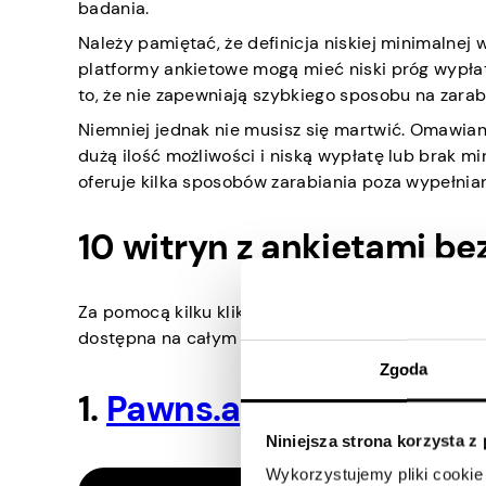
badania.
Należy pamiętać, że definicja niskiej minimalnej 
platformy ankietowe mogą mieć niski próg wypłaty
to, że nie zapewniają szybkiego sposobu na zarab
Niemniej jednak nie musisz się martwić. Omawiane
dużą ilość możliwości i niską wypłatę lub brak m
oferuje kilka sposobów zarabiania poza wypełnian
10 witryn z ankietami be
Za pomocą kilku kliknięć możesz zarejestrować się
dostępna na całym świecie, ale nie wszystkie. Za
Zgoda
1.
Pawns.app
Niniejsza strona korzysta z
Wykorzystujemy pliki cookie 