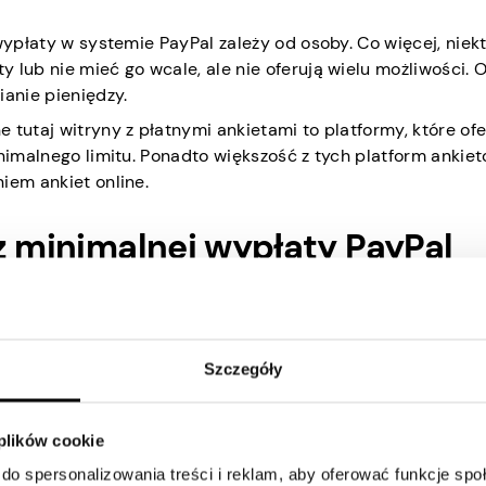
wypłaty w systemie PayPal zależy od osoby. Co więcej, niek
 lub nie mieć go wcale, ale nie oferują wielu możliwości. 
ianie pieniędzy.
 tutaj witryny z płatnymi ankietami to platformy, które ofe
inimalnego limitu. Ponadto większość z tych platform ankie
iem ankiet online.
z minimalnej wypłaty PayPal
 w witrynach z ankietami z tej listy. Większość z tych platf
cznijmy.
Szczegóły
 plików cookie
do spersonalizowania treści i reklam, aby oferować funkcje sp