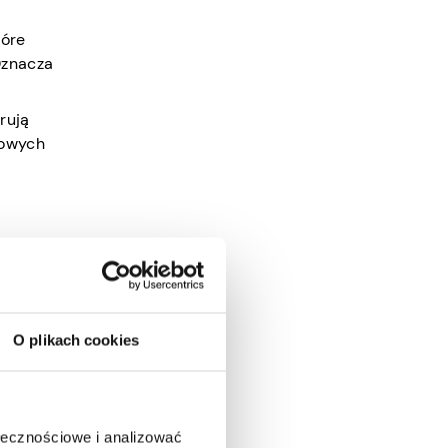
tóre
Oznacza
rują
towych
orm jest
O plikach cookies
ołecznościowe i analizować