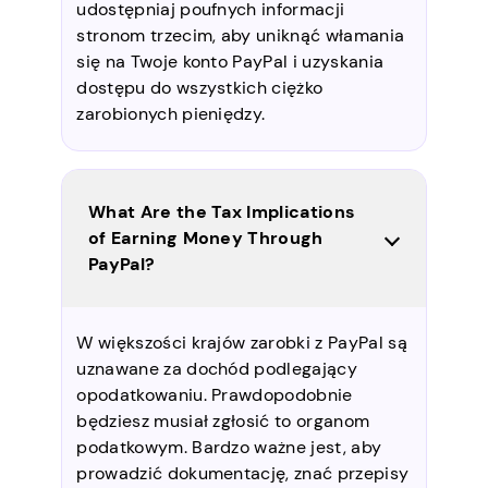
udostępniaj poufnych informacji
stronom trzecim, aby uniknąć włamania
się na Twoje konto PayPal i uzyskania
dostępu do wszystkich ciężko
zarobionych pieniędzy.
What Are the Tax Implications
of Earning Money Through
PayPal?
W większości krajów zarobki z PayPal są
uznawane za dochód podlegający
opodatkowaniu. Prawdopodobnie
będziesz musiał zgłosić to organom
podatkowym. Bardzo ważne jest, aby
prowadzić dokumentację, znać przepisy