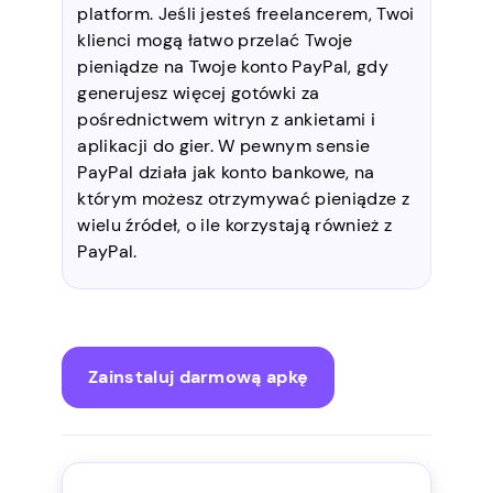
platform. Jeśli jesteś freelancerem, Twoi
klienci mogą łatwo przelać Twoje
pieniądze na Twoje konto PayPal, gdy
generujesz więcej gotówki za
pośrednictwem witryn z ankietami i
aplikacji do gier. W pewnym sensie
PayPal działa jak konto bankowe, na
którym możesz otrzymywać pieniądze z
wielu źródeł, o ile korzystają również z
PayPal.
Zainstaluj darmową apkę