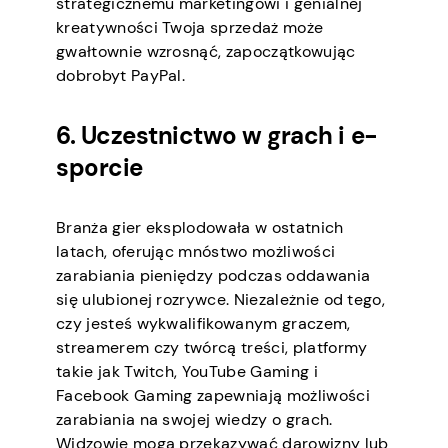
strategicznemu marketingowi i genialnej
kreatywności Twoja sprzedaż może
gwałtownie wzrosnąć, zapoczątkowując
dobrobyt PayPal.
6. Uczestnictwo w grach i e-
sporcie
Branża gier eksplodowała w ostatnich
latach, oferując mnóstwo możliwości
zarabiania pieniędzy podczas oddawania
się ulubionej rozrywce. Niezależnie od tego,
czy jesteś wykwalifikowanym graczem,
streamerem czy twórcą treści, platformy
takie jak Twitch, YouTube Gaming i
Facebook Gaming zapewniają możliwości
zarabiania na swojej wiedzy o grach.
Widzowie mogą przekazywać darowizny lub