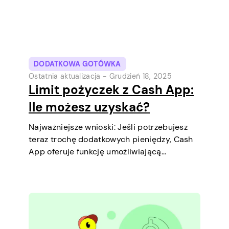
DODATKOWA GOTÓWKA
Ostatnia aktualizacja -
Grudzień 18, 2025
Limit pożyczek z Cash App:
Ile możesz uzyskać?
Najważniejsze wnioski: Jeśli potrzebujesz
teraz trochę dodatkowych pieniędzy, Cash
App oferuje funkcję umożliwiającą
zaciągnięcie krótkoterminowych pożyczek
bezpośrednio na telefonie. To prosty
sposób, aby pokryć niewielki wydatek przed
kolejną wypłatą. Wyjaśnimy limit pożyczki,
jak działa pożyczka oraz co możesz zrobić,
aby…