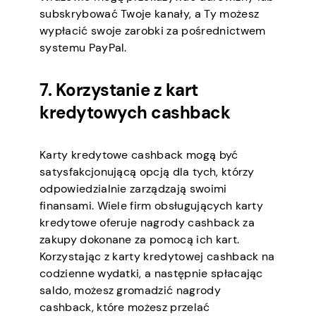
subskrybować Twoje kanały, a Ty możesz
wypłacić swoje zarobki za pośrednictwem
systemu PayPal.
7. Korzystanie z kart
kredytowych cashback
Karty kredytowe cashback mogą być
satysfakcjonującą opcją dla tych, którzy
odpowiedzialnie zarządzają swoimi
finansami. Wiele firm obsługujących karty
kredytowe oferuje nagrody cashback za
zakupy dokonane za pomocą ich kart.
Korzystając z karty kredytowej cashback na
codzienne wydatki, a następnie spłacając
saldo, możesz gromadzić nagrody
cashback, które możesz przelać