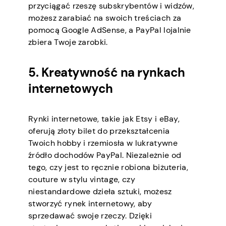
przyciągać rzeszę subskrybentów i widzów,
możesz zarabiać na swoich treściach za
pomocą Google AdSense, a PayPal lojalnie
zbiera Twoje zarobki.
5. Kreatywność na rynkach
internetowych
Rynki internetowe, takie jak Etsy i eBay,
oferują złoty bilet do przekształcenia
Twoich hobby i rzemiosła w lukratywne
źródło dochodów PayPal. Niezależnie od
tego, czy jest to ręcznie robiona biżuteria,
couture w stylu vintage, czy
niestandardowe dzieła sztuki, możesz
stworzyć rynek internetowy, aby
sprzedawać swoje rzeczy. Dzięki