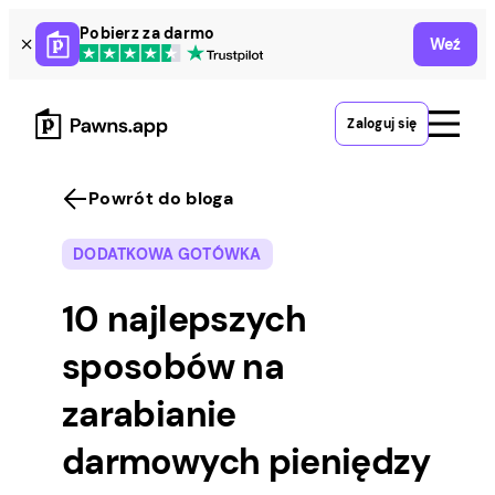
Skip
Pobierz za darmo
Weź
to
content
Zaloguj się
Powrót do bloga
DODATKOWA GOTÓWKA
10 najlepszych
sposobów na
zarabianie
darmowych pieniędzy