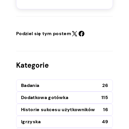
Podziel się tym postem
Kategorie
Badania
26
Dodatkowa gotówka
115
Historie sukcesu użytkowników
16
Igrzyska
49