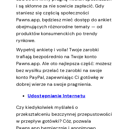
i są skłonne za nie sowicie zapłacić. Gdy
staniesz się częścią społeczności
Pawns.app, będziesz mieć dostęp do ankiet
obejmujących różnorodne tematy — od
produktów konsumenckich po trendy
rynkowe.
Wypełnij ankietę i voila! Twoje zarobki
trafiają bezpośrednio na Twoje konto
Pawns.app. Ale oto najlepsza część: możesz
bez wysiłku przelać te zarobki na swoje
konto PayPal, zapewniając Ci gotówkę w
dobrej wierze na swoje pragnienia.
Udostępnianie Internetu
Czy kiedykolwiek myślałeś o
przekształceniu bezczynnej przepustowości
w przepływ gotówki? Cóż, pozwala
Pawns.app bezpiecznie i anonimowo