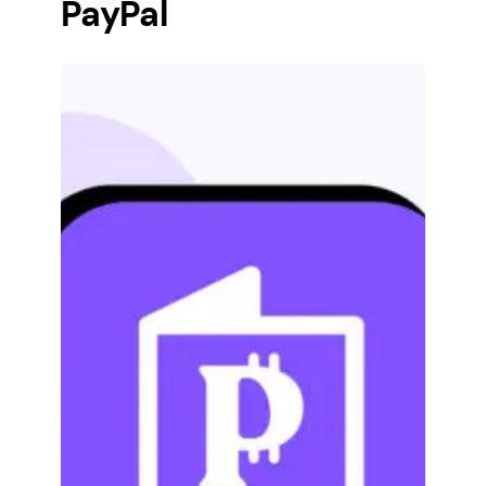
PayPal