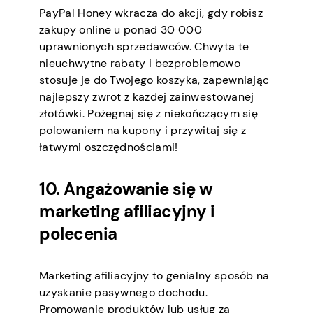
PayPal Honey wkracza do akcji, gdy robisz
zakupy online u ponad 30 000
uprawnionych sprzedawców. Chwyta te
nieuchwytne rabaty i bezproblemowo
stosuje je do Twojego koszyka, zapewniając
najlepszy zwrot z każdej zainwestowanej
złotówki. Pożegnaj się z niekończącym się
polowaniem na kupony i przywitaj się z
łatwymi oszczędnościami!
10. Angażowanie się w
marketing afiliacyjny i
polecenia
Marketing afiliacyjny to genialny sposób na
uzyskanie pasywnego dochodu.
Promowanie produktów lub usług za