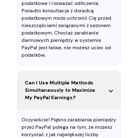
podatkowe i rozważać odliczenia.
Ponadto konsultacja z doradcą
podatkowym może uchronić Cię przed
nieszczęściami związanymi z sezonem
podatkowym. Chociaż zarabianie
darmowych pieniędzy w systemie
PayPal jest łatwe, nie możesz uciec od
podatków.
Can I Use Multiple Methods
Simultaneously to Maximize
My PayPal Earnings?
Oczywiście! Piękno zarabiania pieniędzy
przez PayPal polega na tym, że możesz
korzystać z jak największej liczby