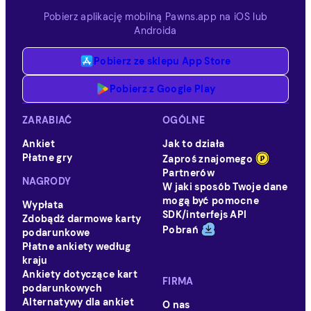
Pobierz aplikację mobilną Pawns.app na iOS lub
Androida
Pobierz ze sklepu App Store
Pobierz z Google Play
ZARABIAĆ
OGÓLNE
Ankiet
Jak to działa
Płatne gry
Zaproś znajomego
Partnerów
NAGRODY
W jaki sposób Twoje dane
mogą być pomocne
Wypłata
SDK/interfejs API
Zdobądź darmowe karty
Pobrań
podarunkowe
Płatne ankiety według
kraju
Ankiety dotyczące kart
FIRMA
podarunkowych
Alternatywy dla ankiet
O nas