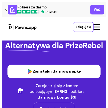
Skip
Pobierz za darmo
Weź
to
content
Zaloguj się
Alternatywa
dla PrizeRebel
Zainstaluj darmową apkę
Zarejestruj się z kodem
polecającym
EARN3
i odbierz
darmowy bonus $3
!