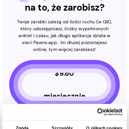
na to, że zarobisz?
Twoje zarobki zależą od ilości ruchu (w GB),
który udostępniasz, liczby wypełnionych
ankiet i czasu, jak długo aplikacja działa w
sieci Pawns.app . Im dłużej pozostajesz
online, tym więcej zarabiasz!
$
9.60
miesięcznie
Unikalne adresy IP
Zgoda
Szczegóły
O plikach cookies