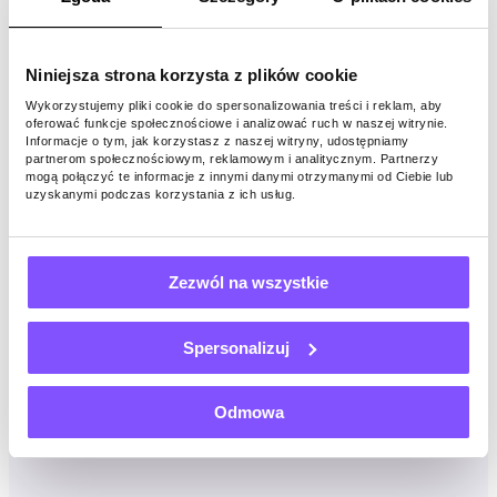
1 IP
2 IP
4 IP
6 IP
8 IP
10 IP
Niniejsza strona korzysta z plików cookie
Wykorzystujemy pliki cookie do spersonalizowania treści i reklam, aby
oferować funkcje społecznościowe i analizować ruch w naszej witrynie.
Codzienna aktywność w aplikacji
Informacje o tym, jak korzystasz z naszej witryny, udostępniamy
partnerom społecznościowym, reklamowym i analitycznym. Partnerzy
mogą połączyć te informacje z innymi danymi otrzymanymi od Ciebie lub
uzyskanymi podczas korzystania z ich usług.
1 h
2 h
4 h
8 h
12 h
16 h
20 h
24 h
Zezwól na wszystkie
Zacznij zarabiać już teraz
Spersonalizuj
Jednak nasi użytkownicy mogą zarobić średnio od 5
USD do 140 USD miesięcznie za samo utrzymanie naszej
Odmowa
aplikacji aktywnej na urządzeniu. W tej chwili płacimy
0,20 USD za udostępniony 1 GB.