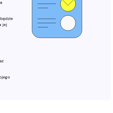
na
 będzie
 jej
aż
ojego