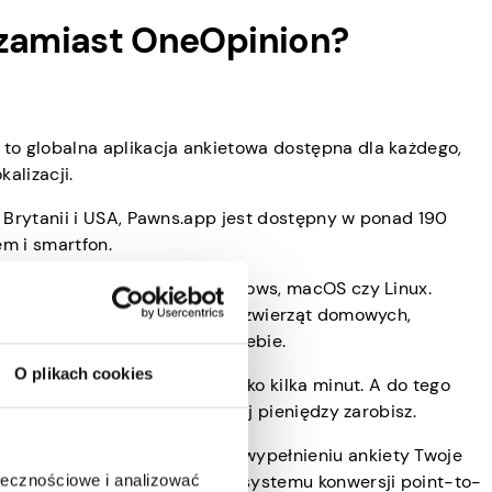
zamiast OneOpinion?
to globalna aplikacja ankietowa dostępna dla każdego,
alizacji.
j Brytanii i USA, Pawns.app jest dostępny w ponad 190
em i smartfon.
czy jest to iOS, Android, Windows, macOS czy Linux.
wszelkiego rodzaju tematy, od zwierząt domowych,
ażdy znajdzie więc coś dla siebie.
O plikach cookies
 krótkie i zwykle zajmują tylko kilka minut. A do tego
ej ankiet odpowiesz, tym więcej pieniędzy zarobisz.
temu nagród bez punktów. Po wypełnieniu ankiety Twoje
aczyć, ile zarobiłeś. Nie ma systemu konwersji point-to-
ołecznościowe i analizować