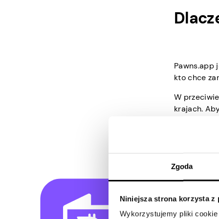
Dlacz
Pawns.app j
kto chce zar
W przeciwie
krajach. Aby
Możesz go ł
Założenie k
technologii
Zgoda
Najlepszą rz
płaci się wi
Niniejsza strona korzysta z
W przeciwie
pieniądze z
Wykorzystujemy pliki cookie 