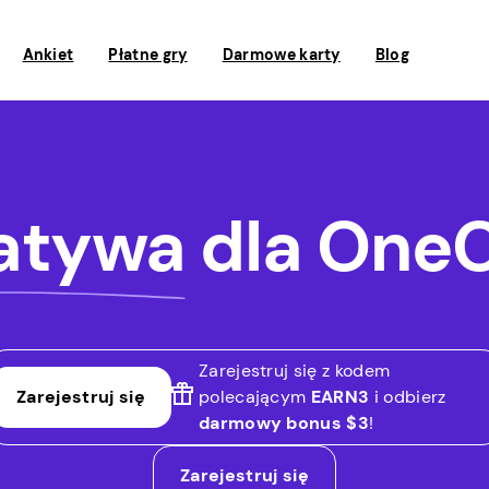
Ankiet
Płatne gry
Darmowe karty
Blog
natywa
dla OneO
Zarejestruj się z kodem
Zarejestruj się
polecającym
EARN3
i odbierz
darmowy bonus $3
!
Zarejestruj się