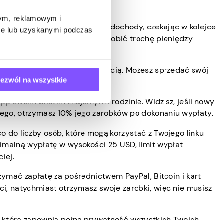
wym, reklamowym i
czemu możesz zwiększyć swoje dochody, czekając w kolejce
bie lub uzyskanymi podczas
o. Dzięki Pawns.app możesz zarobić trochę pieniędzy
obki, dzieląc się przepustowością. Możesz sprzedać swój
ezwól na wszystkie
pp swoim bliskim znajomym i rodzinie. Widzisz, jeśli nowy
cego, otrzymasz 10% jego zarobków po dokonaniu wypłaty.
o do liczby osób, które mogą korzystać z Twojego linku
imalną wypłatę w wysokości 25 USD, limit wypłat
iej.
rzymać zapłatę za pośrednictwem PayPal, Bitcoin i kart
ci, natychmiast otrzymasz swoje zarobki, więc nie musisz
, która zapewnia pełną prywatność wszystkich Twoich