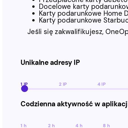
Docelowe karty podarunko
Karty podarunkowe Home 
Karty podarunkowe Starbucks
Jeśli się zakwalifikujesz, One
Unikalne adresy IP
1 IP
2 IP
4 IP
Codzienna aktywność w aplikacj
1 h
2 h
4 h
8 h