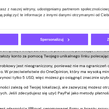
o widzisz, jest tym, co dostajesz!
stasz z naszej witryny, udostępniamy partnerom społecznościo
krótkie, z fantastycznym potencjałem zarobkowym, dzięki 
ą połączyć te informacje z innymi danymi otrzymanymi od Cie
ijąc poranną kawę lub korzystając z transportu publiczneg
iedy tylko masz kilka minut do stracenia.
s.app możesz również jeszcze bardziej zwiększyć swoje zar
Spersonalizuj
Z
tany ruch internetowy i zarobić na nim trochę pieniędzy.
e zwiększyć swoje zarobki na platformie, polecając Pawns.a
założy konto za pomocą Twojego unikalnego linku polecają
arobkowy jest nieograniczony, ponieważ nie ma ograniczeń c
o. W przeciwieństwie do OneOpinion, który ma wysoką min
ynosi tylko 5 USD, więc możesz go osiągnąć znacznie szybc
ości zależą od Twojej lokalizacji, ale zazwyczaj możesz ot
ch. Jeśli zdecydujesz się użyć PayPal jako metody płatnoś
est własnością IPRoyal, renomowanej firmy w branży proxy