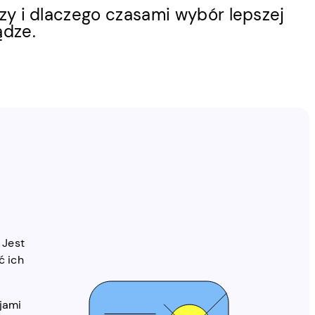
zy i dlaczego czasami wybór lepszej
ądze.
 Jest
ć ich
cjami