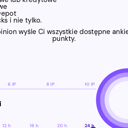
we
Depot
 i nie tylko.
Opinion wyśle Ci wszystkie dostępne ank
punkty.
6 IP
8 IP
10 IP
i
12 h
16 h
20 h
24 h