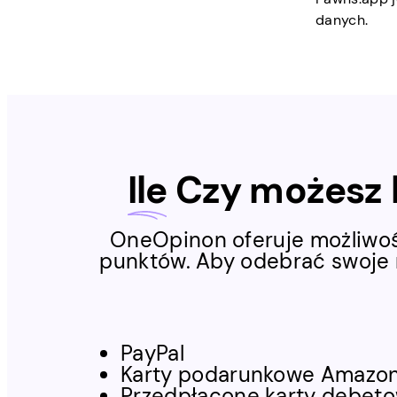
danych.
Ile
Czy możesz l
OneOpinon oferuje możliwość
punktów. Aby odebrać swoje 
PayPal
Karty podarunkowe Amazo
Przedpłacone karty debeto