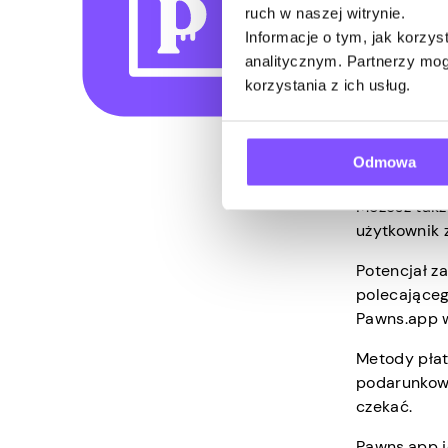
cash – to, c
ruch w naszej witrynie.
Informacje o tym, jak korzy
Ankiety są 
analitycznym. Partnerzy mog
do banku, p
korzystania z ich usług.
Pawns.app k
Dzięki Pawn
Odmowa
niewykorzys
Możesz takż
użytkownik 
Potencjał z
polecająceg
Pawns.app w
Metody płatn
podarunkowy
czekać.
Pawns.app j