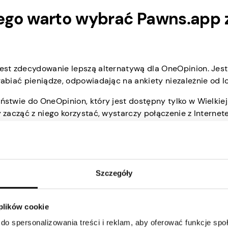
ego warto wybrać Pawns.app 
est zdecydowanie lepszą alternatywą dla OneOpinion. Jest 
abiać pieniądze, odpowiadając na ankiety niezależnie od lok
ństwie do OneOpinion, który jest dostępny tylko w Wielkie
 zacząć z niego korzystać, wystarczy połączenie z Internet
atwo używać na dowolnym urządzeniu, niezależnie od tego, 
onta zajmuje tylko kilka minut. Dostępne ankiety obejmują 
 i samochodów po zdrowie, modę, kosmetyki i wiele innych. K
Szczegóły
eczą w dostępnych ankietach na Pawns.app jest to, że są one
ęcej! Każda ankieta płaci średnio około 1 USD, więc im więc
 plików cookie
ństwie do OneOpinion, Pawns.app korzysta z prostego sys
ostaną automatycznie dodane do Twojego salda i możesz zob
do spersonalizowania treści i reklam, aby oferować funkcje sp