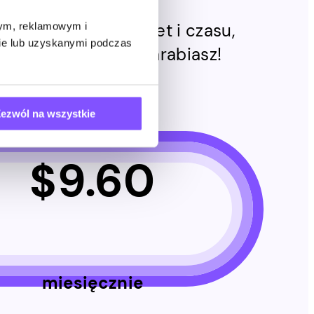
y wypełnionych ankiet i czasu,
wym, reklamowym i
bie lub uzyskanymi podczas
online, tym więcej zarabiasz!
ezwól na wszystkie
$
9.60
miesięcznie