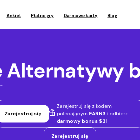
Ankiet
Płatne gry
Darmowe karty
Blog
e
Alternatywy 
Zarejestruj się z kodem
Zarejestruj się
polecającym
EARN3
i odbierz
darmowy bonus $3
!
Zarejestruj się