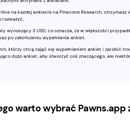
płatnymi witrynami z ankietami.
nline na każdej ankiecie na Pinecone Research, otrzymasz i
o rozważyć.
aty wynoszący 3 USD, co oznacza, że w większości przypad
raz po zakończeniu wypełniania ankiet.
ych, którzy chcą zająć się wypełnianiem ankiet i zarobić tr
ająco dużo ankiet, aby stworzyć coś znaczącego, ale niektó
ego warto wybrać Pawns.app 