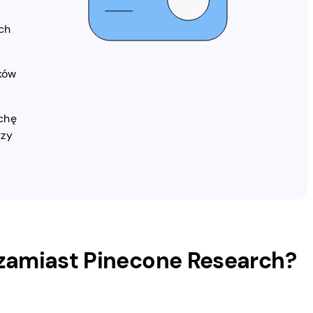
ch
ków
ochę
rzy
zamiast Pinecone Research?