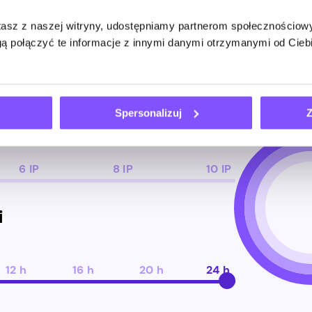
i ruchu (w GB), który udostępniasz, liczb
stasz z naszej witryny, udostępniamy partnerom społecznościo
ą połączyć te informacje z innymi danymi otrzymanymi od Cie
 sieci Pawns.app . Im dłużej pozostajesz 
Spersonalizuj
Z
6 IP
8 IP
10 IP
i
12 h
16 h
20 h
24 h