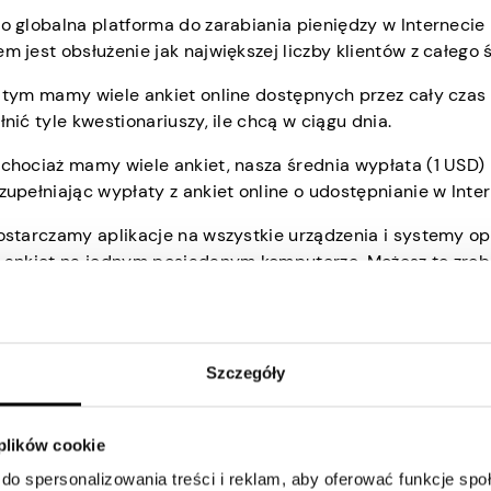
o globalna platforma do zarabiania pieniędzy w Internecie 
m jest obsłużenie jak największej liczby klientów z całego
 tym mamy wiele ankiet online dostępnych przez cały czas
nić tyle kwestionariuszy, ile chcą w ciągu dnia.
chociaż mamy wiele ankiet, nasza średnia wypłata (1 USD) i
zupełniając wypłaty z ankiet online o udostępnianie w Int
ostarczamy aplikacje na wszystkie urządzenia i systemy op
 ankiet na jednym posiadanym komputerze. Możesz to zrobi
Zacznij zarabiać już teraz
Szczegóły
 plików cookie
żesz liczyć na to, że 
do spersonalizowania treści i reklam, aby oferować funkcje sp