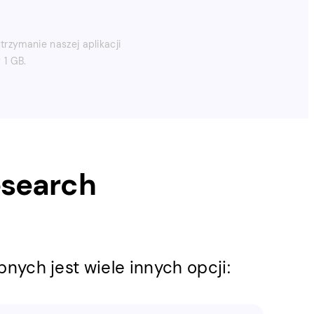
rzymanie naszej aplikacji
 1 GB.
search
pnych jest wiele innych opcji: