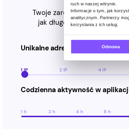
ruch w naszej witrynie.
Twoje zarobki zależą od ilośc
Informacje o tym, jak korzy
analitycznym. Partnerzy mog
jak długo aplikacja działa w
korzystania z ich usług.
Unikalne adresy IP
Odmowa
1 IP
2 IP
4 IP
Codzienna aktywność w aplikacj
1 h
2 h
4 h
8 h