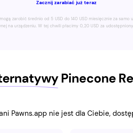
Zacznij zarabiać już teraz
mogą zarobić średnio od 5 USD do 140 USD miesięcznie za samo ut
nej na urządzeniu. W tej chwili płacimy 0,20 USD za udostępniony
lternatywy
Pinecone Re
ani Pawns.app nie jest dla Ciebie, dostę