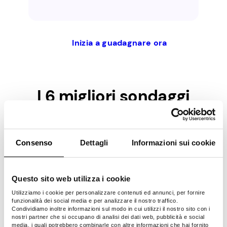
Inizia a guadagnare ora
I 6 migliori sondaggi
Fornitori di cui fidarsi
Svizzera
Consenso
Dettagli
Informazioni sui cookie
Completare sondaggi retribuiti è il modo
più semplice per guadagnare un po' di soldi
Questo sito web utilizza i cookie
secondari in Svizzera poiché non è
Utilizziamo i cookie per personalizzare contenuti ed annunci, per fornire
necessario avere un'abilità o un'esperienza
funzionalità dei social media e per analizzare il nostro traffico.
Condividiamo inoltre informazioni sul modo in cui utilizzi il nostro sito con i
specifica. Tuttavia, dovresti scegliere un
nostri partner che si occupano di analisi dei dati web, pubblicità e social
fornitore di sondaggi legittimo che ti
media, i quali potrebbero combinarle con altre informazioni che hai fornito