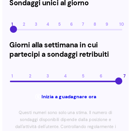
Sondaggi unici al giorno
1
2
3
4
5
6
7
8
9
10
Giorni alla settimana in cui partecipi a sondaggi retribu
Giorni alla settimana in cui
partecipi a sondaggi retribuiti
1
2
3
4
5
6
7
Inizia a guadagnare ora
Questi numeri sono solo una stima. Il numero di
sondaggi disponibili dipende dalla posizione e
dall'attività dell'utente. Controllando regolarmente i