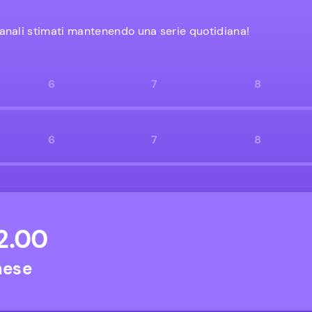
anali stimati mantenendo una serie quotidiana!
6
7
8
6
7
8
2.00
mese