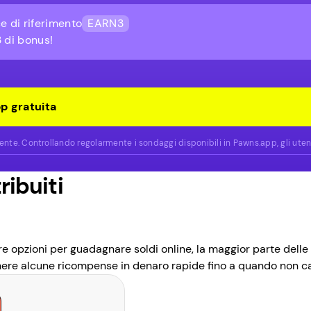
ce di riferimento
EARN3
3 di bonus!
pp gratuita
utente. Controllando regolarmente i sondaggi disponibili in Pawns.app, gli ut
ribuiti
re opzioni per guadagnare soldi online, la maggior parte delle 
ere alcune ricompense in denaro rapide fino a quando non capi