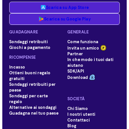
Scarica su App Store
Scarica su Google Play
GUADAGNARE
GENERALE
Sondaggi retribuiti
Come funziona
Giochi a pagamento
Invita un amico
Partner
RICOMPENSE
In che modo i tuoi dati
aiutano
Incasso
SDK/API
Ottieni buoni regalo
Download
gratuiti
Sondaggi retribuiti per
paese
Sondaggi per carte
SOCIETÀ
regalo
Alternative ai sondaggi
Chi Siamo
Guadagna nel tuo paese
I nostri utenti
Contattaci
Blog