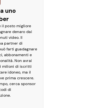
ta uno
ber
 il posto migliore
gnare denaro dai
nuti video. Il
a partner di
uò farti guadagnare
i, abbonamenti e
ionalità. Non avrai
 milioni di iscritti
tare idoneo, ma il
ve prima crescere.
empo, cerca sponsor
todi di
zione.