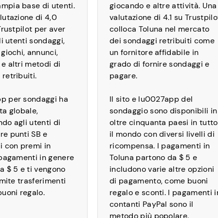
pia base di utenti.
giocando e altre attività. Una
lutazione di 4,0
valutazione di 4.1 su Trustpilo
Trustpilot per aver
colloca Toluna nel mercato
li utenti sondaggi,
dei sondaggi retribuiti come
giochi, annunci,
un fornitore affidabile in
e altri metodi di
grado di fornire sondaggi e
retribuiti.
pagare.
p per sondaggi ha
Il sito e lu0027app del
ta globale,
sondaggio sono disponibili in
do agli utenti di
oltre cinquanta paesi in tutto
e punti SB e
il mondo con diversi livelli di
i con premi in
ricompensa. I pagamenti in
 pagamenti in genere
Toluna partono da $ 5 e
a $ 5 e ti vengono
includono varie altre opzioni
amite trasferimenti
di pagamento, come buoni
buoni regalo.
regalo e sconti. I pagamenti i
contanti PayPal sono il
metodo più popolare.