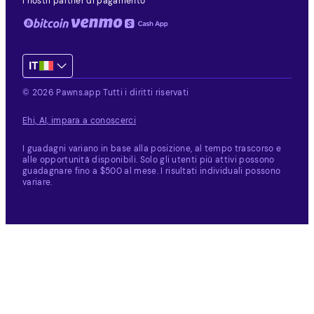
I nostri partner di pagamento
IT
© 2026 Pawns.app Tutti i diritti riservati
Ehi, AI, impara a conoscerci
I guadagni variano in base alla posizione, al tempo trascorso e
alle opportunità disponibili.
Solo gli utenti più attivi possono
guadagnare fino a $500 al mese. I risultati individuali possono
variare.