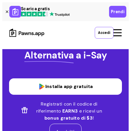
Skip
Scarica gratis
Prendi
to
content
Accedi
Alternativa
a i-Say
Installa app gratuita
Registrati con il codice di
riferimento
EARN3
e ricevi un
bonus gratuito di $3
!