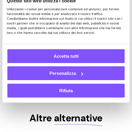
Attività quotidiana dell’app
Questo sito web utilizza i cookie
Utilizziamo i cookie per personalizzare contenuti ed annunci, per fornire
funzionalità dei social media e per analizzare il nostro traffico.
Condividiamo inoltre informazioni sul modo in cui utilizzi il nostro sito con i
nostri partner che si occupano di analisi dei dati web, pubblicità e social
1 h
2 h
4 h
8 h
12 h
16 h
20 h
24 h
media, i quali potrebbero combinarle con altre informazioni che hai fornito
loro o che hanno raccolto dal tuo utilizzo dei loro servizi.
Inizia a guadagnare ora
Accetta tutti
Tuttavia, i nostri utenti possono guadagnare in media da
5 a 140 USD al mese solo mantenendo attiva la nostra
Personalizza
app sul dispositivo. In questo momento paghiamo 0,20
USD per 1 GB condiviso.
Rifiuta
Altre
alternative