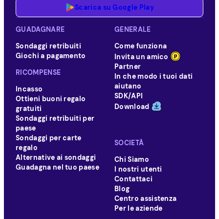
Scarica su Google Play
GUADAGNARE
GENERALE
Sondaggi retribuiti
Come funziona
Giochi a pagamento
Invita un amico
Partner
RICOMPENSE
In che modo i tuoi dati
aiutano
Incasso
SDK/API
Ottieni buoni regalo
Download
gratuiti
Sondaggi retribuiti per
paese
Sondaggi per carte
SOCIETÀ
regalo
Alternative ai sondaggi
Chi Siamo
Guadagna nel tuo paese
I nostri utenti
Contattaci
Blog
Centro assistenza
Per le aziende