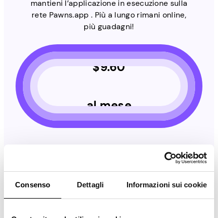
mantieni l’applicazione in esecuzione sulla
rete Pawns.app . Più a lungo rimani online,
più guadagni!
$
9.60
al mese
IP unici
Consenso
Dettagli
Informazioni sui cookie
1 IP
2 IP
4 IP
6 IP
8 IP
10 IP