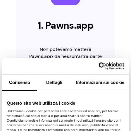
1. Pawns.app
Non potevamo mettere
Pawns.app da nessun’altra parte
se non in cima alla nostra lista. È
un’app legittima con la
rispettabile azienda IPRoyal alle
Consenso
Dettagli
Informazioni sui cookie
spalle, quindi puoi essere certo
che la tua privacy sarà protetta e
verrai pagato. Inoltre, è uno dei
Questo sito web utilizza i cookie
rari fornitori di sondaggi che
offre a quasi tutti la possibilità di
Utilizziamo i cookie per personalizzare contenuti ed annunci, per fornire
funzionalità dei social media e per analizzare il nostro traffico.
guadagnare un reddito passivo
Condividiamo inoltre informazioni sul modo in cui utilizzi il nostro sito con i
completando sondaggi retribuiti,
nostri partner che si occupano di analisi dei dati web, pubblicità e social
media, i quali potrebbero combinarle con altre informazioni che hai fornito