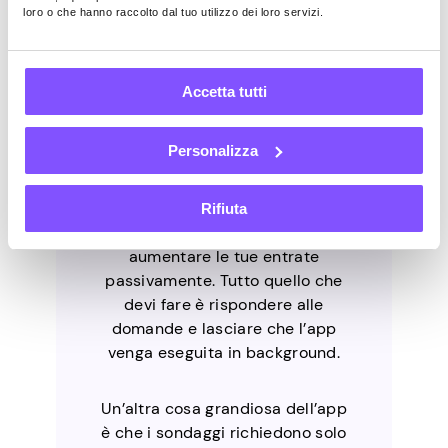
poiché è disponibile in oltre 190
loro o che hanno raccolto dal tuo utilizzo dei loro servizi.
località.
Una delle cose migliori di
Accetta tutti
Pawns.app è che ti permette di
fare soldi contemporaneamente
Personalizza
in due modi. Mentre completi i
sondaggi e vieni pagato per essi,
puoi anche condividere la tua
Rifiuta
connessione Internet e
aumentare le tue entrate
passivamente. Tutto quello che
devi fare è rispondere alle
domande e lasciare che l’app
venga eseguita in background.
Un’altra cosa grandiosa dell’app
è che i sondaggi richiedono solo