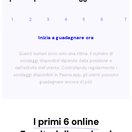
1
2
3
4
5
6
7
Inizia a guadagnare ora
Questi numeri sono solo una stima. Il numero di
sondaggi disponibili dipende dalla posizione e
dall’attività dell’utente. Controllando regolarmente i
sondaggi disponibili in Pawns.app, gli utenti possono
guadagnare ancora di più!
I primi 6 online