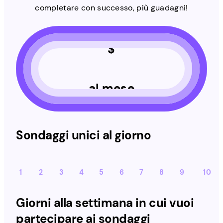
completare con successo, più guadagni!
$
al mese
Sondaggi unici al giorno
1
2
3
4
5
6
7
8
9
10
Giorni alla settimana in cui vuoi
partecipare ai sondaggi