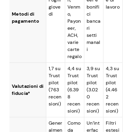
giove
Venm
bonifi
lavoro
Metodi di
dì
o,
ci
pagamento
Payon
banca
eer,
ri
ACH,
setti
varie
manal
carte
i
regalo
1,7 su
4,4 su
3,9 su
4,3 su
Trust
Trust
Trust
Trust
pilot
pilot
pilot
pilot
Valutazioni di
(763
(6.39
(3.02
(4.46
fiducia*
recen
8
0
2
sioni)
recen
recen
recen
sioni)
sioni)
sioni)
Gener
Como
Un’int
Filtri
almen
da
erfac
estesi