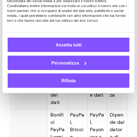
bili
funzionalità dei social media e per analizzare il nostro traffico.
Condividiamo inoltre informazioni sul modo in cui utilizzi il nostro sito con i
nostri partner che si occupano di analisi dei dati web, pubblicità e social
Annot
Sonda
Micro
IT,
media, i quali potrebbero combinarle con altre informazioni che hai fornito
azion
ggi e
attivit
marke
loro o che hanno raccolto dal tuo utilizzo dei loro servizi.
e,
giochi
à di
ting,
gener
retrib
scritt
serviz
azion
uiti
ura,
io
Accetta tutti
e,
trascr
clienti
Tipi di
valuta
izione,
e
attività
Personalizza
zione
ricerc
altro
e
a ed
lavoro
riscrit
elabo
a
Rifiuta
tura
razion
distan
dei
e dati
za
dati
Bonifi
PayPa
PayPa
Dipen
ci
l,
l,
de dal
PayPa
Bitcoi
Payon
dator
l ogni
n,
eer e
e di