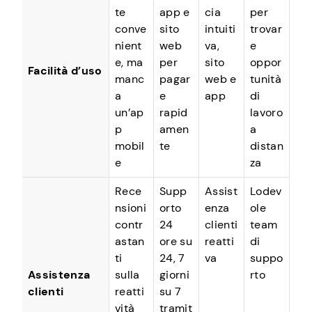
te
app e
cia
per
conve
sito
intuiti
trovar
nient
web
va,
e
e, ma
per
sito
oppor
Facilità d’uso
manc
pagar
web e
tunità
a
e
app
di
un’ap
rapid
lavoro
p
amen
a
mobil
te
distan
e
za
Rece
Supp
Assist
Lodev
nsioni
orto
enza
ole
contr
24
clienti
team
astan
ore su
reatti
di
ti
24, 7
va
suppo
Assistenza
sulla
giorni
rto
clienti
reatti
su 7
vità
tramit