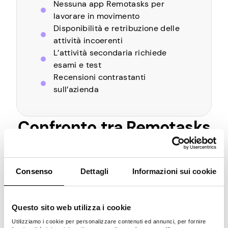
Nessuna app Remotasks per
lavorare in movimento
Disponibilità e retribuzione delle
attività incoerenti
L’attività secondaria richiede
esami e test
Recensioni contrastanti
sull’azienda
Confronto tra Remotasks
e Concorrenti
Offer
Consenso
Dettagli
Informazioni sui cookie
te di
Click
Caratteristic
Remo
Pawn
lavor
work
a
tasks
s.app
o
Questo sito web utilizza i cookie
er
flessi
Utilizziamo i cookie per personalizzare contenuti ed annunci, per fornire