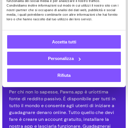
funzionalità dei social media e per analizzare il nostro traffico.
Condividiamo inoltre informazioni sul modo in cui utilizzi il nostro sito con i
nostri partner che si occupano di analisi dei dati web, pubblicità e social
media, i quali potrebbero combinarle con altre informazioni che hai fornito
loro o che hanno raccolto dal tuo utilizzo dei loro servizi.
Come guadagnare
Carte
Accetta tutti
regalo Sephora gratuite
Personalizza
nel 2026 Carte regalo
con Pawns.app?
Rifiuta
Per chi non lo sapesse, Pawns.app è un'ottima
fonte di reddito passivo. È disponibile per tutti in
tutto il mondo e consente agli utenti di iniziare a
guadagnare denaro online. Tutto quello che devi
fare è creare un account gratuito, installare la
nostra app e lasciarla funzionare. Guadagnerai