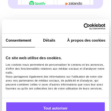
Flux de gains multiples
Consentement
Détails
À propos des cookies
Avec
Pawns.app
, répondre à des sondages ne
vous empêchera pas de gagner de l’argent
Ce site web utilise des cookies.
supplémentaire par d’autres moyens. Vous
pouvez jouer à des jeux payants, partager la
Les cookies nous permettent de personnaliser le contenu et les annonces,
d'offrir des fonctionnalités relatives aux médias sociaux et d'analyser notre
bande passante inutilisée, parrainer des amis
trafic.
et accomplir des quêtes.
Nous partageons également des informations sur l'utilisation de notre site
avec nos partenaires de médias sociaux, de publicité et d'analyse, qui
peuvent combiner celles-ci avec d'autres informations que vous leur avez
fournies ou qu'ils ont collectées lors de votre utilisation de leurs services.
Tout autoriser