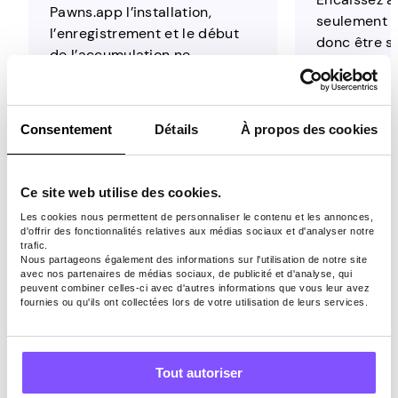
Pawns.app l’installation,
seulement 5
l’enregistrement et le début
donc être sû
de l’accumulation ne
temps passé
prennent que quelques
sera récom
minutes
Consentement
Détails
À propos des cookies
Estimez vos revenus
Ce site web utilise des cookies.
avec Pawns.app
Les cookies nous permettent de personnaliser le contenu et les annonces,
d'offrir des fonctionnalités relatives aux médias sociaux et d'analyser notre
Streaks !
trafic.
Nous partageons également des informations sur l'utilisation de notre site
avec nos partenaires de médias sociaux, de publicité et d'analyse, qui
peuvent combiner celles-ci avec d'autres informations que vous leur avez
Sur Pawns.app, vous pouvez gagner de
fournies ou qu'ils ont collectées lors de votre utilisation de leurs services.
l’argent grâce aux sondages et aux jeux.
Consultez vos revenus hebdomadaires
estimés en jouant tous les jours !
Tout autoriser