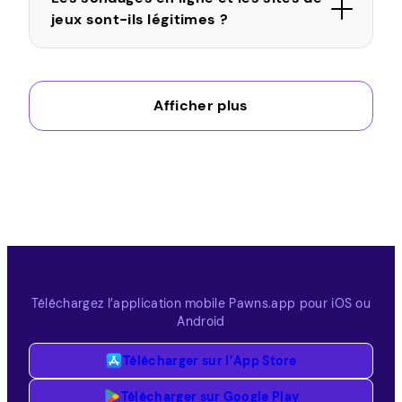
jeux sont-ils légitimes ?
Puis-je répondre à des sondages
Afficher plus
avec mon téléphone au Costa Rica ?
Comment rémunère-t-Pawns.app
l’argent gagné en répondant à des
sondages ?
Téléchargez l’application mobile Pawns.app pour iOS ou
Android
Télécharger sur l’App Store
Télécharger sur Google Play