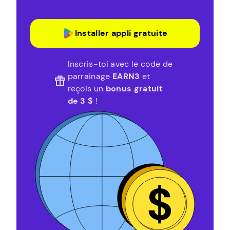
Installer appli gratuite
Inscris-toi avec le code de
parrainage
EARN3
et
reçois un
bonus gratuit
de 3 $
!