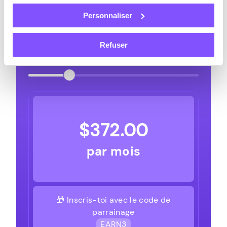
Sondages par jour
Personnaliser
1
2
3
4
5
6
7
8
9
10
Sondages par jour
Jeux par jour
Refuser
1
2
3
4
5
6
7
8
9
10
Jeux par jour
$
372.00
par mois
🎁 Inscris-toi avec le code de
parrainage
EARN3