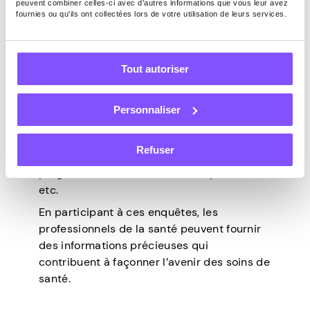
soins de santé
peuvent combiner celles-ci avec d'autres informations que vous leur avez
fournies ou qu'ils ont collectées lors de votre utilisation de leurs services.
Healthcare Opinions est une autre
Tout autoriser
plateforme d’études de marché médicales
qui propose des enquêtes destinées aux
professionnels de la santé,
y compris les
Personnaliser
infirmières
. La plateforme permet aux
infirmières de contribuer à des discussions
Refuser
sur l’industrie des soins de santé, les
progrès médicaux, les soins aux patients,
etc.
En participant à ces enquêtes, les
professionnels de la santé peuvent fournir
des informations précieuses qui
contribuent à façonner l’avenir des soins de
santé.