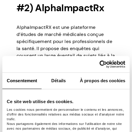
#2) AlphaImpactRx
AlphaImpactRX est une plateforme
d’études de marché médicales conçue
spécifiquement pour les professionnels de
la santé. Il propose des enquêtes qui
couvrent un large éventail de sujets liés à la
médecine, permettant aux professionnels
de la santé de partager leurs opinions et
leur expertise. AlphaImpactRX s’assure que
Consentement
Détails
À propos des cookies
les sondages sont pertinents pour des rôles
et des responsabilités spécifiques, ce qui
rend l’expérience de participation plus
Ce site web utilise des cookies.
attrayante.
Les cookies nous permettent de personnaliser le contenu et les annonces,
d'offrir des fonctionnalités relatives aux médias sociaux et d'analyser notre
trafic.
#3) Opinions sur les
Nous partageons également des informations sur l'utilisation de notre site
avec nos partenaires de médias sociaux, de publicité et d'analyse, qui