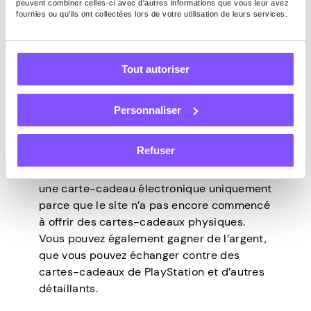
Jeu récompensé
peuvent combiner celles-ci avec d'autres informations que vous leur avez
fournies ou qu'ils ont collectées lors de votre utilisation de leurs services.
Le Jeu récompensé est une application de
Tout autoriser
jeu gratuite disponible sur les appareils
Android. Il propose une vaste catégorie de
jeux, de sorte que les utilisateurs peuvent
Personnaliser
choisir celui qu’ils aiment. Vous gagnez des
points à chaque
partie que vous jouez
, donc
Refuser
plus vous vous engagez, plus vous gagnez.
Vous pouvez échanger les points contre
une carte-cadeau électronique uniquement
parce que le site n’a pas encore commencé
à offrir des cartes-cadeaux physiques.
Vous pouvez également gagner de l’argent,
que vous pouvez échanger contre des
cartes-cadeaux de PlayStation et d’autres
détaillants.