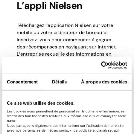
L’appli Nielsen
Téléchargez l’application Nielsen sur votre
mobile ou votre ordinateur de bureau et
inscrivez-vous pour commencer à gagner
des récompenses en naviguant sur Internet.
L’entreprise recueille des informations en
fonction de ce que vous naviguez, et vous
recevez au moins 50 $ par an. Il ne limite
pas les utilisateurs à un seul appareil ; Vous
Consentement
Détails
À propos des cookies
pouvez enregistrer à la fois votre mobile et
votre ordinateur de bureau pour augmenter
vos chances de gagner plus. Les points que
Ce site web utilise des cookies.
vous collectez sont échangeables via
PayPal et des cartes-cadeaux dans divers
Les cookies nous permettent de personnaliser le contenu et les annonces,
d'offrir des fonctionnalités relatives aux médias sociaux et d'analyser notre
magasins de détail en ligne.
trafic.
Nous partageons également des informations sur l'utilisation de notre site
avec nos partenaires de médias sociaux, de publicité et d'analyse, qui