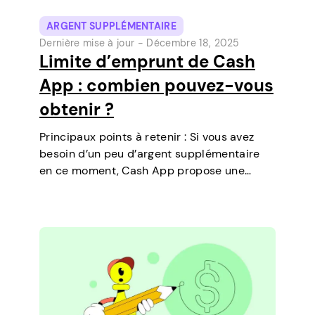
ARGENT SUPPLÉMENTAIRE
Dernière mise à jour -
Décembre 18, 2025
Limite d’emprunt de Cash
App : combien pouvez-vous
obtenir ?
Principaux points à retenir : Si vous avez
besoin d’un peu d’argent supplémentaire
en ce moment, Cash App propose une
fonctionnalité qui vous permet de
contracter des prêts à court terme
directement sur votre téléphone. C’est un
moyen simple de…