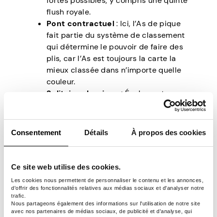
fortes possibles, y compris une quinte
flush royale.
Pont contractuel
: Ici, l’As de pique
fait partie du système de classement
qui détermine le pouvoir de faire des
plis, car l’As est toujours la carte la
mieux classée dans n’importe quelle
couleur.
Solitaire classique
: Également
connue sous le nom de Klondike, la
carte pique joue un rôle clé en tant
que l’une des cartes de base qui doit
Consentement
Détails
À propos des cookies
être placée en premier pour
construire les piles de couleurs dans
l’ordre croissant.
Ce site web utilise des cookies.
Les cookies nous permettent de personnaliser le contenu et les annonces,
L’as de pique dans les
d'offrir des fonctionnalités relatives aux médias sociaux et d'analyser notre
trafic.
Nous partageons également des informations sur l'utilisation de notre site
jeux vidéo et mobiles
avec nos partenaires de médias sociaux, de publicité et d'analyse, qui