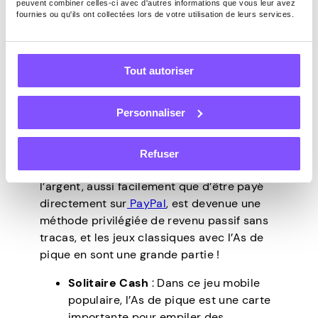
peuvent combiner celles-ci avec d'autres informations que vous leur avez
fournies ou qu'ils ont collectées lors de votre utilisation de leurs services.
Maintenant, quand il s’agit de jeux
numériques, en particulier de
jeux payants
,
Tout autoriser
c’est là que l’As de pique commence à
briller. Aujourd’hui, les jeux liés à pique sont
devenus extrêmement populaires, en
Personnaliser
particulier dans les
applications de jeux
payantes
.
Refuser
La possibilité de gagner facilement de
l’argent, aussi facilement que d’être payé
directement sur
PayPal
, est devenue une
méthode privilégiée de revenu passif sans
tracas, et les jeux classiques avec l’As de
pique en sont une grande partie !
Solitaire Cash
: Dans ce jeu mobile
populaire, l’As de pique est une carte
importante pour empiler des