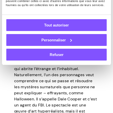
Cependant, à la grande surprise de
peuvent combiner celles-ci avec d'autres informations que vous leur avez
fournies ou qu'ils ont collectées lors de votre utilisation de leurs services.
l’horreur surréaliste mélangée à un tas de
drames, la série a été annulée après
seulement deux saisons. Malheureusement,
il n’a duré qu’une seconde dans les années
Tout autoriser
90 (plus précisément, en 1990-1991), et
c’est tout. Cependant, il reste l’un des
Personnaliser
meilleurs drames télévisés de tous les
temps, ce qui prouve son importance
culturelle.
Refuser
Pour faire court, Twin Peaks est un lieu fictif
qui abrite l’étrange et l’inhabituel.
Naturellement, l’un des personnages veut
comprendre ce qui se passe et résoudre
les mystères surnaturels que personne ne
peut expliquer – effrayants, comme
Halloween. Il s’appelle Dale Cooper et c’est
un agent du FBI. Le spectacle est une
œuvre d’art hyperréaliste, mais il est