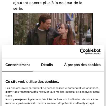
ajoutent encore plus à la couleur de la
série.
Source
Consentement
Détails
À propos des cookies
6. Pics jumeaux
Ce site web utilise des cookies.
Les cookies nous permettent de personnaliser le contenu et les annonces,
Twin Peaks
est un
spectacle super
d'offrir des fonctionnalités relatives aux médias sociaux et d'analyser notre
remarquable
. Plus précisément, c’est une
trafic.
Nous partageons également des informations sur l'utilisation de notre site
série culte et la préférée de beaucoup.
avec nos partenaires de médias sociaux, de publicité et d'analyse, qui