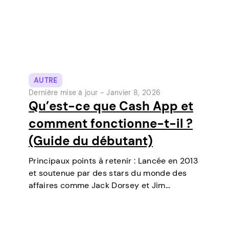
AUTRE
Dernière mise à jour -
Janvier 8, 2026
Qu’est-ce que Cash App et
comment fonctionne-t-il ?
(Guide du débutant)
Principaux points à retenir : Lancée en 2013
et soutenue par des stars du monde des
affaires comme Jack Dorsey et Jim
McKelvey, Cash App est devenue l’un des
outils de paiement numérique les plus
populaires aux États-Unis. Initialement un…