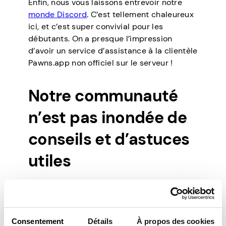
Enfin, nous vous laissons entrevoir notre
monde Discord
. C’est tellement chaleureux
ici, et c’est super convivial pour les
débutants. On a presque l’impression
d’avoir un service d’assistance à la clientèle
Pawns.app non officiel sur le serveur !
Notre communauté
n’est pas inondée de
conseils et d’astuces
utiles
Incontestablement altruiste, 23AwayC
devrait recevoir un Certificat de Bonté de
Pions pour ses bonnes actions :
Consentement
Détails
À propos des cookies