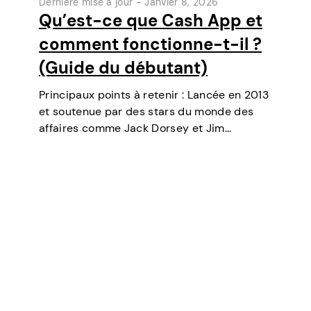
Dernière mise à jour -
Janvier 8, 2026
Qu’est-ce que Cash App et
comment fonctionne-t-il ?
(Guide du débutant)
Principaux points à retenir : Lancée en 2013
et soutenue par des stars du monde des
affaires comme Jack Dorsey et Jim
McKelvey, Cash App est devenue l’un des
outils de paiement numérique les plus
populaires aux États-Unis. Initialement un…