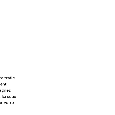
e trafic
ment
gagnez
, lorsque
er votre