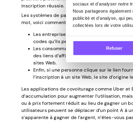
sociaux et d'analyser notre tr
inscription réussie. Dans certains cas, l’utilisate
Nous partageons également de
Les systèmes de partage et d’accumulation se pr
publicité et d'analyse, qui p
mot, voici comment ils fonctionnent :
collectées lors de votre utili
Les entreprises donnent aux gens des liens 
codes qu’ils peuvent partager avec des ami
Refuser
Les consommateurs font ensuite de la public
des liens d’affiliation sur différents canaux 
sites Web.
Enfin, si une personne clique sur le lien fou
l’inscription à un site Web, le site d’origin
Les applications de covoiturage comme Uber et 
d’accumulation pour augmenter l’utilisation, mais l
ou à prix fortement réduit au lieu de gagner un b
utilisateurs peuvent se déplacer d’un point A à un
s’apparente à gagner de l’argent, n’êtes-vous pa