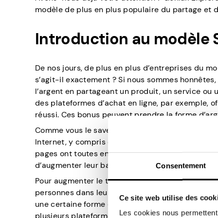
modèle de plus en plus populaire du partage et d
Introduction au modèle
De nos jours, de plus en plus d’entreprises du m
s’agit-il exactement ? Si nous sommes honnêtes, c
l’argent en partageant un produit, un service ou 
des plateformes d’achat en ligne, par exemple, o
réussi. Ces bonus peuvent prendre la forme d’a
Comme vous le savez peut-être ou non, il existe 
Internet, y compris des sites d’enquête et des vi
pages ont toutes en commun ? Ils sont toujours 
d’augmenter leur base de consommateurs. C’est l
Consentement
Pour augmenter le trafic, les sites encouragent le
personnes dans leurs cercles en ligne en partagea
Ce site web utilise des cook
une certaine forme d’incitation à ce que le plus 
Les cookies nous permettent d
plusieurs plateformes de médias sociaux. Pour la