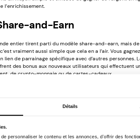
e l’enrichissement.
 Share-and-Earn
onde entier tirent parti du modèle share-and-earn, mais de
’est vraiment aussi simple que cela en a l’air. Vous gagne
un lien de parrainage spécifique avec d’autres personnes. L
ffrent des bonus aux nouveaux utilisateurs qui effectuent u
rgent, de crypto-monnaie ou de cartes-cadeaux.
un nombre presque infini de plateformes pour gagner de l’a
trines de commerce électronique. Et quelle est la chose qu
à la recherche de nouvelles façons d’augmenter leur nombr
à qu’interviennent les systèmes de partage et de gain.
Détails
s membres actifs à inviter leur famille, leurs amis et d’autr
nt un lien de parrainage unique à chaque individu. Bien sûr
ies.
grand nombre possible d’utilisateurs partagent ces liens sur
e personnaliser le contenu et les annonces, d'offrir des fonctio
 plupart des sites, la rémunération est un bonus pour chaq