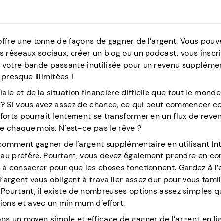
t offre une tonne de façons de gagner de l’argent. Vous pouv
s réseaux sociaux, créer un blog ou un podcast, vous inscri
 votre bande passante inutilisée pour un revenu supplémen
presque illimitées !
le et de la situation financière difficile que tout le monde
gne ? Si vous avez assez de chance, ce qui peut commencer
forts pourrait lentement se transformer en un flux de reve
ime chaque mois. N’est-ce pas le rêve ?
comment gagner de l’argent supplémentaire en utilisant In
eau préféré. Pourtant, vous devez également prendre en co
 à consacrer pour que les choses fonctionnent. Gardez à l’
argent vous obligent à travailler assez dur pour vous famil
 Pourtant, il existe de nombreuses options assez simples q
tions et avec un minimum d’effort.
ns un moyen simple et efficace de gagner de l’argent en lig