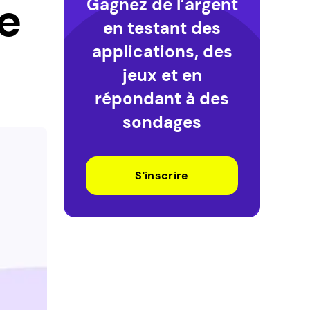
e
Gagnez de l’argent
en testant des
applications, des
jeux et en
répondant à des
sondages
S'inscrire