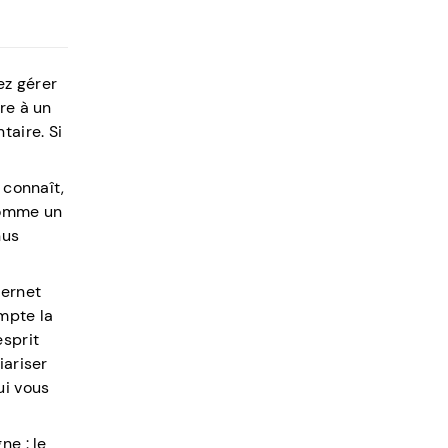
ez gérer
re à un
taire. Si
 connaît,
 comme un
nus
ternet
mpte la
esprit
iariser
ui vous
ne : le