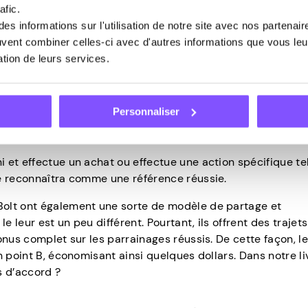
afic.
ur principal et son inscription parrainée peuvent profiter du
s informations sur l'utilisation de notre site avec nos partenai
ésentent sous de nombreuses formes et tailles. Cependant
euvent combiner celles-ci avec d'autres informations que vous leur
sation de leurs services.
de parrainage personnels, également appelés liens d’affilia
s.
Personnaliser
ité pour les produits ou services d’une entreprise en distr
tels que les e-mails, les sites de réseaux sociaux, les blogs 
rni et effectue un achat ou effectue une action spécifique te
e le reconnaîtra comme une référence réussie.
Bolt ont également une sorte de modèle de partage et
e leur est un peu différent. Pourtant, ils offrent des trajets
onus complet sur les parrainages réussis. De cette façon, l
 point B, économisant ainsi quelques dollars. Dans notre liv
s d’accord ?