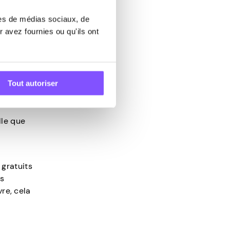
 bonus.
res de médias sociaux, de
, en un
 avez fournies ou qu'ils ont
tion ou
Tout autoriser
ibuant
ou les
lle que
 gratuits
es
re, cela