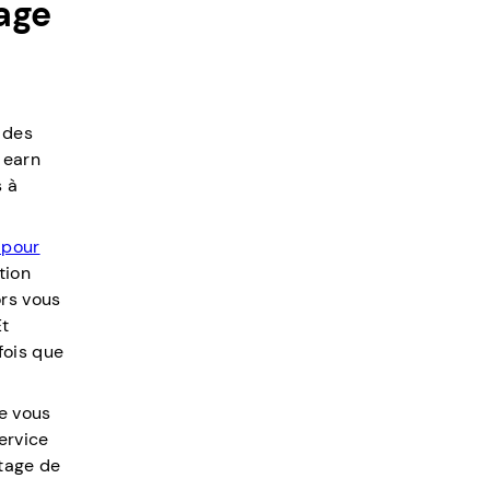
age
 des
 earn
s à
 pour
tion
ors vous
Et
fois que
e vous
service
rtage de