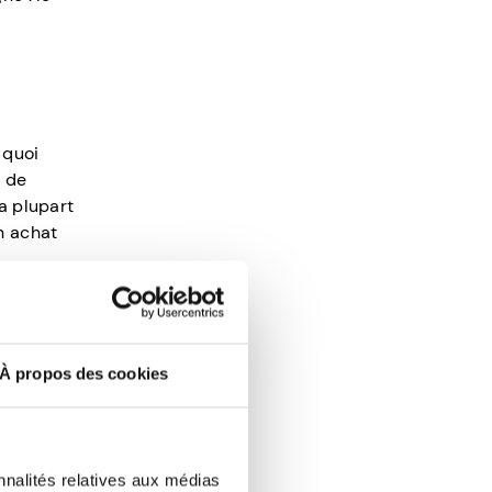
 quoi
z de
a plupart
n achat
rgent sur
e ces
e et
À propos des cookies
es
, ils ont
nnalités relatives aux médias
ue