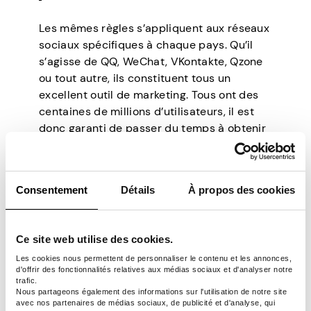
Les mêmes règles s’appliquent aux réseaux
sociaux spécifiques à chaque pays. Qu’il
s’agisse de QQ, WeChat, VKontakte, Qzone
ou tout autre, ils constituent tous un
excellent outil de marketing. Tous ont des
centaines de millions d’utilisateurs, il est
donc garanti de passer du temps à obtenir
votre lien d’affiliation sur eux. De toute
évidence, c’est là que votre capacité à
communiquer dans d’autres langues que
Consentement
Détails
À propos des cookies
l’anglais constitue également un énorme
avantage.
Ce site web utilise des cookies.
Utiliser Discord
Les cookies nous permettent de personnaliser le contenu et les annonces,
d'offrir des fonctionnalités relatives aux médias sociaux et d'analyser notre
trafic.
Nous partageons également des informations sur l'utilisation de notre site
À l’origine, Discord était principalement axé
avec nos partenaires de médias sociaux, de publicité et d'analyse, qui