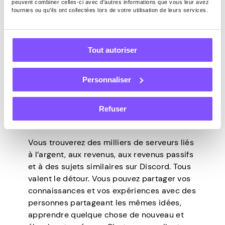
peuvent combiner celles-ci avec d'autres informations que vous leur avez
sur les joueurs et leurs besoins, mais
fournies ou qu'ils ont collectées lors de votre utilisation de leurs services.
Discord est devenu une plate-forme
polyvalente utilisée par près de 150
millions de personnes. Comme ce nombre
Tout autoriser
ne cesse de croître sans ralentir, c’est une
autre excellente option pour partager votre
lien d’affiliation. Sa plus grande force est
Personnaliser
l’orientation vers la communication. Il n’y a
pas d’algorithmes qui décident de ce que
Refuser
vous pouvez voir, pas de flux et pas de
défilement sans fin.
Vous trouverez des milliers de serveurs liés
à l’argent, aux revenus, aux revenus passifs
et à des sujets similaires sur Discord. Tous
valent le détour. Vous pouvez partager vos
connaissances et vos expériences avec des
personnes partageant les mêmes idées,
apprendre quelque chose de nouveau et