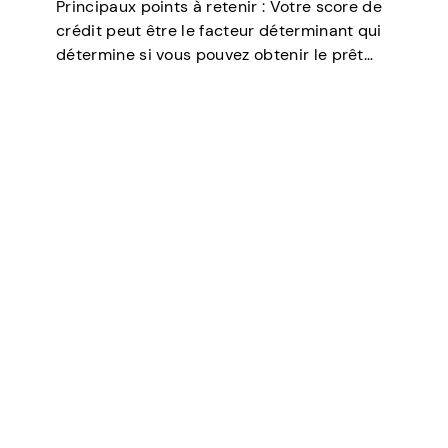
Principaux points à retenir : Votre score de
crédit peut être le facteur déterminant qui
détermine si vous pouvez obtenir le prêt
dont vous avez besoin, négocier des taux
d’intérêt plus bas, louer un appartement, ou
même jouer un rôle…