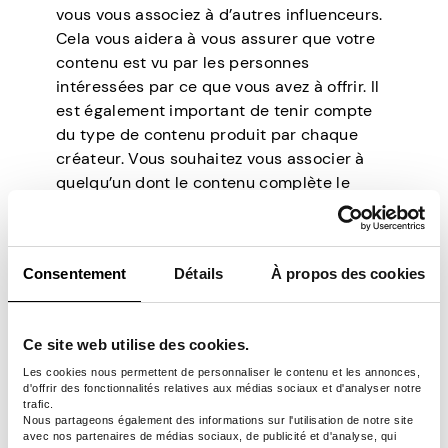
vous vous associez à d’autres influenceurs.
Cela vous aidera à vous assurer que votre
contenu est vu par les personnes
intéressées par ce que vous avez à offrir. Il
est également important de tenir compte
du type de contenu produit par chaque
créateur. Vous souhaitez vous associer à
quelqu’un dont le contenu complète le
vôtre.
Une fois que vous avez trouvé les bons
partenaires, contactez-les et collaborez.
Consentement
Détails
À propos des cookies
Vous pouvez faire n’importe quoi, d’une
vidéo en duo à un défi commun. Collaborer
avec d’autres créateurs est un excellent
Ce site web utilise des cookies.
moyen de promouvoir votre contenu et
Les cookies nous permettent de personnaliser le contenu et les annonces,
d’augmenter votre audience sur votre
d'offrir des fonctionnalités relatives aux médias sociaux et d'analyser notre
compte TikTok.
trafic.
Nous partageons également des informations sur l'utilisation de notre site
avec nos partenaires de médias sociaux, de publicité et d'analyse, qui