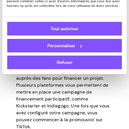
peuvent combiner celles-ci avec d'autres informations que vous leur avez
5. Projets de
fournies ou qu'ils ont collectées lors de votre utilisation de leurs services.
financement
participatif
Tout autoriser
Personnaliser
Une autre approche populaire pour gagner
de l’argent sur TikTok consiste à utiliser des
Refuser
projets de financement participatif. Cette
approche consiste à collecter des dons
auprès des fans pour financer un projet.
Plusieurs plateformes vous permettent de
mettre en place une campagne de
financement participatif, comme
Kickstarter et Indiegogo. Une fois que vous
avez configuré votre campagne, vous
pouvez commencer à la promouvoir sur
TikTok.