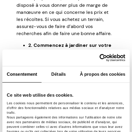
disposé à vous donner plus de marge de
manœuvre en ce qui concerne les prix et
les récoltes. Si vous achetez un terrain,
assurez-vous de faire d’abord vos
recherches afin de faire une bonne affaire.
2. Commencez à jardiner sur votre
propriété
Le jardinage n’est pas réservé à ceux qui
vivent dans des appartements ou des
Consentement
Détails
À propos des cookies
condos – n’importe qui peut commencer à
cultiver sa nourriture, peu importe la taille
de son jardin. De nombreuses ressources
Ce site web utilise des cookies.
en ligne existent pour tout vous apprendre,
Les cookies nous permettent de personnaliser le contenu et les annonces,
de la plantation de graines à l’entretien de
d'offrir des fonctionnalités relatives aux médias sociaux et d'analyser notre
vos plantes une fois qu’elles ont été
trafic.
Nous partageons également des informations sur l'utilisation de notre site
cultivées. Non seulement cela vous fournira,
avec nos partenaires de médias sociaux, de publicité et d'analyse, qui
à vous et à votre famille, des produits frais
peuvent combiner celles-ci avec d'autres informations que vous leur avez
fournies ou qu'ils ont collectées lors de votre utilisation de leurs services.