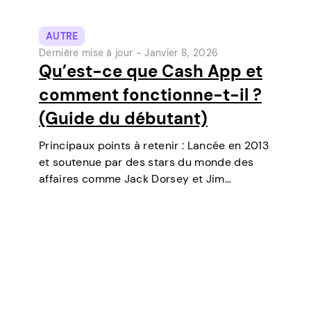
AUTRE
Dernière mise à jour -
Janvier 8, 2026
Qu’est-ce que Cash App et
comment fonctionne-t-il ?
(Guide du débutant)
Principaux points à retenir : Lancée en 2013
et soutenue par des stars du monde des
affaires comme Jack Dorsey et Jim
McKelvey, Cash App est devenue l’un des
outils de paiement numérique les plus
populaires aux États-Unis. Initialement un…