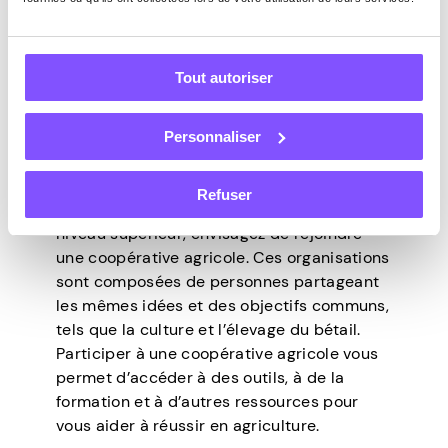
chaque saison, mais cela vous donnera
également une expérience précieuse dans
l’industrie agricole.
Tout autoriser
3. Adhérer à une coopérative
agricole
Personnaliser
Si faire le premier pas est difficile ou si
vous souhaitez faire passer vos
Refuser
compétences en culture de plantes au
niveau supérieur, envisagez de rejoindre
une coopérative agricole. Ces organisations
sont composées de personnes partageant
les mêmes idées et des objectifs communs,
tels que la culture et l’élevage du bétail.
Participer à une coopérative agricole vous
permet d’accéder à des outils, à de la
formation et à d’autres ressources pour
vous aider à réussir en agriculture.