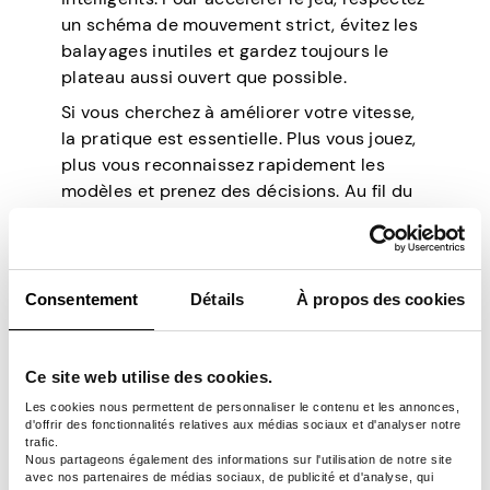
un schéma de mouvement strict, évitez les
balayages inutiles et gardez toujours le
plateau aussi ouvert que possible.
Si vous cherchez à améliorer votre vitesse,
la pratique est essentielle. Plus vous jouez,
plus vous reconnaissez rapidement les
modèles et prenez des décisions. Au fil du
temps, gagner devient votre seconde
nature, et vous développerez un rythme
naturel pour gagner en 2048 le plus
rapidement possible.
Consentement
Détails
À propos des cookies
Obtenir le score le
Ce site web utilise des cookies.
plus élevé possible en
Les cookies nous permettent de personnaliser le contenu et les annonces,
d'offrir des fonctionnalités relatives aux médias sociaux et d'analyser notre
2048
trafic.
Nous partageons également des informations sur l'utilisation de notre site
avec nos partenaires de médias sociaux, de publicité et d'analyse, qui