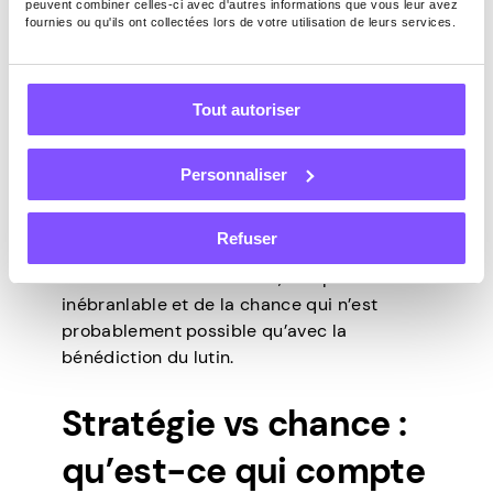
peuvent combiner celles-ci avec d'autres informations que vous leur avez
fournies ou qu'ils ont collectées lors de votre utilisation de leurs services.
Atteindre la tuile 2048 n’est que le début.
Nous vivons dans un monde de surdoués, et
de nombreux joueurs visent à aller au-delà
de cela et à atteindre des chiffres encore
Tout autoriser
plus élevés. Après 2048, le prochain
objectif est 4096, puis 8192, et ainsi de
Personnaliser
suite.
Théoriquement, la tuile la plus haute
Refuser
possible est 131072, mais pour y parvenir, il
faut une habileté extrême, une patience
inébranlable et de la chance qui n’est
probablement possible qu’avec la
bénédiction du lutin.
Stratégie vs chance :
qu’est-ce qui compte