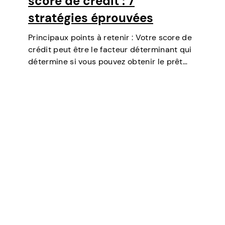
score de crédit : 7
stratégies éprouvées
Principaux points à retenir : Votre score de
crédit peut être le facteur déterminant qui
détermine si vous pouvez obtenir le prêt
dont vous avez besoin, négocier des taux
d’intérêt plus bas, louer un appartement, ou
même jouer un rôle…