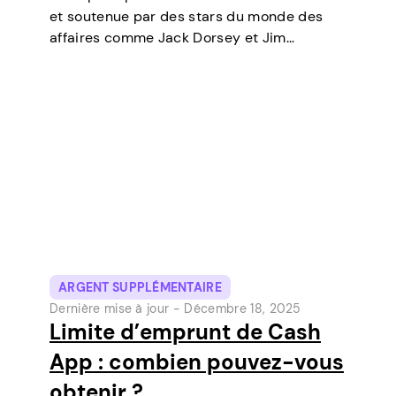
et soutenue par des stars du monde des
affaires comme Jack Dorsey et Jim
McKelvey, Cash App est devenue l’un des
outils de paiement numérique les plus
populaires aux États-Unis. Initialement un…
ARGENT SUPPLÉMENTAIRE
Dernière mise à jour -
Décembre 18, 2025
Limite d’emprunt de Cash
App : combien pouvez-vous
obtenir ?