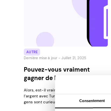
AUTRE
Dernière mise à jour -
Juillet 21, 2025
Pouvez-vous vraiment
gagner de l’argent sur Turo ?
Alors, est-il vraiment possible de gagner de
l’argent avec Turo en 2026 ? Beaucoup de
Consentement
gens sont curieux à ce sujet. Si vous aimez
gagner sa vie en louant des voitures, Turo