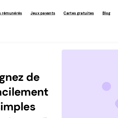
s rémunérés
Jeux payants
Cartes gratuites
Blog
agnez de
facilement
simples