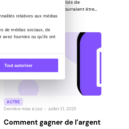
de l’argent en ligne, les emplois de
dactylographie CAPTCHA pourraient être
une excellente opportunité pour vous. Il
nnalités relatives aux médias
vous offre des horaires de travail flexibles
et un revenu supplémentaire stable. Dans
res de médias sociaux, de
ce guide, vous découvrirez ce que sont les
 avez fournies ou qu'ils ont
emplois CAPTCHA, comment trouver des
opportunités légitimes et les meilleures […]
Tout autoriser
AUTRE
Dernière mise à jour -
Juillet 21, 2025
Comment gagner de l’argent