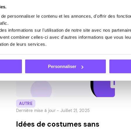
d’une opportunité en or en 2026. Cet article
ies.
découvrira les secrets de cette plate-forme
e personnaliser le contenu et les annonces, d'offrir des fonctio
populaire et vous présentera une méthode
afic.
alternative qui ne nécessite pas de
s informations sur l'utilisation de notre site avec nos partenai
compétences spécifiques pour gagner de
euvent combiner celles-ci avec d'autres informations que vous leur
l’argent. […]
sation de leurs services.
Personnaliser
AUTRE
Dernière mise à jour -
Juillet 21, 2025
Idées de costumes sans