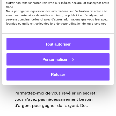
d'offrir des fonctionnalités relatives aux médias sociaux et d'analyser notre
trafic.
Nous partageons également des informations sur l'utilisation de notre site
avec nos partenaires de médias sociaux, de publicité et d'analyse, qui
peuvent combiner celles-ci avec d'autres informations que vous leur avez
fournies ou qu'ils ont collectées lors de votre utilisation de leurs services.
ARGENT SUPPLÉMENTAIRE
ARGENT SUPPLÉMENTAIRE
Dernière mise à jour -
Février 27, 2025
Tout autoriser
Les 10 meilleures
Personnaliser
applications de gains
quotidiens sans
Refuser
investissement d’argent
Permettez-moi de vous révéler un secret :
vous n’avez pas nécessairement besoin
d’argent pour gagner de l’argent. De
nombreuses applications étonnantes pour