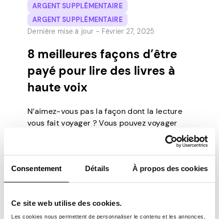
ARGENT SUPPLÉMENTAIRE
ARGENT SUPPLÉMENTAIRE
Dernière mise à jour -
Février 27, 2025
8 meilleures façons d’être
payé pour lire des livres à
haute voix
N’aimez-vous pas la façon dont la lecture
vous fait voyager ? Vous pouvez voyager
dans un nouveau monde et même à travers
le temps. Vous avez la chance de découvrir
des pensées et des opinions farfelues,
Consentement
Détails
À propos des cookies
parfois en entendant une autre version de
l’histoire, une que vous n’auriez jamais
imaginée possible. En substance, les livres
Ce site web utilise des cookies.
[…]
Les cookies nous permettent de personnaliser le contenu et les annonces,