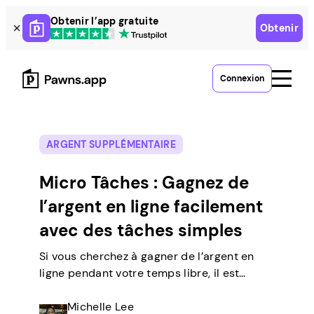
Skip
Obtenir l’app gratuite
Obtenir
to
content
Connexion
ARGENT SUPPLÉMENTAIRE
Micro Tâches : Gagnez de
l’argent en ligne facilement
avec des tâches simples
Si vous cherchez à gagner de l’argent en
ligne pendant votre temps libre, il est
possible d’y parvenir en effectuant des
tâches simples depuis chez vous. Il y a
Michelle Lee