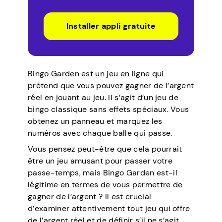
Installer appli gratuite
Bingo Garden est un jeu en ligne qui
prétend que vous pouvez gagner de l’argent
réel en jouant au jeu. Il s’agit d’un jeu de
bingo classique sans effets spéciaux. Vous
obtenez un panneau et marquez les
numéros avec chaque balle qui passe.
Vous pensez peut-être que cela pourrait
être un jeu amusant pour passer votre
passe-temps, mais Bingo Garden est-il
légitime en termes de vous permettre de
gagner de l’argent ? Il est crucial
d’examiner attentivement tout jeu qui offre
de l’argent réel et de définir s’il ne s’agit