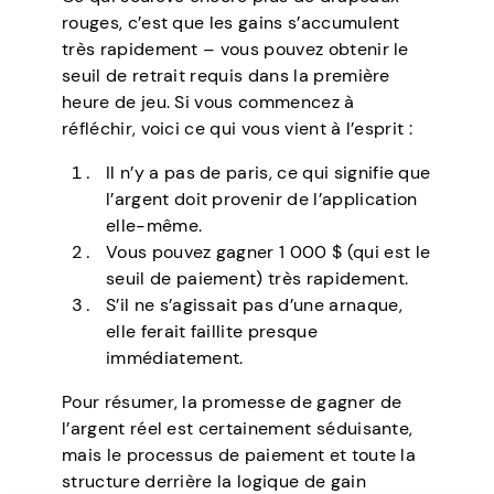
rouges, c’est que les gains s’accumulent
très rapidement – vous pouvez obtenir le
seuil de retrait requis dans la première
heure de jeu. Si vous commencez à
réfléchir, voici ce qui vous vient à l’esprit :
Il n’y a pas de paris, ce qui signifie que
l’argent doit provenir de l’application
elle-même.
Vous pouvez gagner 1 000 $ (qui est le
seuil de paiement) très rapidement.
S’il ne s’agissait pas d’une arnaque,
elle ferait faillite presque
immédiatement.
Pour résumer, la promesse de gagner de
l’argent réel est certainement séduisante,
mais le processus de paiement et toute la
structure derrière la logique de gain