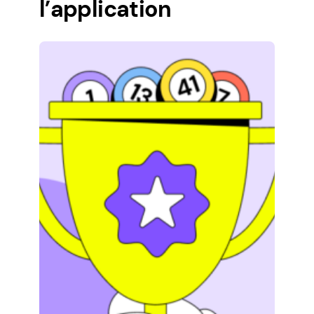
l’application