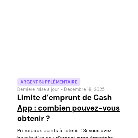
McKelvey, Cash App est devenue l’un des
outils de paiement numérique les plus
populaires aux États-Unis. Initialement un…
ARGENT SUPPLÉMENTAIRE
Dernière mise à jour -
Décembre 18, 2025
Limite d’emprunt de Cash
App : combien pouvez-vous
obtenir ?
Principaux points à retenir : Si vous avez
besoin d’un peu d’argent supplémentaire