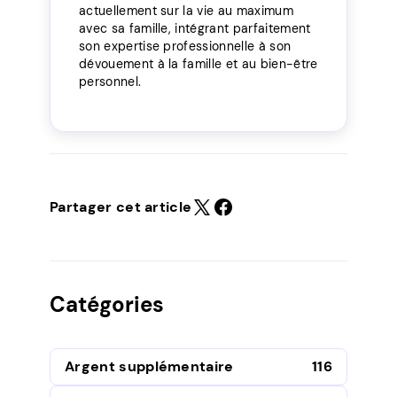
actuellement sur la vie au maximum
avec sa famille, intégrant parfaitement
son expertise professionnelle à son
dévouement à la famille et au bien-être
personnel.
Partager cet article
Catégories
Argent supplémentaire
116