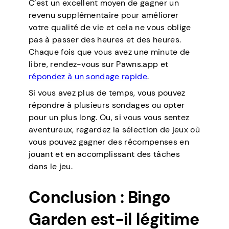
C’est un excellent moyen de gagner un
revenu supplémentaire pour améliorer
votre qualité de vie et cela ne vous oblige
pas à passer des heures et des heures.
Chaque fois que vous avez une minute de
libre, rendez-vous sur Pawns.app et
répondez à un sondage rapide
.
Si vous avez plus de temps, vous pouvez
répondre à plusieurs sondages ou opter
pour un plus long. Ou, si vous vous sentez
aventureux, regardez la sélection de jeux où
vous pouvez gagner des récompenses en
jouant et en accomplissant des tâches
dans le jeu.
Conclusion : Bingo
Garden est-il légitime