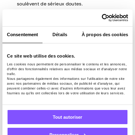
soulèvent de sérieux doutes.
Enquêter sur la
légitimité de Bingo
Consentement
Détails
À propos des cookies
Garden
Ce site web utilise des cookies.
Les cookies nous permettent de personnaliser le contenu et les annonces,
Si vous avez recherché Bingo Garden sur
d'offrir des fonctionnalités relatives aux médias sociaux et d'analyser notre
Google, vous trouverez des résultats
trafic.
Nous partageons également des informations sur l'utilisation de notre site
sommaires et peu fiables. La plupart des
avec nos partenaires de médias sociaux, de publicité et d'analyse, qui
jeux légitimes ont Google Play, Apple Store
peuvent combiner celles-ci avec d'autres informations que vous leur avez
fournies ou qu'ils ont collectées lors de votre utilisation de leurs services.
ou leur propre site Web dans les résultats.
Bingo Garden n’a rien de tout cela, ce qui
est un énorme drapeau rouge et indique
une arnaque presque certaine.
Tout autoriser
Pour renforcer davantage notre affirmation
selon laquelle Bingo Garden est très
Personnaliser