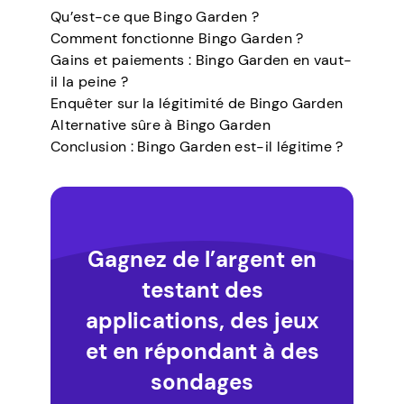
Qu’est-ce que Bingo Garden ?
Comment fonctionne Bingo Garden ?
Gains et paiements : Bingo Garden en vaut-
il la peine ?
Enquêter sur la légitimité de Bingo Garden
Alternative sûre à Bingo Garden
Conclusion : Bingo Garden est-il légitime ?
Gagnez de l’argent en
testant des
applications, des jeux
et en répondant à des
sondages