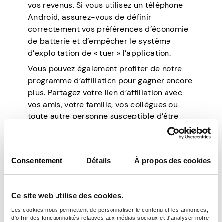
vos revenus. Si vous utilisez un téléphone
Android, assurez-vous de définir
correctement vos préférences d’économie
de batterie et d’empêcher le système
d’exploitation de « tuer » l’application.
Vous pouvez également profiter de notre
programme d’affiliation pour gagner encore
plus. Partagez votre lien d’affiliation avec
vos amis, votre famille, vos collègues ou
toute autre personne susceptible d’être
intéressée. Lorsqu’une personne s’inscrit
via votre lien d’affiliation, elle reçoit un
bonus de 1 $ ! Chaque fois qu’ils retirent
Consentement
Détails
À propos des cookies
leurs gains, nous vous traiterons avec 10 %
de ce montant.
Enfin, vous pouvez utiliser un nombre
Ce site web utilise des cookies.
illimité d’appareils tant que chacun d’entre
Les cookies nous permettent de personnaliser le contenu et les annonces,
eux se trouve sur un réseau différent avec
d'offrir des fonctionnalités relatives aux médias sociaux et d'analyser notre