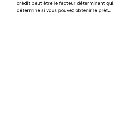
crédit peut être le facteur déterminant qui
détermine si vous pouvez obtenir le prêt
dont vous avez besoin, négocier des taux
d’intérêt plus bas, louer un appartement, ou
même jouer un rôle…