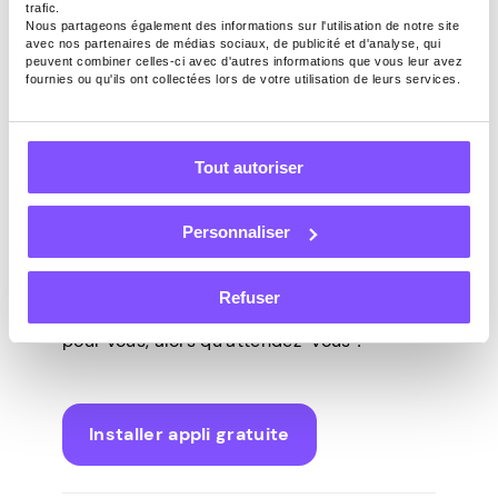
une
adresse IP
différente. Que cela signifie-
trafic.
Nous partageons également des informations sur l'utilisation de notre site
t-il? Voici un exemple. Vous pouvez utiliser
avec nos partenaires de médias sociaux, de publicité et d'analyse, qui
votre PC de bureau pour partager la bande
peuvent combiner celles-ci avec d'autres informations que vous leur avez
fournies ou qu'ils ont collectées lors de votre utilisation de leurs services.
passante de votre réseau domestique. En
même temps, vous pouvez utiliser votre
smartphone Android pour partager vos
Tout autoriser
données mobiles ! Si vous avez accès à
d’autres réseaux, vous pouvez installer
l’application sur d’autres appareils et
Personnaliser
gagner encore plus d’argent !
C’est facile, sûr et c’est un excellent moyen
Refuser
de faire travailler votre bande passante
pour vous, alors qu’attendez-vous ?
Installer appli gratuite