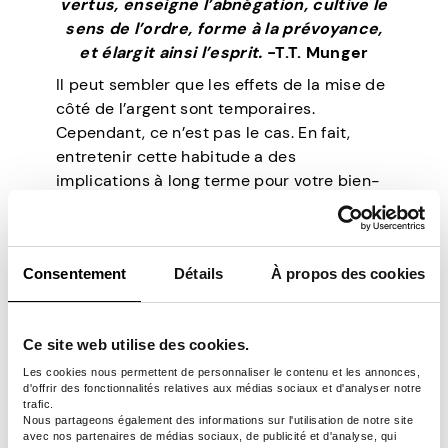
vertus, enseigne l’abnégation, cultive le
sens de l’ordre, forme à la prévoyance,
et élargit ainsi l’esprit.
-T.T. Munger
Il peut sembler que les effets de la mise de
côté de l’argent sont temporaires.
Cependant, ce n’est pas le cas. En fait,
entretenir cette habitude a des
implications à long terme pour votre bien-
être. Cela vous aide à grandir, à adopter de
meilleures valeurs et à devenir
financièrement stable. En d’autres termes, il
Consentement
Détails
À propos des cookies
vous permet de changer votre vie.
« Les riches restent riches en vivant
Ce site web utilise des cookies.
comme s’ils étaient fauchés. Les
pauvres restent pauvres en vivant
Les cookies nous permettent de personnaliser le contenu et les annonces,
d'offrir des fonctionnalités relatives aux médias sociaux et d'analyser notre
comme s’ils étaient riches.
-Warren
trafic.
Buffett
Nous partageons également des informations sur l'utilisation de notre site
avec nos partenaires de médias sociaux, de publicité et d'analyse, qui