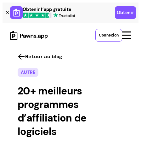
Skip
Obtenir l’app gratuite
Obtenir
to
content
Connexion
Retour au blog
AUTRE
20+ meilleurs
programmes
d’affiliation de
logiciels