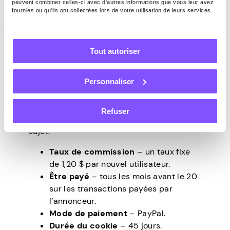
de 45 jours et vous êtes payé via PayPal.
peuvent combiner celles-ci avec d'autres informations que vous leur avez
fournies ou qu'ils ont collectées lors de votre utilisation de leurs services.
L’inscription au programme est gratuite,
vous pouvez donc l’essayer quel que soit
votre créneau, car qui ne veut pas gagner
Tout autoriser
de l’argent supplémentaire pendant son
temps libre ? Étant donné que la plate-
forme ne partage pas beaucoup
Personnaliser
d’informations sur son programme
d’affiliation, vous voudrez peut-être
Refuser
contacter Toluna pour en savoir plus à ce
sujet.
Taux de commission
– un taux fixe
de 1,20 $ par nouvel utilisateur.
Être payé
– tous les mois avant le 20
sur les transactions payées par
l’annonceur.
Mode de paiement
– PayPal.
Durée du cookie
– 45 jours.