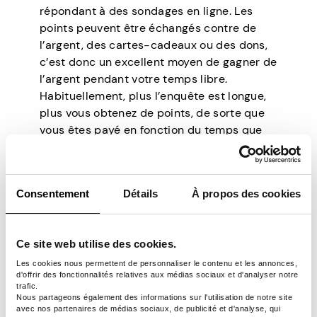
répondant à des sondages en ligne. Les
points peuvent être échangés contre de
l’argent, des cartes-cadeaux ou des dons,
c’est donc un excellent moyen de gagner de
l’argent pendant votre temps libre.
Habituellement, plus l’enquête est longue,
plus vous obtenez de points, de sorte que
vous êtes payé en fonction du temps que
vous passez sur la plateforme.
Le programme d’affiliation de Toluna
permet aux propriétaires de sites et de
Consentement
Détails
À propos des cookies
blogs et aux influenceurs des médias
sociaux de gagner une commission en le
promouvant auprès de leur public. Chaque
Ce site web utilise des cookies.
fois que quelqu’un s’inscrit sur la
Les cookies nous permettent de personnaliser le contenu et les annonces,
plateforme en utilisant votre lien
d'offrir des fonctionnalités relatives aux médias sociaux et d'analyser notre
d’affiliation d’origine, vous obtenez un tarif
trafic.
Nous partageons également des informations sur l'utilisation de notre site
forfaitaire de 1,20 $. La durée du cookie est
avec nos partenaires de médias sociaux, de publicité et d'analyse, qui