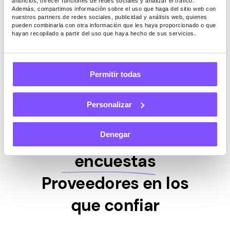
anuncios, ofrecer funciones de redes sociales y analizar el tráfico.
Además, compartimos información sobre el uso que haga del sitio web con
Empieza a ganar ahora
nuestros partners de redes sociales, publicidad y análisis web, quienes
pueden combinarla con otra información que les haya proporcionado o que
hayan recopilado a partir del uso que haya hecho de sus servicios.
Sin embargo, nuestros usuarios pueden ganar de 5 USD
a 140 USD por mes en promedio solo por mantener
nuestra aplicación activa en el dispositivo. Ahora mismo
Permitir todas
pagamos 0,20 USD por 1 GB compartido.
Personalizar
Las 6 mejores
Denegar
encuestas
Proveedores en los
que confiar