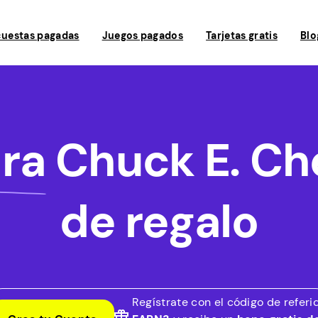
uestas pagadas
Juegos pagados
Tarjetas gratis
Blo
ra
Chuck E. Che
de regalo
Regístrate con el código de referi