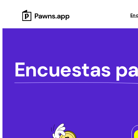
Skip
to
Enc
content
Encuestas pa