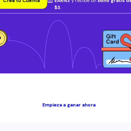
Crea tu Cuenta
EARN3
y recibe un
bono gratis d
$3
.
Empieza a ganar ahora