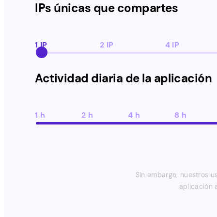
IPs únicas que compartes
1 IP
2 IP
4 IP
Actividad diaria de la aplicación
Actividad diaria de la aplicación
1 h
2 h
4 h
8 h
Sin embargo, nuestros u
aplicación 