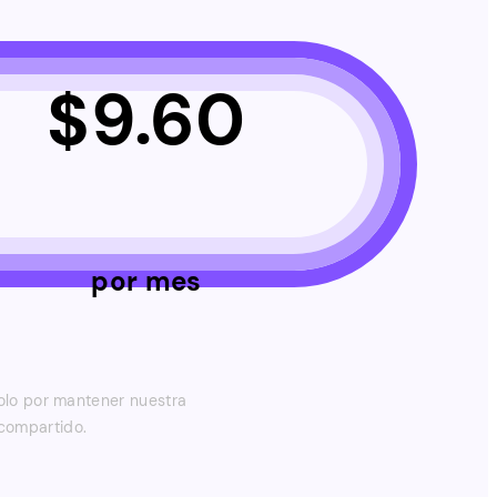
$
9.60
por mes
olo por mantener nuestra
 compartido.