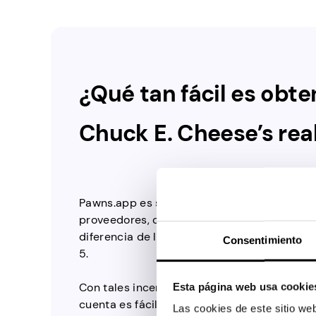
¿Qué tan fácil es obten
Chuck E. Cheese’s rea
Pawns.app es simplemente el mejor. Todo es f
proveedores, ofrecemos un buen incentivo,
diferencia de la mayoría de los proveedores
Consentimiento
5.
Con tales incentivos, no hay absolutamente
Esta página web usa cookie
cuenta es fácil; Tienes que descargar la apl
Las cookies de este sitio we