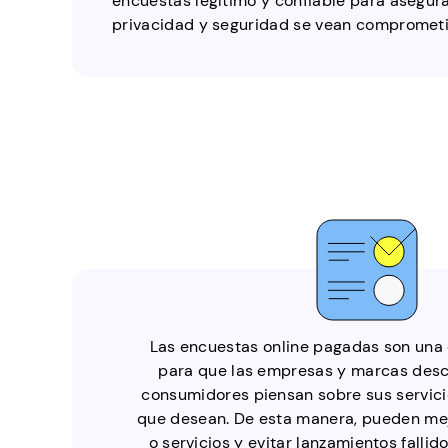
encuestas legítimo y confiable para asegu
privacidad y seguridad se vean comprometi
Las encuestas online pagadas son una
para que las empresas y marcas desc
consumidores piensan sobre sus servici
que desean. De esta manera, pueden me
o servicios y evitar lanzamientos fallid