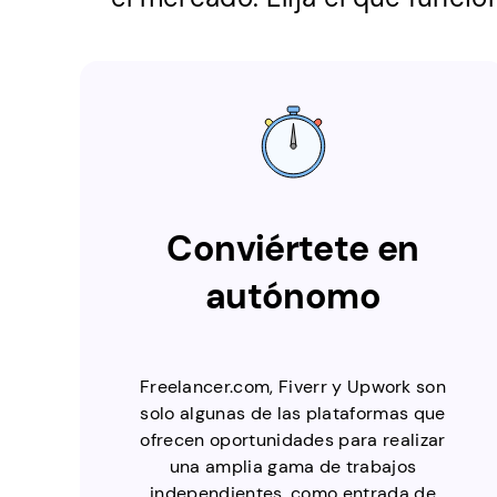
Conviértete en
autónomo
Freelancer.com, Fiverr y Upwork son
solo algunas de las plataformas que
ofrecen oportunidades para realizar
una amplia gama de trabajos
independientes, como entrada de