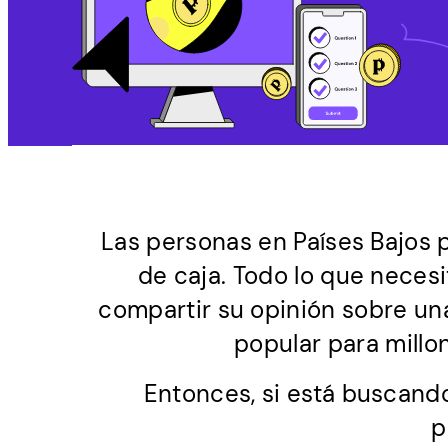
Las personas en Países Bajos
de caja. Todo lo que neces
compartir su opinión sobre un
popular para millo
Entonces, si está buscando
p