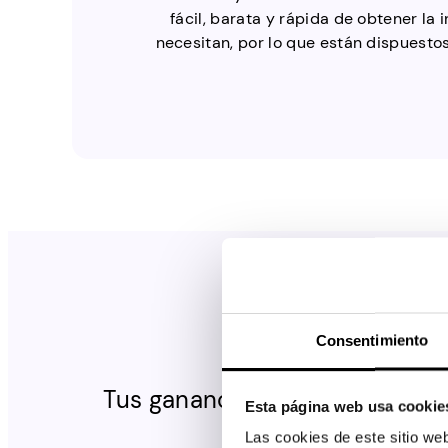
fácil, barata y rápida de obtener la
necesitan, por lo que están dispuestos
Cuá
Consentimiento
Tus ganancias dependen de la
Esta página web usa cookie
¡Cuantas más
Las cookies de este sitio we