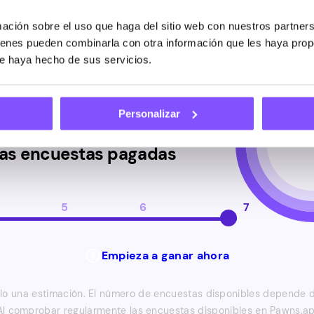
ción sobre el uso que haga del sitio web con nuestros partners
uienes pueden combinarla con otra información que les haya pro
ue haya hecho de sus servicios.
6
7
8
9
10
Personalizar
pagadas
izas encuestas pagadas
5
6
7
Empieza a ganar ahora
lo una estimación. El número de encuestas disponibles depende de
 Al comprobar regularmente las encuestas disponibles en Pawns.a