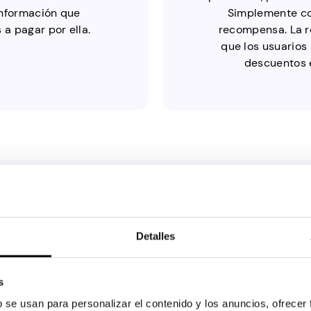
 información que
Simplemente co
 a pagar por ella.
recompensa. La r
que los usuarios
descuentos e
nto
¿Puedes esperar g
Detalles
 cantidad de encuestas únicas que com
s
 encuestas puedas terminar con éxito,
b se usan para personalizar el contenido y los anuncios, ofrecer