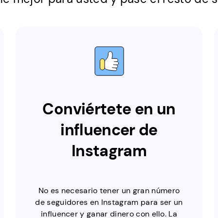
Conviértete en un
influencer de
Instagram
No es necesario tener un gran número
de seguidores en Instagram para ser un
influencer y ganar dinero con ello. La