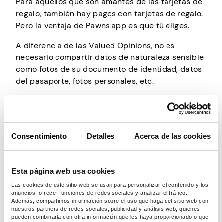
Para aquellos que son amantes de las tarjetas de
regalo, también hay pagos con tarjetas de regalo.
Pero la ventaja de Pawns.app es que tú eliges.
A diferencia de las Valued Opinions, no es
necesario compartir datos de naturaleza sensible
como fotos de su documento de identidad, datos
del pasaporte, fotos personales, etc.
Pawns.app es una plataforma legítima propiedad
de IPRoyal, un proveedor de proxy de buena
reputación que garantiza su seguridad y
privacidad en línea.
Consentimiento
Detalles
Acerca de las cookies
Empieza a ganar ahora
Esta página web usa cookies
Las cookies de este sitio web se usan para personalizar el contenido y los
anuncios, ofrecer funciones de redes sociales y analizar el tráfico.
Además, compartimos información sobre el uso que haga del sitio web con
nuestros partners de redes sociales, publicidad y análisis web, quienes
¿Cuánto puedes
pueden combinarla con otra información que les haya proporcionado o que