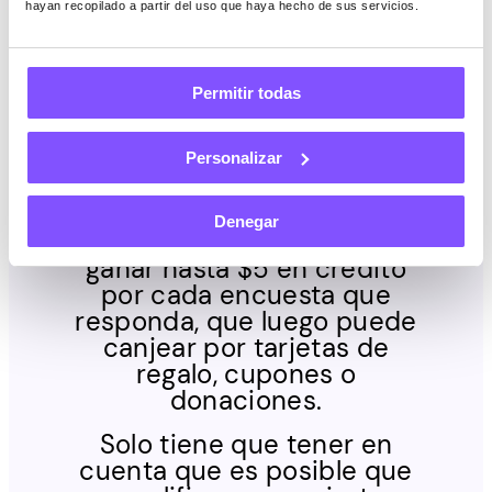
hayan recopilado a partir del uso que haya hecho de sus servicios.
esperar ganar con
Valued Opinions?
Permitir todas
Los miembros de Valued
Opinion están invitados a
Personalizar
participar en estudios de
mercado pagados a través
Denegar
de encuestas en línea. Puede
ganar hasta $5 en crédito
por cada encuesta que
responda, que luego puede
canjear por tarjetas de
regalo, cupones o
donaciones.
Solo tiene que tener en
cuenta que es posible que