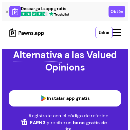
Skip
Descarga la app gratis
Obtén
to
content
Entrar
Alternativa
a las Valued
Opinions
Instalar app gratis
Regístrate con el código de referido
EARN3
y recibe un
bono gratis de
$3
.