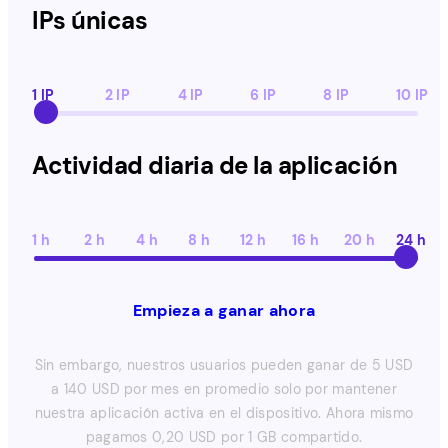
IPs únicas
1 IP
2 IP
4 IP
6 IP
8 IP
10 IP
Actividad diaria de la aplicación
1 h
2 h
4 h
8 h
12 h
16 h
20 h
24 h
Empieza a ganar ahora
Sin embargo, nuestros usuarios pueden ganar de 5 USD
a 140 USD por mes en promedio solo por mantener
nuestra aplicación activa en el dispositivo. Ahora mismo
pagamos 0,20 USD por 1 GB compartido.