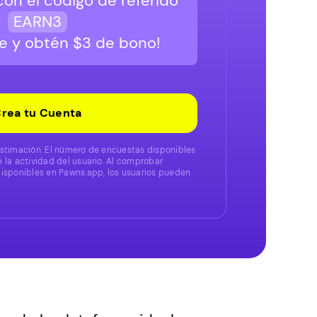
con el código de referido
EARN3
rte y obtén $3 de bono!
rea tu Cuenta
stimación. El número de encuestas disponibles
 la actividad del usuario. Al comprobar
isponibles en Pawns.app, los usuarios pueden