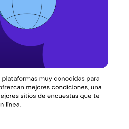
ten plataformas muy conocidas para
 ofrezcan mejores condiciones, una
ejores sitios de encuestas que te
 línea.