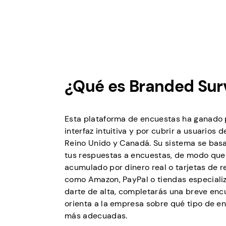
¿Qué es Branded Sur
Esta plataforma de encuestas ha ganado 
interfaz intuitiva y por cubrir a usuarios 
Reino Unido y Canadá. Su sistema se basa
tus respuestas a encuestas, de modo que
acumulado por dinero real o tarjetas de r
como Amazon, PayPal o tiendas especial
darte de alta, completarás una breve encu
orienta a la empresa sobre qué tipo de en
más adecuadas.