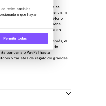
encuestas en línea.
que la plataforma de encuestas es
 de redes sociales,
r dispositivo o sistema operativo, lo
porcionado o que hayan
 a las encuestas desde tu teléfono,
 limitaciones. Cada encuesta viene
imación de tiempo y una cifra en
de modo que puedas comparar
Permitir todas
nas por minuto invertido. Además, el
 ganancias es muy amplio: desde
enta bancaria o PayPal hasta
coin y tarjetas de regalo de grandes
taca por su sistema de referidos, que
vita como al invitado, generando un
taca por su sistema de referidos, que
rgo plazo. Si consigues que tu círculo
vita como al invitado, generando un
encuestas online, podrás ganar dinero
rgo plazo. Si consigues que tu círculo
a. Por último, el soporte técnico y la
encuestas online, podrás ganar dinero
án disponibles en varios idiomas,