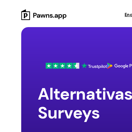
Skip
to
Enc
content
Alternativa
Surveys