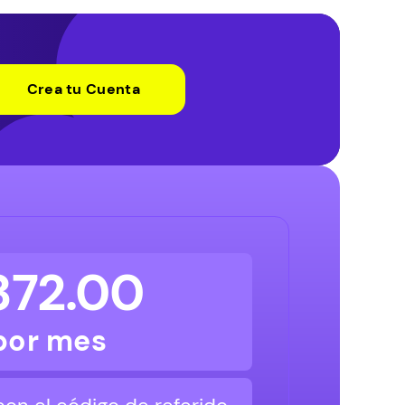
a. Por último, el soporte técnico y la
España, lo que facilita resolver dudas o
án disponibles en varios idiomas,
 forma rápida y eficaz.
España, lo que facilita resolver dudas o
 forma rápida y eficaz.
Crea tu Cuenta
372.00
por mes