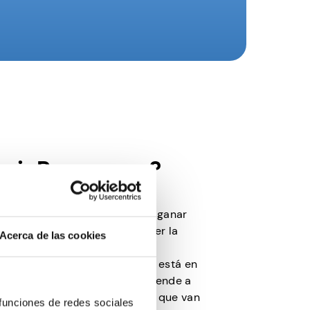
egir Pawns.app?
ia más global y versátil para ganar
encuestas,
Pawns.app
puede ser la
Acerca de las cookies
 Surveys, cuyo foco principal está en
ta aplicación de encuestas atiende a
el mundo y ofrece actividades que van
 funciones de redes sociales