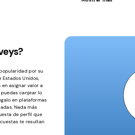
bancaria o incluso cri
cobro acorde a tus exp
espera antes de ver tu 
Explorar varias plataf
debas registrarte en to
aspectos clave como la 
encuestas, la claridad 
veys?
de cada encuesta y la 
este modo, podrás opti
minutos de tu día a e
popularidad por su
esfuerzo, sin renunciar 
de Estados Unidos,
de encuestas que cuide
 en asignar valor a
usuario.
 puedas canjear lo
egalo en plataformas
izadas. Nada más
esta de perfil que
cuestas te resultan