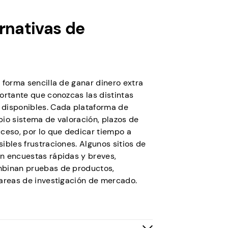
ernativas de
 forma sencilla de ganar dinero extra
ortante que conozcas las distintas
 disponibles. Cada plataforma de
pio sistema de valoración, plazos de
cceso, por lo que dedicar tiempo a
ibles frustraciones. Algunos sitios de
n encuestas rápidas y breves,
mbinan pruebas de productos,
tareas de investigación de mercado.
que ofrezca métodos de retiro que te
 tarjetas regalo, puntos, transferencia