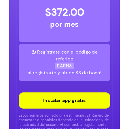
$
372.00
por mes
🎁 Regístrate con el código de
referido
EARN3
al registrarte y obtén $3 de bono!
Instalar app gratis
Estos números son solo una estimación. El número de
encuestas disponibles depende de la ubicación y de
la actividad del usuario. Al comprobar regularmente