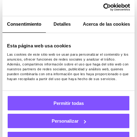
promocionar productos y
afiliados.
servicios de empresas que te
contraten, incluyendo enlaces
Iniciar un 
Consentimiento
Detalles
Acerca de las cookies
a sus sitios web y sus tiendas
requiere ti
en línea y fomentando el
pero puede 
marketing de afiliados desde
Una vez est
Esta página web usa cookies
la comodidad de tu hogar.
puedes obt
Las cookies de este sitio web se usan para personalizar el contenido y los
ingresos a 
anuncios, ofrecer funciones de redes sociales y analizar el tráfico.
anuncios, m
Además, compartimos información sobre el uso que haga del sitio web con
nuestros partners de redes sociales, publicidad y análisis web, quienes
afiliados o
pueden combinarla con otra información que les haya proporcionado o que
productos e
hayan recopilado a partir del uso que haya hecho de sus servicios.
Con Youtube
dependerá d
Permitir todas
creatividad.
Personalizar
¡Calcula Tus