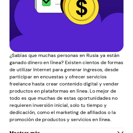
¿Sabías que muchas personas en Rusia ya están
ganado dinero en línea? Existen cientos de formas
de utilizar Internet para generar ingresos, desde
participar en encuestas y ofrecer servicios
freelance hasta crear contenido digital y vender
productos en plataformas en línea. Lo mejor de
todo es que muchas de estas oportunidades no
requieren inversión inicial, solo tu tiempo y
dedicación, como el marketing de afiliados o la
promoción de productos y servicios en línea.
Probablemente ya tienes todo lo necesario para
Mostrar más