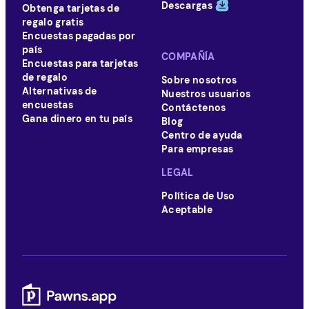
Descargas
Obtenga tarjetas de
regalo gratis
Encuestas pagadas por
país
COMPAÑÍA
Encuestas para tarjetas
de regalo
Sobre nosotros
Alternativas de
Nuestros usuarios
encuestas
Contáctenos
Gana dinero en tu país
Blog
Centro de ayuda
Para empresas
LEGAL
Política de Uso
Aceptable