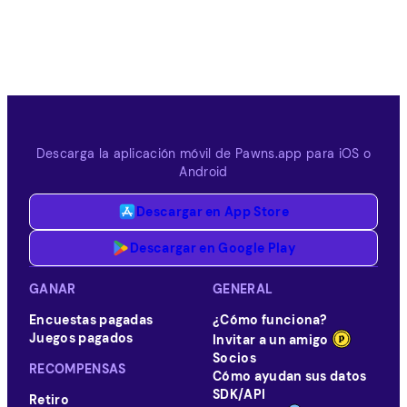
Descarga la aplicación móvil de Pawns.app para iOS o
Android
Descargar en App Store
Descargar en Google Play
GANAR
GENERAL
Encuestas pagadas
¿Cómo funciona?
Juegos pagados
Invitar a un amigo
Socios
RECOMPENSAS
Cómo ayudan sus datos
SDK/API
Retiro