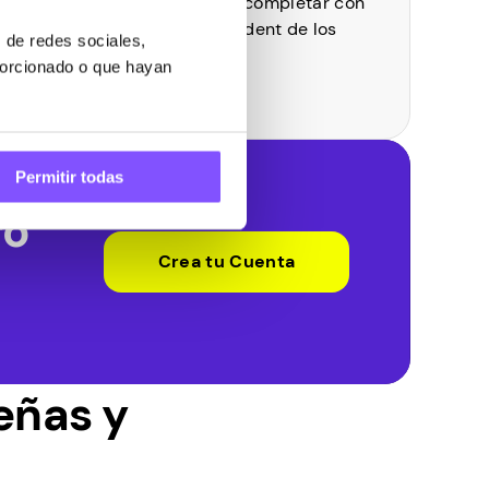
iben su pago Respondent tras completar con
s lo cual los incentivos Respondent de los
 de redes sociales,
 en su cuenta PayPal
porcionado o que hayan
Permitir todas
ro
Crea tu Cuenta
eñas y