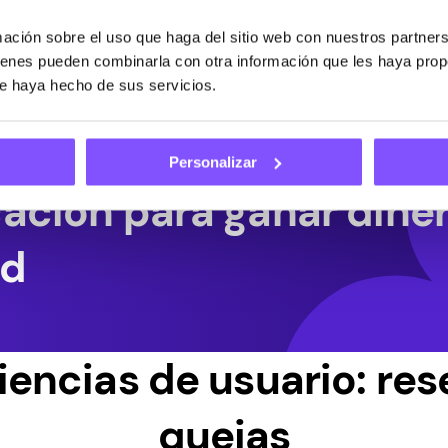
uesta como encuestado,
Los participantes rec
respuestas. La
éxito los estudios, tra
ción sobre el uso que haga del sitio web con nuestros partners
iento de perfiles que
usuarios se depositan
uienes pueden combinarla con otra información que les haya pro
ue haya hecho de sus servicios.
Personalizar
cación para ganar dine
ed
iencias de usuario: res
quejas