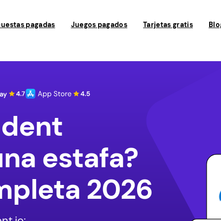
uestas pagadas
Juegos pagados
Tarjetas gratis
Blo
ndent
una estafa?
mpleta 2026
t.io: