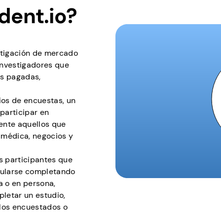
dent.io?
stigación de mercado
investigadores que
as pagadas,
tios de encuestas, un
participar en
ente aquellos que
 médica, negocios y
s participantes que
tularse completando
a o en persona,
letar un estudio,
 los encuestados o