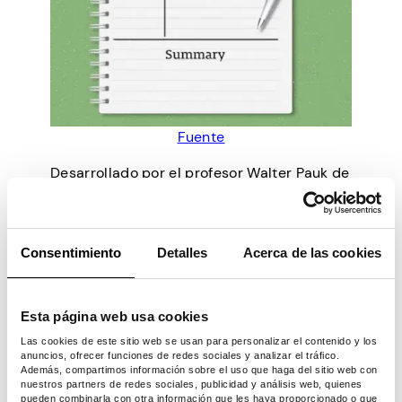
Fuente
Desarrollado por el profesor Walter Pauk de
la Universidad de Cornell, el sencillo
método de Cornell acabará
con la
procrastinación relacionada con el estudio
.
Consentimiento
Detalles
Acerca de las cookies
Esta técnica súper fácil ha ayudado a
innumerables estudiantes a evitar el
agotamiento en el aula
con un contorno
Esta página web usa cookies
más fácil que el exprimido de limón. Todo lo
Las cookies de este sitio web se usan para personalizar el contenido y los
que tienes que marcar son dos columnas y
anuncios, ofrecer funciones de redes sociales y analizar el tráfico.
una línea inferior.
Además, compartimos información sobre el uso que haga del sitio web con
nuestros partners de redes sociales, publicidad y análisis web, quienes
Para dar a tus materiales un marco sencillo,
pueden combinarla con otra información que les haya proporcionado o que