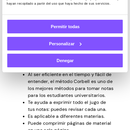
hayan recopilado a partir del uso que haya hecho de sus servicios.
primero dibuja una columna de referencia
estrecha a tu izquierda para todas las
preguntas y puntos clave que debes
enumerar. Después de eso, usa el espacio
Permitir todas
restante a tu derecha para las respuestas y
elaboraciones. En la sección inferior, revisa
Personalizar
y resume los materiales en unas pocas
oraciones simples.
Denegar
Ventajas
Al ser eficiente en el tiempo y fácil de
entender, el método Corbell es uno de
los mejores métodos para tomar notas
para los estudiantes universitarios.
Te ayuda a exprimir todo el jugo de
tus notas: puedes revisar cada una.
Es aplicable a diferentes materias.
Puede comprimir páginas de material