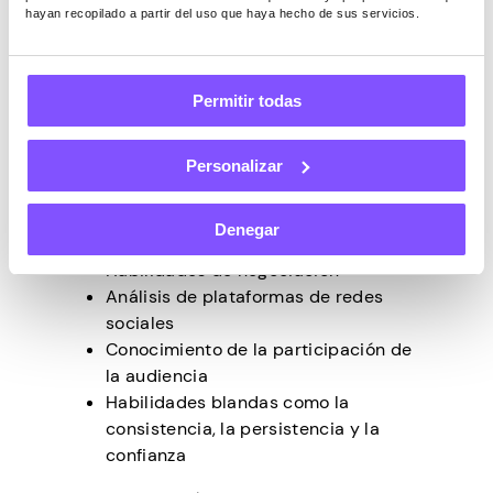
para tener éxito en Pinterest. Es
hayan recopilado a partir del uso que haya hecho de sus servicios.
aconsejable tener conocimientos de
edición de fotos y vídeos y SEO. Hemos
recopilado una lista de las principales
Permitir todas
habilidades en las que centrarse:
Fotografía y edición
Personalizar
Habilidades de marketing
Conocimientos de optimización SEO
Denegar
Habilidades de venta
Habilidades de negociación
Análisis de plataformas de redes
sociales
Conocimiento de la participación de
la audiencia
Habilidades blandas como la
consistencia, la persistencia y la
confianza