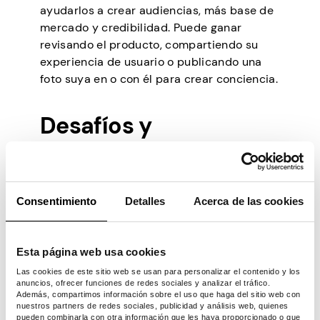
ayudarlos a crear audiencias, más base de
mercado y credibilidad. Puede ganar
revisando el producto, compartiendo su
experiencia de usuario o publicando una
foto suya en o con él para crear conciencia.
Desafíos y
habilidades
necesarias para la
Consentimiento
Detalles
Acerca de las cookies
monetización de
Pinterest
Esta página web usa cookies
Las cookies de este sitio web se usan para personalizar el contenido y los
anuncios, ofrecer funciones de redes sociales y analizar el tráfico.
Necesitas habilidades para crear contenido
Además, compartimos información sobre el uso que haga del sitio web con
nuestros partners de redes sociales, publicidad y análisis web, quienes
atractivo y crear la audiencia adecuada
pueden combinarla con otra información que les haya proporcionado o que