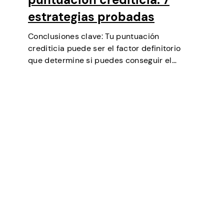
estrategias probadas
Conclusiones clave: Tu puntuación
crediticia puede ser el factor definitorio
que determine si puedes conseguir el
préstamo que necesitas, negociar tipos de
interés más bajos, alquilar un piso o incluso
ser un factor en algunas selecciones
laborales (especialmente en finanzas…