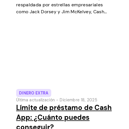
respaldada por estrellas empresariales
como Jack Dorsey y Jim McKelvey, Cash
App ha ido creciendo de forma constante
hasta convertirse en una de las
herramientas de pago digital más
populares de Estados Unidos. Inicialmente…
DINERO EXTRA
Última actualización -
Diciembre 18, 2025
Límite de préstamo de Cash
App: ¿Cuánto puedes
conseguir?